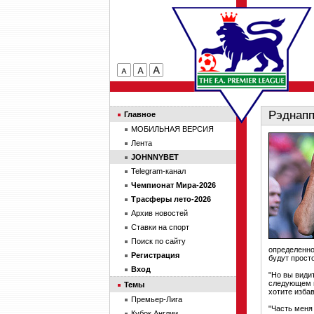
Рэднапп
Главное
МОБИЛЬНАЯ ВЕРСИЯ
Лента
JOHNNYBET
Telegram-канал
Чемпионат Мира-2026
Трасферы лето-2026
Архив новостей
Ставки на спорт
Поиск по сайту
определенно
Регистрация
будут просто
Вход
"Но вы види
следующем г
Темы
хотите избав
Премьер-Лига
"Часть меня
Кубок Англии