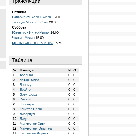
Трансляции
Пятница
Бавария 2:1 Астон Вилла
15:00
Торпедо Москва - Сочи
20:00
Суббота
Ювентус - Интер Милан
14:00
Челси - Милан
15:00
Крылья Советов - Балтика
15:30
Таблица
№
Команда
И
О
1
Арсенал
0
0
2
Астон Вилла
0
0
3
Борнмут
0
0
4
Брайтон
0
0
5
Брентфорд
0
0
6
Ипсвич
0
0
7
Ковентри
0
0
8
Кристал Пэлас
0
0
9
Ливерпуль
0
0
10
Лидс
0
0
11
Манчестер Сити
0
0
12
Манчестер Юнайтед
0
0
13
Ноттингем Форест
0
0