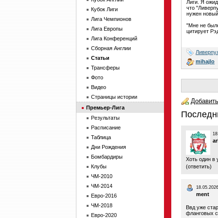
Лиги. Я ожи
что "Ливерп
Кубок Лиги
нужен новый
Лига Чемпионов
"Мне не был
Лига Европы
цитирует Рэ
Лига Конференций
Сборная Англии
Ливерпу
Статьи
mihajlo
Трансферы
Фото
Видео
Страницы истории
Добавить
Премьер-Лига
Последн
Результаты
Расписание
18
Таблица
ar
Дни Рождения
Бомбардиры
Хоть один в 
Клубы
(
ответить
)
ЧМ-2010
ЧМ-2014
18.05.2026
ment
Евро-2016
ЧМ-2018
Ввд уже ста
фланговых с
Евро-2020