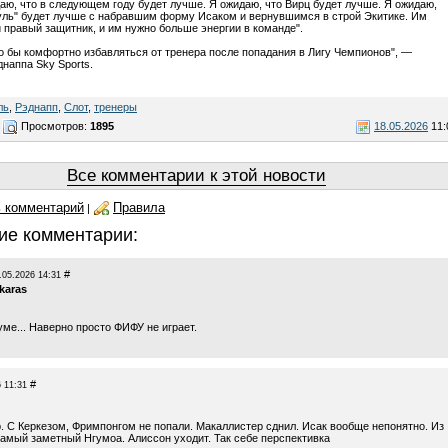
даю, что в следующем году будет лучше. Я ожидаю, что Вирц будет лучше. Я ожидаю,
уль" будет лучше с набравшим форму Исаком и вернувшимся в строй Экитике. Им
 правый защитник, и им нужно больше энергии в команде".
о бы комфортно избавляться от тренера после попадания в Лигу Чемпионов", —
днаппа Sky Sports.
ль
,
Рэднапп
,
Слот
,
тренеры
Просмотров:
1895
18.05.2026
11:
Все комментарии к этой новости
 комментарий
Правила
|
ие комментарии:
#
.05.2026 14:31
karas
уме... Наверно просто ФИФУ не играет.
#
 11:31
р. С Керкезом, Фримпонгом не попали. Макаллистер сднил. Исак вообще непонятно. Из
амый заметный Нгумоа. Алиссон уходит. Так себе перспективка