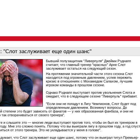
: "Слот заслуживает еще один шанс"
Бывший полузащитник "Ливерпуля" Джейми Рэднапп
считает, что главный тренер "красных" Арне Слот
заслуживает остаться на следующий сезон.
На протяжении значительной части этого сезона Слот
находится под огромным давлением, успев пережить
кризис в отношениях с Мохамедом Салахом, лучшим
игроком команды в прошлом сезоне.
Однако Рэднапп выступает против увольнения Слота и
ожидает, что в следующем сезоне "Ливерпуль" прибавит.
"Если они не попадут в Лигу Чемпионов, Слот будет под
определенным давлением. Возникнут вопросы. До
й степени это будет зависеть от фанатов — у них образованная фанбаза, и они не
 так отворачиваться от своего тренера".
те и слышите это — многие люди выступают против того, чтобы он был их тренером в
оду. Мне это сложно понять. Потому что вы выиграли лигу в прошлом году, а год спус
иться от этого тренера. Это не укладывается у меня в голове".
 думает, что Слот заслуживает еще один шанс, потому что он выиграл титул Премьер-