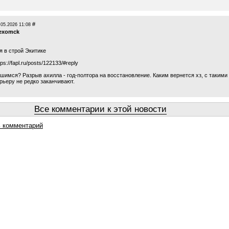
#
.05.2026 11:08
lexomck
 в строй Экитике
tps://fapl.ru/posts/122133/#reply
шимся? Разрыв ахилла - год-полтора на восстановление. Каким вернется хз, с такими
рьеру не редко заканчивают.
Все комментарии к этой новости
 комментарий