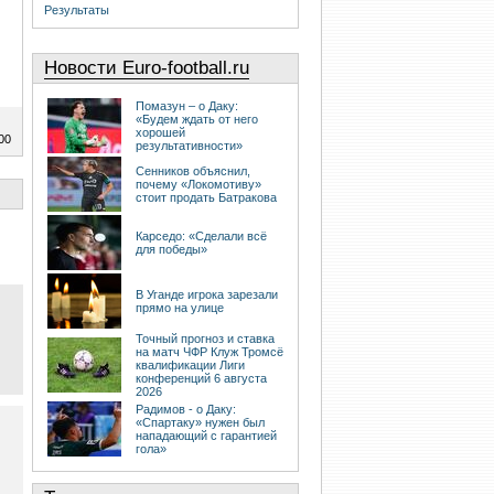
Результаты
Новости Euro-football.ru
Помазун – о Даку:
«Будем ждать от него
хорошей
00
результативности»
Сенников объяснил,
почему «Локомотиву»
стоит продать Батракова
Карседо: «Сделали всё
для победы»
В Уганде игрока зарезали
прямо на улице
Точный прогноз и ставка
на матч ЧФР Клуж Тромсё
квалификации Лиги
конференций 6 августа
2026
Радимов - о Даку:
«Спартаку» нужен был
нападающий с гарантией
гола»