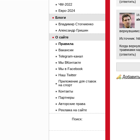
(
ответить
)
ЧМ-2022
Евро-2024
18
Блоги
a
Владимир Стогниенко
Александр Гришин
вернувшимся
О сайте
Источник:
ht
Правила
Когда вернув
травмами ка
Вакансии
(
ответить
)
Telegram-канал
Мы ВКонтакте
Мы в Facebook
Наш Twitter
Добавить
Приложение для ставок
на спорт
Контакты
Партнеры
Авторские права
Реклама на сайте
Поиск: