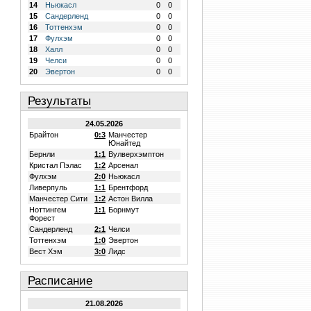
14
Ньюкасл
0
0
15
Сандерленд
0
0
16
Тоттенхэм
0
0
17
Фулхэм
0
0
18
Халл
0
0
19
Челси
0
0
20
Эвертон
0
0
Результаты
24.05.2026
Брайтон
0:3
Манчестер
Юнайтед
Бернли
1:1
Вулверхэмптон
Кристал Пэлас
1:2
Арсенал
Фулхэм
2:0
Ньюкасл
Ливерпуль
1:1
Брентфорд
Манчестер Сити
1:2
Астон Вилла
Ноттингем
1:1
Борнмут
Форест
Сандерленд
2:1
Челси
Тоттенхэм
1:0
Эвертон
Вест Хэм
3:0
Лидс
Расписание
21.08.2026