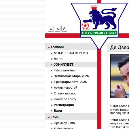
Де Дзер
Главное
МОБИЛЬНАЯ ВЕРСИЯ
Лента
JOHNNYBET
Telegram-канал
Чемпионат Мира-2026
Трасферы лето-2026
Архив новостей
Ставки на спорт
Поиск по сайту
Регистрация
"Этот голос 
много травм
Вход
последних м
Темы
"Этот голос
Премьер-Лига
недостаточн
три матча п
Кубок Англии