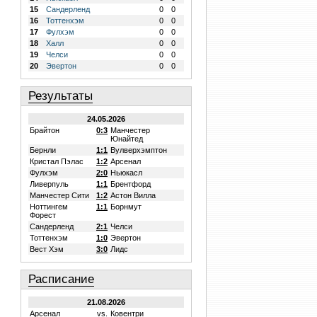
15
Сандерленд
0
0
16
Тоттенхэм
0
0
17
Фулхэм
0
0
18
Халл
0
0
19
Челси
0
0
20
Эвертон
0
0
Результаты
24.05.2026
Брайтон
0:3
Манчестер
Юнайтед
Бернли
1:1
Вулверхэмптон
Кристал Пэлас
1:2
Арсенал
Фулхэм
2:0
Ньюкасл
Ливерпуль
1:1
Брентфорд
Манчестер Сити
1:2
Астон Вилла
Ноттингем
1:1
Борнмут
Форест
Сандерленд
2:1
Челси
Тоттенхэм
1:0
Эвертон
Вест Хэм
3:0
Лидс
Расписание
21.08.2026
Арсенал
vs.
Ковентри