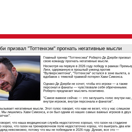
би призвал "Тоттенхэм" прогнать негативные мысли
Главный тренер "Тоттенхэма" Роберто Де Дзерби призвал
свою команду прогнать негативные мысли.
Несмотря на первую в 2026 году победу в рамках Премье
Лиги, одержанную в прошлый уикенд против
"Вулверхэмптона", "Тоттенхэм" остался в зоне вылета, а
вдобавок с тяжелой травмой потерял Хави Симонса.
Однако Де Дзерби не хочет, чтобы его игроки — а также
персонал и фанаты — чувствовали себя обреченными.
Роберто предлагает мыслить позитивно.
"Самое важное сейчас — это заглушить голос внутри нас,
внутри игроков, внутри персонала и фанатов".
вызывает негативные мысли. Этот голос говорит, что нам не везет, что у нас слишком
. Мы лишились Хави Симонса, и он был одним из наших самых важных игроков в двух
атчах".
 говорит, что наша медицинская служба недостаточно хорошо, что газон на стадионе
о хорош, что газон на тренировочном поле недостаточно хорош, что выиграть два или
одряд невозможно, потому что мы не побеждали в 2026 году. Думаю, все это —