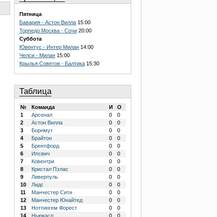
Пятница
Бавария - Астон Вилла
15:00
Торпедо Москва - Сочи
20:00
Суббота
Ювентус - Интер Милан
14:00
Челси - Милан
15:00
Крылья Советов - Балтика
15:30
Таблица
№
Команда
И
О
1
Арсенал
0
0
2
Астон Вилла
0
0
3
Борнмут
0
0
4
Брайтон
0
0
5
Брентфорд
0
0
6
Ипсвич
0
0
7
Ковентри
0
0
8
Кристал Пэлас
0
0
9
Ливерпуль
0
0
10
Лидс
0
0
11
Манчестер Сити
0
0
12
Манчестер Юнайтед
0
0
13
Ноттингем Форест
0
0
14
Ньюкасл
0
0