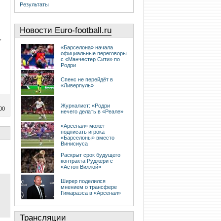
Результаты
Новости Euro-football.ru
,
«Барселона» начала
официальные переговоры
с «Манчестер Сити» по
Родри
Спенс не перейдёт в
«Ливерпуль»
Журналист: «Родри
00
нечего делать в «Реале»
«Арсенал» может
подписать игрока
«Барселоны» вместо
Винисиуса
Раскрыт срок будущего
контракта Руджери с
«Астон Виллой»
Ширер поделился
мнением о трансфере
Гимараэса в «Арсенал»
Трансляции