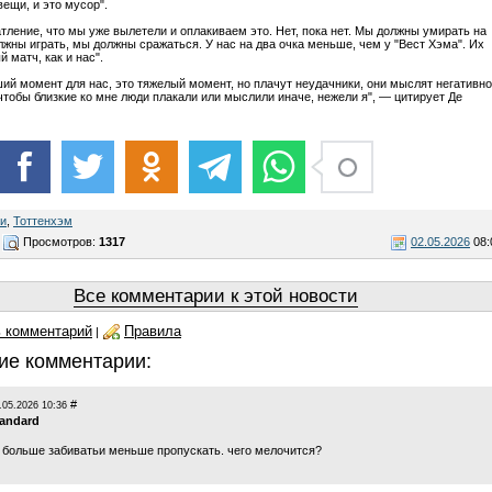
вещи, и это мусор".
атление, что мы уже вылетели и оплакиваем это. Нет, пока нет. Мы должны умирать на
лжны играть, мы должны сражаться. У нас на два очка меньше, чем у "Вест Хэма". Их
 матч, как и нас".
ший момент для нас, это тяжелый момент, но плачут неудачники, они мыслят негативно
 чтобы близкие ко мне люди плакали или мыслили иначе, нежели я", — цитирует Де
би
,
Тоттенхэм
Просмотров:
1317
02.05.2026
08:
Все комментарии к этой новости
 комментарий
Правила
|
ие комментарии:
#
.05.2026 10:36
tandard
 больше забиватьи меньше пропускать. чего мелочится?