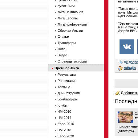
негативные 
Кубок Лиги
"Такое впеч
Лига Чемпионов
поле. Мы до
ждет сложный
Лига Европы
"Это не луч
Лига Конференций
а я не хочу,
Сборная Англии
Дзерби BBC.
Статьи
Трансферы
Фото
Видео
Страницы истории
Де Дзер
mihajlo
Премьер-Лига
Результаты
Расписание
Таблица
Добавить
Дни Рождения
Бомбардиры
Последн
Клубы
ЧМ-2010
02
ЧМ-2014
s
Евро-2016
призови еще
ЧМ-2018
(
ответить
)
Евро-2020