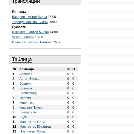
Трансляции
Пятница
Бавария - Астон Вилла
15:00
Торпедо Москва - Сочи
20:00
Суббота
Ювентус - Интер Милан
14:00
Челси - Милан
15:00
Крылья Советов - Балтика
15:30
Таблица
№
Команда
И
О
1
Арсенал
0
0
2
Астон Вилла
0
0
3
Борнмут
0
0
4
Брайтон
0
0
5
Брентфорд
0
0
6
Ипсвич
0
0
7
Ковентри
0
0
8
Кристал Пэлас
0
0
9
Ливерпуль
0
0
10
Лидс
0
0
11
Манчестер Сити
0
0
12
Манчестер Юнайтед
0
0
13
Ноттингем Форест
0
0