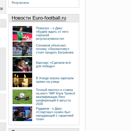
Результаты
00
Новости Euro-football.ru
Помазун – о Даку:
«Будем ждать от него
хорошей
результативности»
Сенников объяснил,
почему «Локомотиву»
стоит продать Батракова
Карседо: «Сделали всё
для победы»
В Уганде игрока зарезали
прямо на улице
Точный прогноз и ставка
на матч ЧФР Клуж Тромсё
квалификации Лиги
конференций 6 августа
2026
Радимов - о Даку:
«Спартаку» нужен был
нападающий с гарантией
гола»