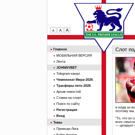
Слот по
Главное
МОБИЛЬНАЯ ВЕРСИЯ
Лента
JOHNNYBET
Telegram-канал
Чемпионат Мира-2026
Трасферы лето-2026
Архив новостей
Ставки на спорт
Поиск по сайту
и когда он 
Регистрация
поэтому мы 
Вход
"То, что он
всех смысла
Темы
— цитирует 
Премьер-Лига
Кубок Англии