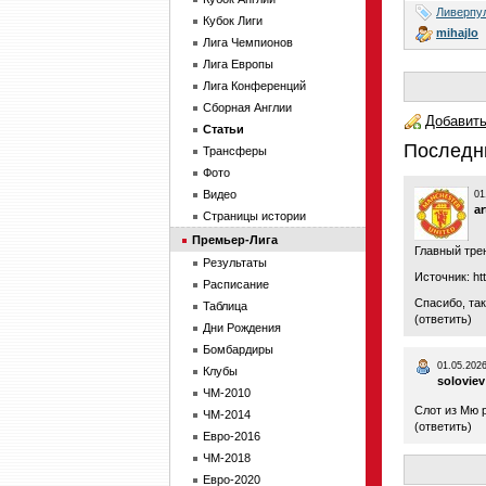
Ливерпу
Кубок Лиги
mihajlo
Лига Чемпионов
Лига Европы
Лига Конференций
Сборная Англии
Добавить
Статьи
Последн
Трансферы
Фото
Видео
01
a
Страницы истории
Премьер-Лига
Главный тре
Результаты
Источник:
ht
Расписание
Спасибо, так
Таблица
(
ответить
)
Дни Рождения
Бомбардиры
01.05.2026
Клубы
soloviev
ЧМ-2010
Слот из Мю 
ЧМ-2014
(
ответить
)
Евро-2016
ЧМ-2018
Евро-2020