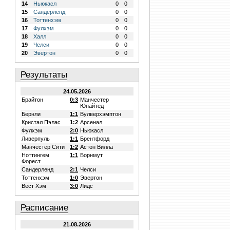
14
Ньюкасл
0
0
15
Сандерленд
0
0
16
Тоттенхэм
0
0
17
Фулхэм
0
0
18
Халл
0
0
19
Челси
0
0
20
Эвертон
0
0
Результаты
24.05.2026
Брайтон
0:3
Манчестер
Юнайтед
Бернли
1:1
Вулверхэмптон
Кристал Пэлас
1:2
Арсенал
Фулхэм
2:0
Ньюкасл
Ливерпуль
1:1
Брентфорд
Манчестер Сити
1:2
Астон Вилла
Ноттингем
1:1
Борнмут
Форест
Сандерленд
2:1
Челси
Тоттенхэм
1:0
Эвертон
Вест Хэм
3:0
Лидс
Расписание
21.08.2026