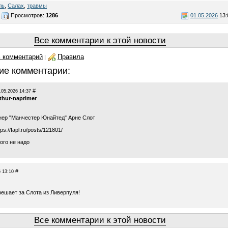
ль
,
Салах
,
травмы
Просмотров:
1286
01.05.2026
13:
Все комментарии к этой новости
 комментарий
Правила
|
ие комментарии:
#
.05.2026 14:37
rthur-naprimer
нер "Манчестер Юнайтед" Арне Слот
tps://fapl.ru/posts/121801/
ого не надо
#
 13:10
решает за Слота из Ливерпуля!
Все комментарии к этой новости