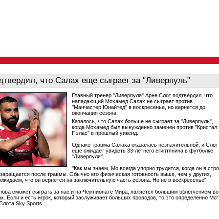
дтвердил, что Салах еще сыграет за "Ливерпуль"
Главный тренер "Ливерпуля" Арне Слот подтвердил, что
нападающий Мохамед Салах не сыграет против
"Манчестер Юнайтед" в воскресенье, но вернется до
окончания сезона.
Казалось, что Салах больше не сыграет за "Ливерпуль",
когда Мохамед был вынужденно заменен против "Кристал
Пэлас" в прошлый уикенд.
Однако травма Салаха оказалась незначительной, и Слот
еще ожидает увидеть 33-летнего египтянина в футболке
"Ливерпуля".
"Как мы знаем, Мо всегда упорно трудится, когда он в стр
возвращается после травмы. Обычно его физическая готовность выше, чем у других,
ожидаем, что он вернется на заключительную часть сезона. Но не в воскресенье".
 снова сможет сыграть за нас и на Чемпионате Мира, является большим облегчением во
х. Если и есть игрок, который заслуживает больших проводов, то это определенно Мо"
Слота Sky Sports.