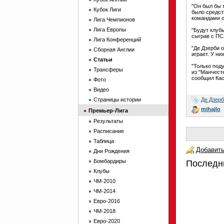
"Он был бы 
Кубок Лиги
было средст
командами о
Лига Чемпионов
Лига Европы
"Будут клуб
сыграв с ПС
Лига Конференций
"Де Дзерби о
Сборная Англии
играет. У ни
Статьи
"Только под
Трансферы
из "Манчест
сообщил Кас
Фото
Видео
Де Дзер
Страницы истории
mihajlo
Премьер-Лига
Результаты
Расписание
Таблица
Добавить
Дни Рождения
Бомбардиры
Последн
Клубы
ЧМ-2010
ЧМ-2014
Евро-2016
ЧМ-2018
Евро-2020