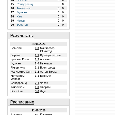
14
Ньюкасл
0
0
15
Сандерленд
0
0
16
Тоттенхэм
0
0
17
Фулхэм
0
0
18
Халл
0
0
19
Челси
0
0
20
Эвертон
0
0
Результаты
24.05.2026
Брайтон
0:3
Манчестер
Юнайтед
Бернли
1:1
Вулверхэмптон
Кристал Пэлас
1:2
Арсенал
Фулхэм
2:0
Ньюкасл
Ливерпуль
1:1
Брентфорд
Манчестер Сити
1:2
Астон Вилла
Ноттингем
1:1
Борнмут
Форест
Сандерленд
2:1
Челси
Тоттенхэм
1:0
Эвертон
Вест Хэм
3:0
Лидс
Расписание
21.08.2026
Арсенал
vs.
Ковентри