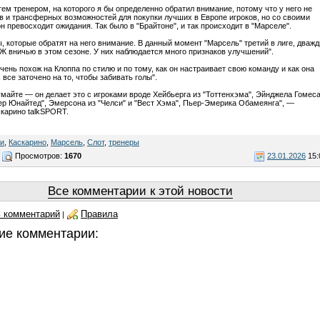
тем тренером, на которого я бы определенно обратил внимание, потому что у него не
в и трансферных возможностей для покупки лучших в Европе игроков, но со своими
н превосходит ожидания. Так было в "Брайтоне", и так происходит в "Марселе".
ы, которые обратят на него внимание. В данный момент "Марсель" третий в лиге, дваж
Ж вничью в этом сезоне. У них наблюдается много признаков улучшений".
чень похож на Клоппа по стилю и по тому, как он настраивает свою команду и как она
х все заточено на то, чтобы забивать голы".
умайте — он делает это с игроками вроде Хейбьерга из "Тоттенхэма", Эйнджела Гомес
ер Юнайтед", Эмерсона из "Челси" и "Вест Хэма", Пьер-Эмерика Обамеянга", —
карино talkSPORT.
би
,
Каскарино
,
Марсель
,
Слот
,
тренеры
Просмотров:
1670
23.01.2026
15:
Все комментарии к этой новости
 комментарий
Правила
|
ие комментарии: