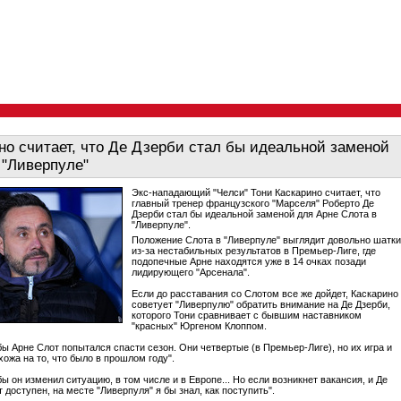
но считает, что Де Дзерби стал бы идеальной заменой
 "Ливерпуле"
Экс-нападающий "Челси" Тони Каскарино считает, что
главный тренер французского "Марселя" Роберто Де
Дзерби стал бы идеальной заменой для Арне Слота в
"Ливерпуле".
Положение Слота в "Ливерпуле" выглядит довольно шатк
из-за нестабильных результатов в Премьер-Лиге, где
подопечные Арне находятся уже в 14 очках позади
лидирующего "Арсенала".
Если до расставания со Слотом все же дойдет, Каскарино
советует "Ливерпулю" обратить внимание на Де Дзерби,
которого Тони сравнивает с бывшим наставником
"красных" Юргеном Клоппом.
бы Арне Слот попытался спасти сезон. Они четвертые (в Премьер-Лиге), но их игра и
хожа на то, что было в прошлом году".
бы он изменил ситуацию, в том числе и в Европе... Но если возникнет вакансия, и Де
 доступен, на месте "Ливерпуля" я бы знал, как поступить".