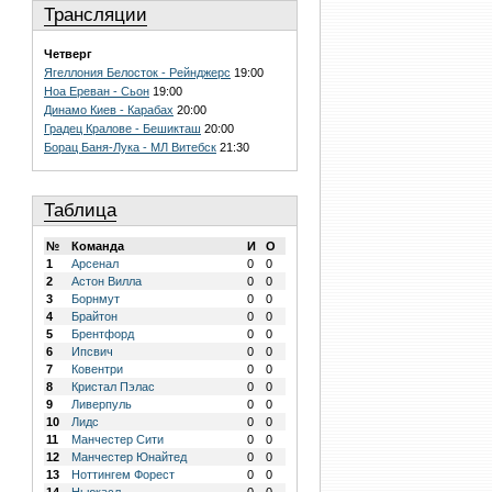
Трансляции
Четверг
Ягеллония Белосток - Рейнджерс
19:00
Ноа Ереван - Сьон
19:00
Динамо Киев - Карабах
20:00
Градец Кралове - Бешикташ
20:00
Борац Баня-Лука - МЛ Витебск
21:30
Таблица
№
Команда
И
О
1
Арсенал
0
0
2
Астон Вилла
0
0
3
Борнмут
0
0
4
Брайтон
0
0
5
Брентфорд
0
0
6
Ипсвич
0
0
7
Ковентри
0
0
8
Кристал Пэлас
0
0
9
Ливерпуль
0
0
10
Лидс
0
0
11
Манчестер Сити
0
0
12
Манчестер Юнайтед
0
0
13
Ноттингем Форест
0
0