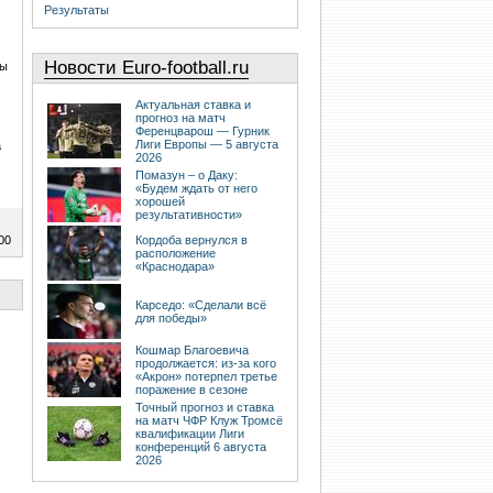
Результаты
Новости Euro-football.ru
ды
Актуальная ставка и
прогноз на матч
Ференцварош — Гурник
Лиги Европы — 5 августа
а
2026
Помазун – о Даку:
«Будем ждать от него
хорошей
результативности»
00
Кордоба вернулся в
расположение
«Краснодара»
Карседо: «Сделали всё
для победы»
Кошмар Благоевича
продолжается: из-за кого
«Акрон» потерпел третье
поражение в сезоне
Точный прогноз и ставка
на матч ЧФР Клуж Тромсё
квалификации Лиги
конференций 6 августа
2026