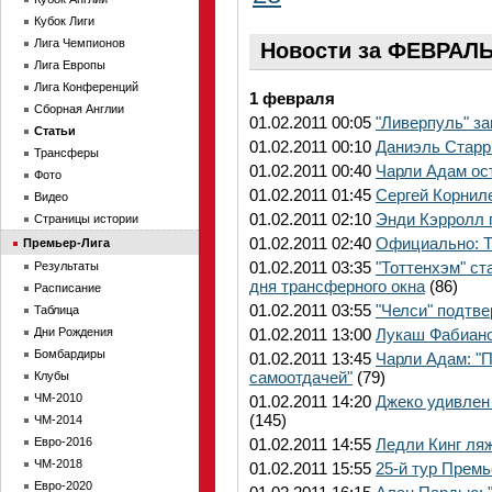
Кубок Лиги
Лига Чемпионов
Новости за ФЕВРАЛЬ
Лига Европы
Лига Конференций
1 февраля
Сборная Англии
01.02.2011 00:05
"Ливерпуль" з
Статьи
01.02.2011 00:10
Даниэль Старр
Трансферы
01.02.2011 00:40
Чарли Адам ост
Фото
01.02.2011 01:45
Сергей Корнил
Видео
01.02.2011 02:10
Энди Кэрролл 
Страницы истории
01.02.2011 02:40
Официально: То
Премьер-Лига
01.02.2011 03:35
"Тоттенхэм" с
Результаты
дня трансферного окна
(86)
Расписание
01.02.2011 03:55
"Челси" подтв
Таблица
Дни Рождения
01.02.2011 13:00
Лукаш Фабианс
Бомбардиры
01.02.2011 13:45
Чарли Адам: "П
самоотдачей"
(79)
Клубы
ЧМ-2010
01.02.2011 14:20
Джеко удивлен
(145)
ЧМ-2014
Евро-2016
01.02.2011 14:55
Ледли Кинг ля
ЧМ-2018
01.02.2011 15:55
25-й тур Премь
Евро-2020