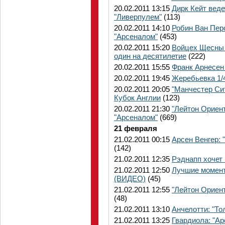
20.02.2011 13:15
Дирк Кейт веде
"Ливерпулем"
(113)
20.02.2011 14:10
Робин Ван Пер
"Арсеналом"
(453)
20.02.2011 15:20
Войцех Щесны 
один на десятилетие
(222)
20.02.2011 15:55
Франк Арнесен 
20.02.2011 19:45
Жеребьевка 1/
20.02.2011 20:05
"Манчестер Сит
Кубок Англии
(123)
20.02.2011 21:30
"Лейтон Ориент
"Арсеналом"
(669)
21 февраля
21.02.2011 00:15
Арсен Венгер: 
(142)
21.02.2011 12:35
Рэднапп хочет
21.02.2011 12:50
Лучшие момент
(ВИДЕО)
(45)
21.02.2011 12:55
"Лейтон Ориен
(48)
21.02.2011 13:10
Анчелотти: "То
21.02.2011 13:25
Гвардиола: "Ар