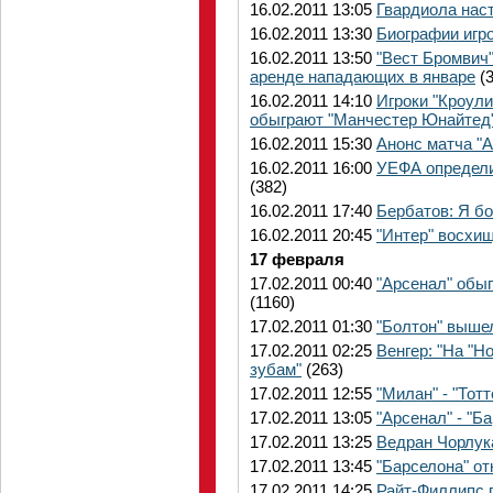
16.02.2011 13:05
Гвардиола нас
16.02.2011 13:30
Биографии игр
16.02.2011 13:50
"Вест Бромвич"
аренде нападающих в январе
(3
16.02.2011 14:10
Игроки "Кроули
обыграют "Манчестер Юнайтед
16.02.2011 15:30
Анонс матча "А
16.02.2011 16:00
УЕФА определи
(382)
16.02.2011 17:40
Бербатов: Я б
16.02.2011 20:45
"Интер" восхищ
17 февраля
17.02.2011 00:40
"Арсенал" обы
(1160)
17.02.2011 01:30
"Болтон" вышел
17.02.2011 02:25
Венгер: "На "Н
зубам"
(263)
17.02.2011 12:55
"Милан" - "То
17.02.2011 13:05
"Арсенал" - "
17.02.2011 13:25
Ведран Чорлук
17.02.2011 13:45
"Барселона" о
17.02.2011 14:25
Райт-Филлипс 