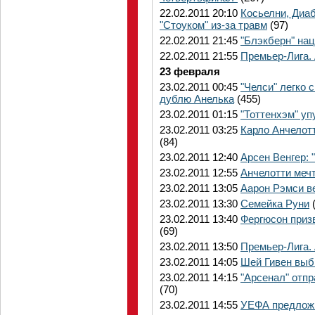
22.02.2011 20:10
Косьелни, Диаб
"Стоуком" из-за травм
(97)
22.02.2011 21:45
"Блэкберн" нац
22.02.2011 21:55
Премьер-Лига.
23 февраля
23.02.2011 00:45
"Челси" легко 
дублю Анелька
(455)
23.02.2011 01:15
"Тоттенхэм" уп
23.02.2011 03:25
Карло Анчелот
(84)
23.02.2011 12:40
Арсен Венгер: 
23.02.2011 12:55
Анчелотти мечт
23.02.2011 13:05
Аарон Рэмси ве
23.02.2011 13:30
Семейка Руни
(
23.02.2011 13:40
Фергюсон приз
(69)
23.02.2011 13:50
Премьер-Лига.
23.02.2011 14:05
Шей Гивен выб
23.02.2011 14:15
"Арсенал" отпр
(70)
23.02.2011 14:55
УЕФА предложи