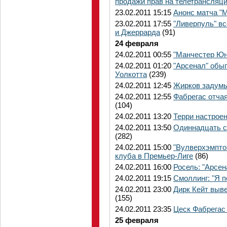
продажи прав на телетрансляц
23.02.2011 15:15
Анонс матча "
23.02.2011 17:55
"Ливерпуль" в
и Джеррарда
(91)
24 февраля
24.02.2011 00:55
"Манчестер Юна
24.02.2011 01:20
"Арсенал" обыг
Уолкотта
(239)
24.02.2011 12:45
Жирков задумы
24.02.2011 12:55
Фабрегас отчая
(104)
24.02.2011 13:20
Терри настрое
24.02.2011 13:50
Одиннадцать с
(282)
24.02.2011 15:00
"Вулверхэмпто
клуба в Премьер-Лиге
(86)
24.02.2011 16:00
Росель: "Арсен
24.02.2011 19:15
Смоллинг: "Я п
24.02.2011 23:00
Дирк Кейт выве
(155)
24.02.2011 23:35
Цеск Фабрегас
25 февраля