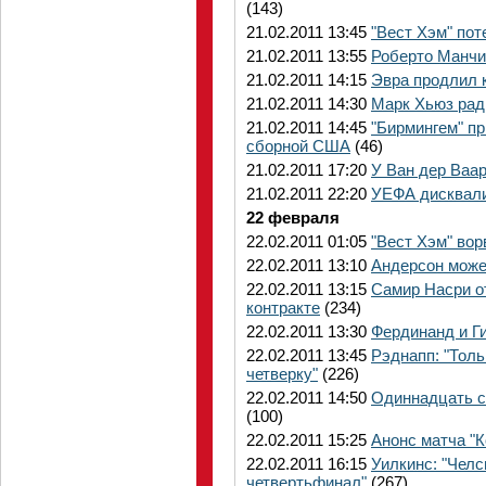
(143)
21.02.2011 13:45
"Вест Хэм" пот
21.02.2011 13:55
Роберто Манчин
21.02.2011 14:15
Эвра продлил 
21.02.2011 14:30
Марк Хьюз ра
21.02.2011 14:45
"Бирмингем" п
сборной США
(46)
21.02.2011 17:20
У Ван дер Ваа
21.02.2011 22:20
УЕФА дисквали
22 февраля
22.02.2011 01:05
"Вест Хэм" вор
22.02.2011 13:10
Андерсон може
22.02.2011 13:15
Самир Насри о
контракте
(234)
22.02.2011 13:30
Фердинанд и Ги
22.02.2011 13:45
Рэднапп: "Толь
четверку"
(226)
22.02.2011 14:50
Одиннадцать с
(100)
22.02.2011 15:25
Анонс матча "К
22.02.2011 16:15
Уилкинс: "Челс
четвертьфинал"
(267)