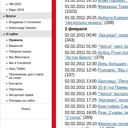
01.02.2011 16:15
Алан Пардью: 
ЧМ-2022
01.02.2011 19:05
Фернандо Торре
Евро-2024
(1023)
Блоги
01.02.2011 20:25
Дебюта Кэррол
"несколько недель"
(208)
Владимир Стогниенко
Александр Гришин
2 февраля
О сайте
02.02.2011 00:45
"Арсенал" оде
(343)
Правила
02.02.2011 01:00
"Челси" увез п
Вакансии
Telegram-канал
02.02.2011 01:15
Дубль Руни по
"Астон Виллу"
(379)
Мы ВКонтакте
Мы в Facebook
02.02.2011 12:30
День больших 
Наш Twitter
02.02.2011 12:45
Рэднапп: "Мы 
(107)
Приложение для ставок
на спорт
02.02.2011 13:00
Далглиш: "Лето
Контакты
02.02.2011 13:30
25-й тур Премь
Партнеры
02.02.2011 13:45
"Челси" пыталс
Авторские права
02.02.2011 17:25
"Арсенал" поте
Реклама на сайте
02.02.2011 17:30
Кристофер Сам
Поиск:
02.02.2011 18:05
Луис Суарес де
"Стоука"
(269)
02.02.2011 20:10
Фергюсон потре