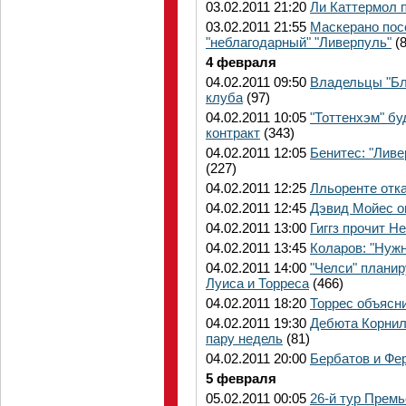
03.02.2011 21:20
Ли Каттермол 
03.02.2011 21:55
Маскерано пос
"неблагодарный" "Ливерпуль"
(8
4 февраля
04.02.2011 09:50
Владельцы "Бл
клуба
(97)
04.02.2011 10:05
"Тоттенхэм" бу
контракт
(343)
04.02.2011 12:05
Бенитес: "Ливе
(227)
04.02.2011 12:25
Лльоренте отк
04.02.2011 12:45
Дэвид Мойес о
04.02.2011 13:00
Гиггз прочит 
04.02.2011 13:45
Коларов: "Нужн
04.02.2011 14:00
"Челси" планир
Луиса и Торреса
(466)
04.02.2011 18:20
Торрес объясн
04.02.2011 19:30
Дебюта Корнил
пару недель
(81)
04.02.2011 20:00
Бербатов и Фер
5 февраля
05.02.2011 00:05
26-й тур Премь