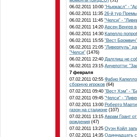
06.02.2011 10:00
"Ньюкасл" - "
06.02.2011 11:35
26-й тур Премь
06.02.2011 11:45
"Челси" - "Лив
06.02.2011 14:20
Арсен Венгер в
06.02.2011 14:30
Капелло попроб
06.02.2011 15:55
"Вест Бромвич
06.02.2011 21:05
"Ливерпуль" д
"Челси"
(1476)
06.02.2011 22:40
Далглиш не со
06.02.2011 23:15
Анчелотти: "За
7 февраля
07.02.2011 02:55
Фабио Капелло
сборную игроков
(64)
07.02.2011 09:40
"Вест Хэм" - 
07.02.2011 09:45
"Челси" - "Ли
07.02.2011 13:00
Роберто Марти
газон на стадионе
(107)
07.02.2011 13:15
Аврам Грант от
рождения
(47)
07.02.2011 13:25
Оуэн Койл зап
07.02.2011 14:35
Одиннадцать с