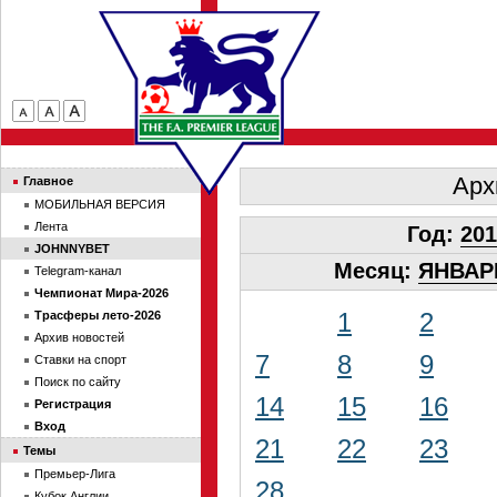
Арх
Главное
МОБИЛЬНАЯ ВЕРСИЯ
Лента
Год:
201
JOHNNYBET
Месяц:
ЯНВАР
Telegram-канал
Чемпионат Мира-2026
1
2
Трасферы лето-2026
Архив новостей
7
8
9
Ставки на спорт
Поиск по сайту
14
15
16
Регистрация
Вход
21
22
23
Темы
Премьер-Лига
28
Кубок Англии