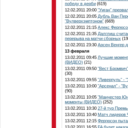
победу в дерби
(619)
12.02.2011 20:00
"Уиган" прерва
12.02.2011 20:05
Дубль Ван Пер
"Вулверхэмптоном"
(669)
12.02.2011 21:15
Алекс Фергюсон
12.02.2011 21:35
Далглиш считае
перерыва на матчи сборных
(19
12.02.2011 23:30
Арсен Венгер 
13 февраля
13.02.2011 09:45
Лучшие момент
(ВИДЕО)
(21)
13.02.2011 09:50
"Вест Бромвич
(30)
13.02.2011 09:55
"Ливерпуль" -
13.02.2011 10:00
"Арсенал" - "
(90)
13.02.2011 10:05
"Манчестер Юн
моменты (ВИДЕО)
(252)
13.02.2011 10:30
27-й тур Премь
13.02.2011 10:40
Матч лидеров
13.02.2011 12:15
Фергюсон пыта
13.02.2011 16:55
FA будет наказ