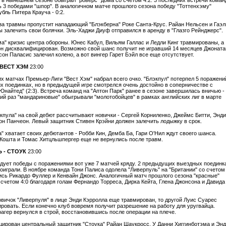
е в нынешнем сезоне обыграл "роверс" дома со счетом 4:2. 3 последних встречи коман
 3 победами "шпор". В аналогичном матче прошлого сезона победу "Тоттенхэму"
бль Питера Крауча - 0:2.
-за травмы пропустит нападающий "Блэкберна" Роке Санта-Крус. Райан Нельсен и Гаэл
 залечить свои болячки. Эль-Хаджи Диуф отправился в аренду в "Глазго Рейнджерс".
ма" кризис центра обороны. Юнес Кабул, Вильям Галлас и Ледли Кинг травмированы, а
н дисквалифицирован. Возможно свой шанс получит не игравший 14 месяцев Джоната
сон Паласис залечил колено, а вот вингер Гарет Бэйл все еще отсутствует.
 ВЕСТ ХЭМ
23:00
их матчах Премьер-Лиги "Вест Хэм" набрал всего очко. "Блэкпул" потерпел 5 поражени
их поединках, но в предыдущей игре смотрелся очень достойно в соперничестве с
Юнайтед" (2:3). Встреча команд на "Аптон Парк" ранее в сезоне завершилась вничью -
ний раз "мандариновые" обыгрывали "молотобойцев" в рамках английских лиг в марте
экпула" на свой дебют рассчитывают новички - Сергей Корниленко, Джеймс Битти, Энди
он Панчеон. Левый защитник Стивен Крэйни должен залечить лодыжку в срок.
а" хватает своих дебютантов - Робби Кин, Демба Ба, Гари О'Нил ждут своего шанса.
Кошта и Томас Хитцльшпергер еще не вернулись после травм.
 - СТОУК
23:00
едует победы с поражениями вот уже 7 матчей кряду. 2 предыдущих выездных поединк
роиграли. В ноябре команда Тони Палиса одолела "Ливерпуль" на "Британии" со счетом
лись Рикардо Фуллер и Кенвайн Джонс. Аналогичный матч прошлого сезона "красные"
 счетом 4:0 благодаря голам Фернандо Торреса, Дирка Кейта, Глена Джонсона и Давида
овичок "Ливерпуля" в лице Энди Кэрролла еще травмирован, то другой Луис Суарес
ировать. Если конечно клуб вовремя получит разрешение на работу для уругвайца.
агер вернулся в строй, восстановившись после операции на плече.
ирован центральный защитник "Стоука" Райан Шаукросс. У Данни Хиггинботэма и Эн