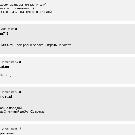
аресу авансом гол засчитали)
о что от защитника...)
х кто ставил на гол его с победой)
#
.2011 01:01
om747
ньги в МС, все равно балбесы играть не хотят...
#
.02.2011 00:59
kadam
ратва! )
#
.02.2011 00:58
endetta1
сех с победой.
ра.Отличный дебют Суареса!
#
.02.2011 00:58
ap-woiska