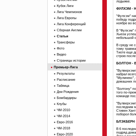
лодыжке.
Кубок Лиги
ФУЛХЭМ -
Лига Чемпионов
"Фулхэм" на
Лига Европы
победу подр
ноябре во в
Лига Конференций
Сборная Англии
В "Фулхэм" 
Хьюза успеш
Статьи
небольшой о
Трансферы
В среду не 
Фото
тому травма
Тиоте еще д
Видео
строю после
Страницы истории
БОЛТОН -
Премьер-Лига
"Вулверхэмп
Результаты
набрал всег
"Мулинекс", 
Расписание
домашних по
Таблица
"Болтону" п
Дни Рождения
того по-пре
команде пос
Бомбардиры
"Вулверхэмп
Клубы
последним м
ЧМ-2010
Стивен Хант
поборол бол
ЧМ-2014
БЛЭКБЕРН 
Евро-2016
ЧМ-2018
В 6 последн
подряд дома
Евро-2020