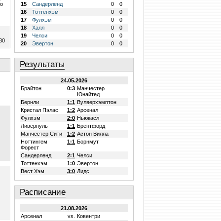
то
15
Сандерленд
0
0
16
Тоттенхэм
0
0
17
Фулхэм
0
0
18
Халл
0
0
19
Челси
0
0
30
20
Эвертон
0
0
Результаты
24.05.2026
Брайтон
0:3
Манчестер
Юнайтед
Бернли
1:1
Вулверхэмптон
Кристал Пэлас
1:2
Арсенал
Фулхэм
2:0
Ньюкасл
Ливерпуль
1:1
Брентфорд
Манчестер Сити
1:2
Астон Вилла
Ноттингем
1:1
Борнмут
Форест
Сандерленд
2:1
Челси
Тоттенхэм
1:0
Эвертон
Вест Хэм
3:0
Лидс
Расписание
21.08.2026
Арсенал
vs.
Ковентри