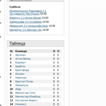
д
Суббота
Индепендьенте Ривадавия 2:1
ь
Эстудиантес Рио-Куарто
03:45
Ювентус 1:2 Интер Милан
14:00
Хайденхайм 4:3 Оснабрюк
14:00
н
Дармштадт 2:2 Хольштайн Киль
14:00
Магдебург 1:6 Айнтрахт Бр
14:00
й
Таблица
№
Команда
И
О
1
Арсенал
0
0
2
Астон Вилла
0
0
3
Борнмут
0
0
4
Брайтон
0
0
5
Брентфорд
0
0
6
Ипсвич
0
0
а
7
Ковентри
0
0
8
Кристал Пэлас
0
0
9
Ливерпуль
0
0
10
Лидс
0
0
11
Манчестер Сити
0
0
12
Манчестер Юнайтед
0
0
13
Ноттингем Форест
0
0
14
Ньюкасл
0
0
ди