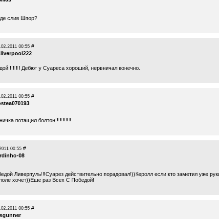
где слив Шпор?
#
.02.2011 00:55
liverpool222
ой !!!!!!! Дебют у Суареса хороший, нервничал конечно.
#
.02.2011 00:55
ostea070193
чка потащил болтон!!!!!!!!!!!
#
2011 00:55
rdinho-08
бедой Ливерпуль!!!Суарез действительно порадовал!))Керолл если кто заметил уже рук
 поле хочет))Еше раз Всех С Победой!
#
.02.2011 00:55
rsgunner