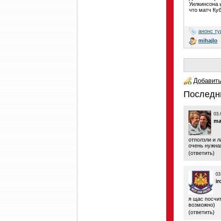
Уилкинсона 
что матч Ку
анонс ту
mihajlo
Добавить
Последн
03.
m
отползли и л
очень нужна
(
ответить
)
03
i
я щас посчит
возможно)
(
ответить
)