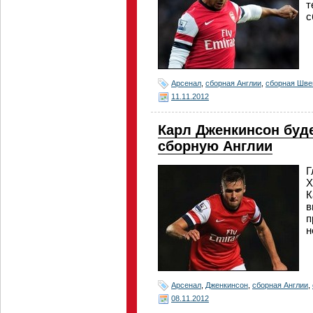
т
с
Арсенал
,
сборная Англии
,
сборная Шве
11.11.2012
Карл Дженкинсон буд
сборную Англии
Г
Х
К
в
п
н
Арсенал
,
Дженкинсон
,
сборная Англии
,
08.11.2012