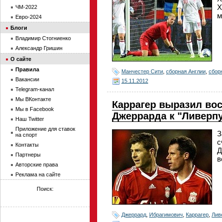
Х
ЧМ-2022
м
Евро-2024
Блоги
Владимир Стогниенко
Александр Гришин
О сайте
Правила
Манчестер Сити
,
сборная Англии
,
сбор
Вакансии
15.11.2012
Telegram-канал
Мы ВКонтакте
Каррагер выразил во
Мы в Facebook
Джеррарда к "Ливерп
Наш Twitter
Приложение для ставок
З
на спорт
с
Контакты
Д
Партнеры
в
Авторские права
Реклама на сайте
Поиск:
Джеррард
,
Ибрагимович
,
Каррагер
,
Лив