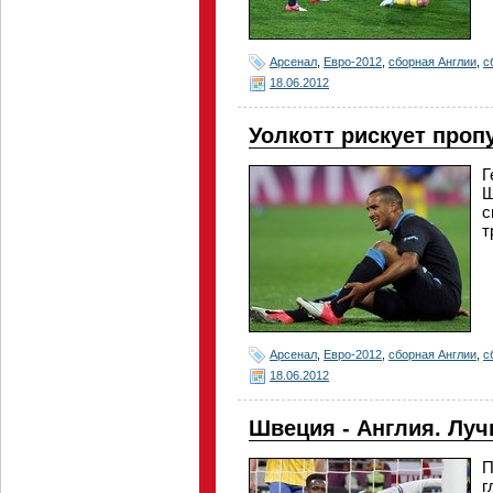
Арсенал
,
Евро-2012
,
сборная Англии
,
с
18.06.2012
Уолкотт рискует проп
Г
Ш
с
т
Арсенал
,
Евро-2012
,
сборная Англии
,
с
18.06.2012
Швеция - Англия. Лу
П
г