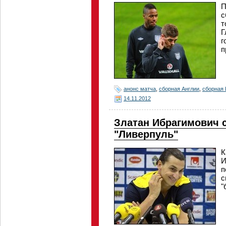
П
с
т
Г
г
п
анонс матча
,
сборная Англии
,
сборная
14.11.2012
Златан Ибрагимович 
"Ливерпуль"
К
И
п
с
"