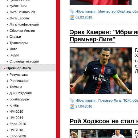
Кубок Лиги
Ибрагимович
,
Манчестер Юнайтед
,
сб
Лига Чемпионов
02.03.2018
Лига Европы
Лига Конференций
Сборная Англии
Эрик Хамрен: "Ибраги
Статьи
Премьер-Лиге"
Трансферы
Фото
Г
Х
Видео
н
Страницы истории
с
Премьер-Лига
Л
Результаты
Расписание
Таблица
Дни Рождения
Бомбардиры
Ибрагимович
,
Премьер-Лига
,
ПСЖ
,
сб
Клубы
27.04.2016
ЧМ-2010
ЧМ-2014
Рой Ходжсон не стал 
Евро-2016
ЧМ-2018
Г
Евро-2020
Х