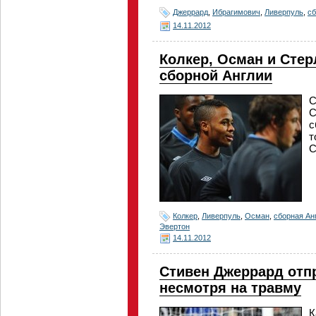
Джеррард
,
Ибрагимович
,
Ливерпуль
,
сб
14.11.2012
Колкер, Осман и Стер
сборной Англии
С
С
с
т
С
Колкер
,
Ливерпуль
,
Осман
,
сборная Ан
Эвертон
14.11.2012
Стивен Джеррард отпр
несмотря на травму
К