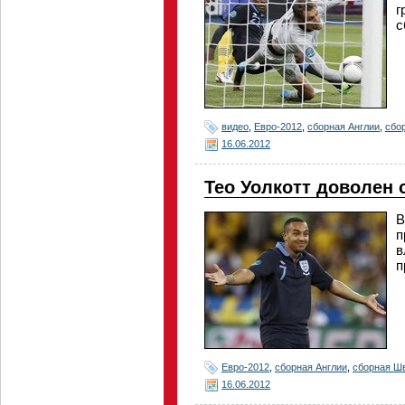
г
с
видео
,
Евро-2012
,
сборная Англии
,
сбо
16.06.2012
Тео Уолкотт доволен
В
п
в
п
Евро-2012
,
сборная Англии
,
сборная Ш
16.06.2012