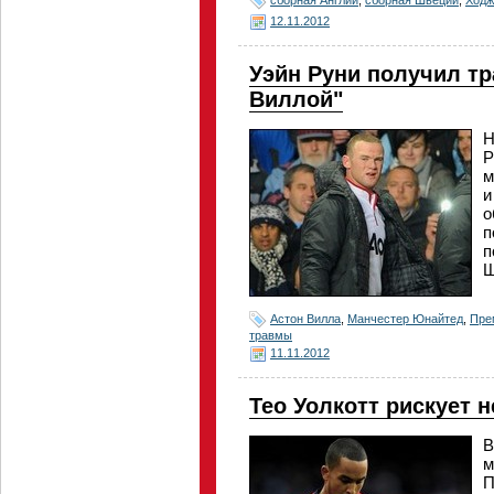
12.11.2012
Уэйн Руни получил тр
Виллой"
Н
Р
м
и
о
п
п
Ш
Астон Вилла
,
Манчестер Юнайтед
,
Пре
травмы
11.11.2012
Тео Уолкотт рискует 
В
м
П