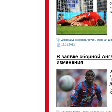
о
н
з
Джеррард
,
сборная Англии
,
сборная Шв
12.11.2012
В заявке сборной Ан
изменения
В
в
Ш
Д
К
Х
сборная Англии
,
сборная Швеции
,
Ходж