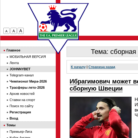
Тема: сборная
Главное
МОБИЛЬНАЯ ВЕРСИЯ
Лента
К началу
|
Страница назад
JOHNNYBET
Telegram-канал
Ибрагимович может в
Чемпионат Мира-2026
сборную Швеции
Трасферы лето-2026
Архив новостей
Н
Ставки на спорт
И
Поиск по сайту
в
Регистрация
Ч
Вход
Темы
Премьер-Лига
Кубок Англии