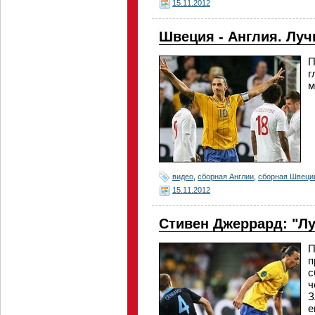
15.11.2012
Швеция - Англия. Лу
П
г
м
видео
,
сборная Англии
,
сборная Швеци
15.11.2012
Стивен Джеррард: "Лу
П
п
с
ч
З
е