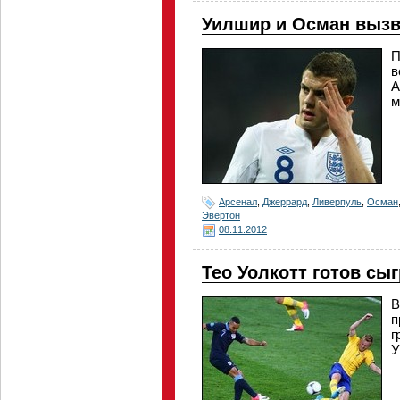
Уилшир и Осман вызв
П
в
А
м
Арсенал
,
Джеррард
,
Ливерпуль
,
Осман
Эвертон
08.11.2012
Тео Уолкотт готов сыг
В
п
г
У