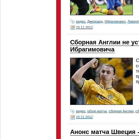
видео
,
Джеррард
,
Ибрагимович
,
Ливерп
15.11.2012
Сборная Англии не ус
Ибрагимовича
С
с
т
п
п
видео
,
обзор матча
,
сборная Англии
,
с
15.11.2012
Анонс матча Швеция 