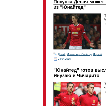
Покупка Депая может 
из "Юнайтед"
П
М
п
Депай
,
Манчестер Юнайтед
,
Янузай
23.04.2015
"Юнайтед" готов выс
Янузаю и Чичарито
"
п
н