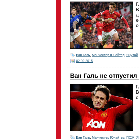
Г
В
д
е
с
Ван Галь
,
Манчестер Юнайтед
,
Янузай
02.02.2015
Ван Галь не отпустил
Г
В
с
Ван Галь
,
Манчестер Юнайтед
,
ПСЖ
,
Я