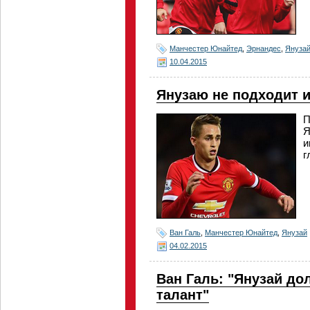
Манчестер Юнайтед
,
Эрнандес
,
Януза
10.04.2015
Янузаю не подходит 
П
Я
и
г
Ван Галь
,
Манчестер Юнайтед
,
Янузай
04.02.2015
Ван Галь: "Янузай до
талант"