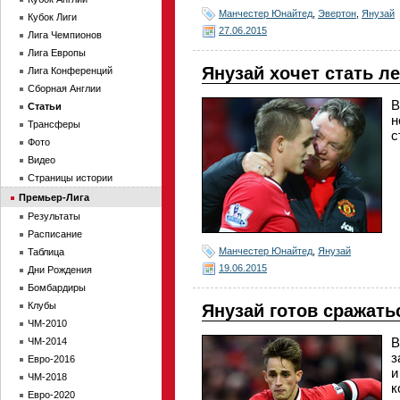
Манчестер Юнайтед
,
Эвертон
,
Янузай
Кубок Лиги
27.06.2015
Лига Чемпионов
Лига Европы
Янузай хочет стать 
Лига Конференций
Сборная Англии
В
Статьи
н
Трансферы
с
Фото
Видео
Страницы истории
Премьер-Лига
Результаты
Расписание
Манчестер Юнайтед
,
Янузай
Таблица
19.06.2015
Дни Рождения
Бомбардиры
Клубы
Янузай готов сражать
ЧМ-2010
В
ЧМ-2014
з
Евро-2016
и
ЧМ-2018
к
Евро-2020