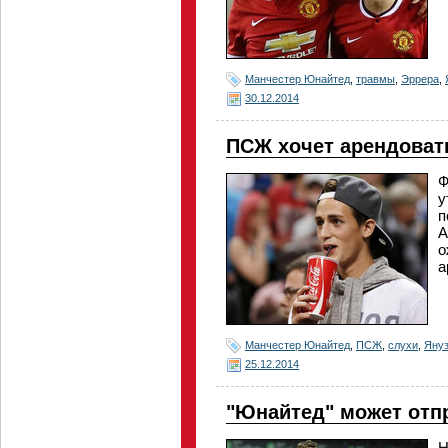
Манчестер Юнайтед
,
травмы
,
Эррера
,
30.12.2014
ПСЖ хочет арендоват
Ф
у
п
А
о
а
Манчестер Юнайтед
,
ПСЖ
,
слухи
,
Яну
25.12.2014
"Юнайтед" может отпр
Н