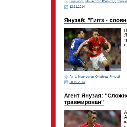
Вильмотс
,
Манчестер Юнайтед
,
сборна
12.11.2014
Янузай: "Гиггз - слов
П
Я
т
с
Гиггз
,
Манчестер Юнайтед
,
Янузай
28.10.2014
Агент Янузая: "Сложн
травмирован"
А
А
к
п