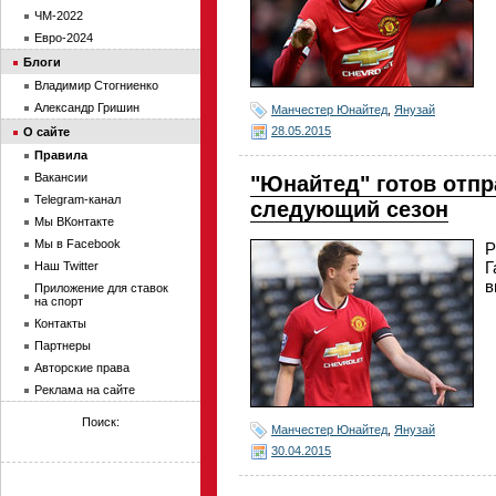
ЧМ-2022
Евро-2024
Блоги
Владимир Стогниенко
Александр Гришин
Манчестер Юнайтед
,
Янузай
28.05.2015
О сайте
Правила
Вакансии
"Юнайтед" готов отпр
Telegram-канал
следующий сезон
Мы ВКонтакте
Мы в Facebook
Р
Г
Наш Twitter
в
Приложение для ставок
на спорт
Контакты
Партнеры
Авторские права
Реклама на сайте
Поиск:
Манчестер Юнайтед
,
Янузай
30.04.2015