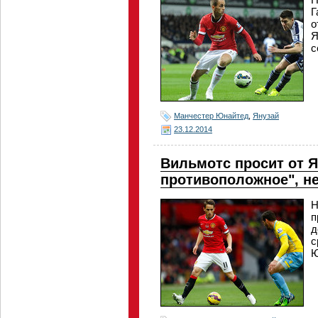
Г
о
Я
с
Манчестер Юнайтед
,
Янузай
23.12.2014
Вильмотс просит от 
противоположное", н
Н
п
д
с
Ю