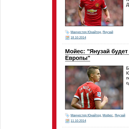
Д
Манчестер Юнайтед
,
Янузай
18.10.2014
Мойес: "Янузай будет
Европы"
Б
Ю
п
о
Манчестер Юнайтед
,
Мофес
,
Янузай
11.10.2014