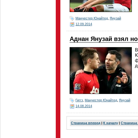
Манчестер Юнайтед
,
Янузай
12.09.2014
Аднан Янузай взял но
В
Ю
ф
д
Гиггз
,
Манчестер Юнайтед
,
Янузай
14.08.2014
Страница вперед
|
К началу
|
Страница 