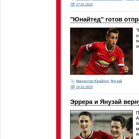
27.01.2015
"Юнайтед" готов отпр
"
о
п
о
Манчестер Юнайтед
,
Янузай
14.01.2015
Эррера и Янузай верн
П
А
п
м
я