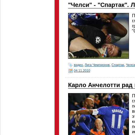
"Челси" - "Спартак".
П
г
г
"
видео
,
Лига Чемпионов
,
Спартак
,
Челс
04.11.2010
Карло Анчелотти рад 
П
г
п
в
э
к
п
и