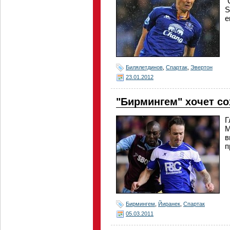
"
S
е
Билялетдинов
,
Спартак
,
Эвертон
23.01.2012
"Бирмингем" хочет со
Г
М
в
п
Бирмингем
,
Йиранек
,
Спартак
05.03.2011