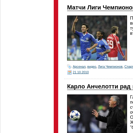
Матчи Лиги Чемпионо
П
в
т
в
Арсенал
,
видео
,
Лига Чемпионов
,
Спар
21.10.2010
Карло Анчелотти рад
Г
п
с
о
О
Ж
"