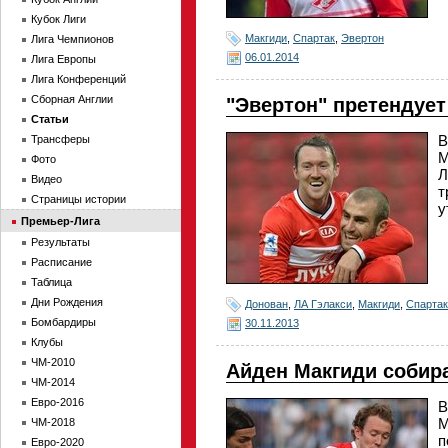
Кубок Лиги
Макгиди
,
Спартак
,
Эвертон
Лига Чемпионов
06.01.2014
Лига Европы
Лига Конференций
Сборная Англии
"Эвертон" претендует
Статьи
В
Трансферы
М
Фото
Л
Видео
т
Страницы истории
у
Премьер-Лига
Результаты
Расписание
Таблица
Дни Рождения
Донован
,
ЛА Гэлакси
,
Макгиди
,
Спартак
Бомбардиры
30.11.2013
Клубы
ЧМ-2010
Айден Макгиди собир
ЧМ-2014
Евро-2016
В
М
ЧМ-2018
п
Евро-2020