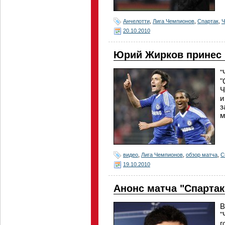
Анчелотти
,
Лига Чемпионов
,
Спартак
,
Ч
20.10.2010
Юрий Жирков принес 
"
"
Ч
и
з
м
видео
,
Лига Чемпионов
,
обзор матча
,
С
19.10.2010
Анонс матча "Спартак
В
"
г