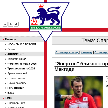
Тема: Спар
Главное
МОБИЛЬНАЯ ВЕРСИЯ
Лента
Страница вперед
|
К началу
|
Страница 
JOHNNYBET
Telegram-канал
"Эвертон" близок к п
Чемпионат Мира-2026
Макгиди
Трасферы лето-2026
Архив новостей
"
Ставки на спорт
п
Поиск по сайту
м
Регистрация
Вход
Темы
Премьер-Лига
Кубок Англии