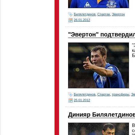
Билялетдинов
,
Спартак
,
Эвертон
26.01.2012
"Эвертон" подтверди
"
к
Б
Билялетдинов
,
Спартак
,
трансферы
,
Эв
25.01.2012
Динияр Билялетдинов
В
с