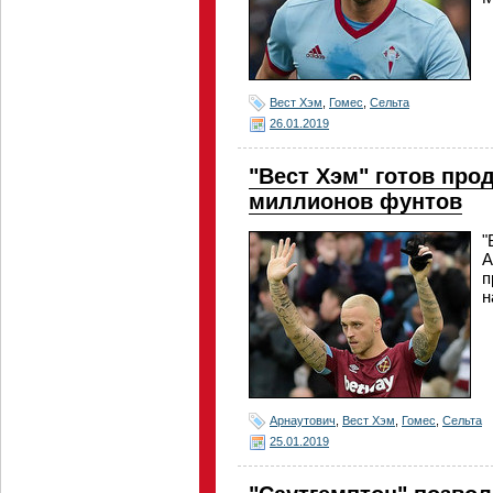
Вест Хэм
,
Гомес
,
Сельта
26.01.2019
"Вест Хэм" готов про
миллионов фунтов
"
А
п
н
Арнаутович
,
Вест Хэм
,
Гомес
,
Сельта
25.01.2019