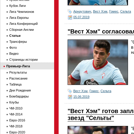
Кубок Лиги
Арнаутович
,
Вест Хэм
,
Гомес
,
Сельта
Лига Чемпионов
05.07.2019
Лига Европы
Лига Конференций
Сборная Англии
"Вест Хэм" согласова
Статьи
"
Трансферы
в
Фото
н
Видео
Страницы истории
Премьер-Лига
Результаты
Расписание
Таблица
Дни Рождения
Вест Хэм
,
Гомес
,
Сельта
Бомбардиры
15.06.2019
Клубы
ЧМ-2010
"Вест Хэм" готов запл
ЧМ-2014
звезд "Сельты"
Евро-2016
ЧМ-2018
"
Евро-2020
п