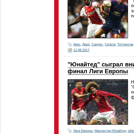
"
п
з
п
Аякс
,
Диоп
,
Санчес
,
Сельта
,
Тоттенхэм
12.08.2017
"Юнайтед" сыграл вн
финал Лиги Европы
Н
"
п
ф
Лига Европы
,
Манчестер Юнайтед
,
обз