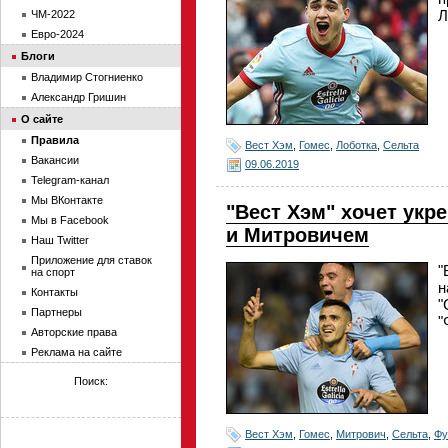
Л
ЧМ-2022
Евро-2024
Блоги
Владимир Стогниенко
Александр Гришин
О сайте
Правила
Вест Хэм
,
Гомес
,
Лоботка
,
Сельта
Вакансии
09.06.2019
Telegram-канал
Мы ВКонтакте
"Вест Хэм" хочет укр
Мы в Facebook
и Митровичем
Наш Twitter
Приложение для ставок
"
на спорт
н
Контакты
"
Партнеры
"
Авторские права
Реклама на сайте
Поиск:
Вест Хэм
,
Гомес
,
Митрович
,
Сельта
,
Фу