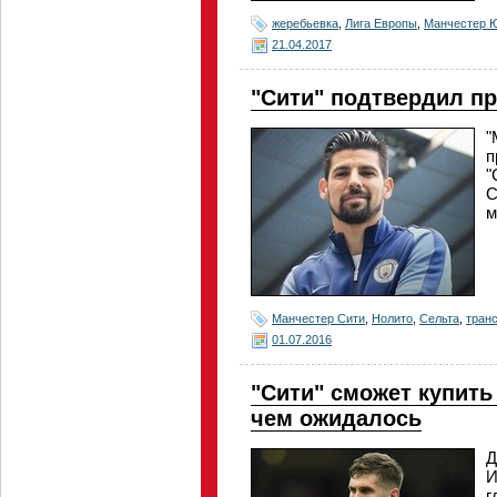
жеребьевка
,
Лига Европы
,
Манчестер 
21.04.2017
"Сити" подтвердил п
"
п
"
С
м
Манчестер Сити
,
Нолито
,
Сельта
,
тран
01.07.2016
"Сити" сможет купить
чем ожидалось
Д
И
г