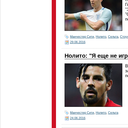
Г
"
"
п
Манчестер Сити
,
Нолито
,
Сельта
,
Стоу
29.06.2016
Нолито: "Я еще не игр
В
з
п
Манчестер Сити
,
Нолито
,
Сельта
24.06.2016