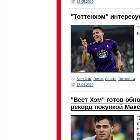
15.05.2019
"Тоттенхэм" интересу
"
н
Вест Хэм
,
Гомес
,
Сельта
,
Тоттенхэм
13.04.2019
"Вест Хэм" готов обн
рекорд покупкой Макс
"
с
в
ф
М