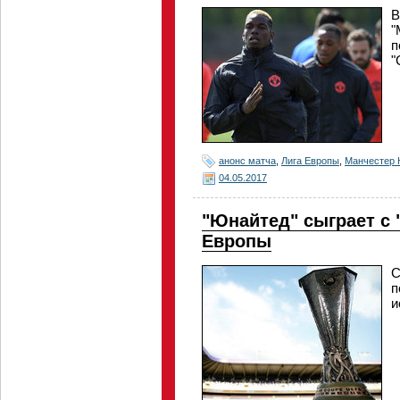
В
"
п
"
анонс матча
,
Лига Европы
,
Манчестер 
04.05.2017
"Юнайтед" сыграет с 
Европы
С
п
и