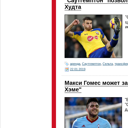
"Саутгемптон" позвол
Худта
"
ц
и
аренда
,
Саутгемптон
,
Сельта
,
трансфе
22.01.2019
Макси Гомес может за
Хэме"
"
"
д