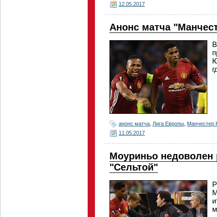
12.05.2017
Анонс матча "Манчес
В
п
Ю
г
анонс матча
,
Лига Европы
,
Манчестер 
11.05.2017
Моуриньо недоволен 
"Сельтой"
Р
М
и
м