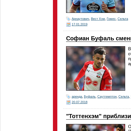
Арнаутович
,
Вест Хэм
,
Гомес
,
Сельта
17.01.2019
Софиан Буфаль смени
В
о
п
а
аренда
,
Буфаль
,
Саутгемптон
,
Сельта
,
20.07.2018
"Тоттенхэм" приблиз
О