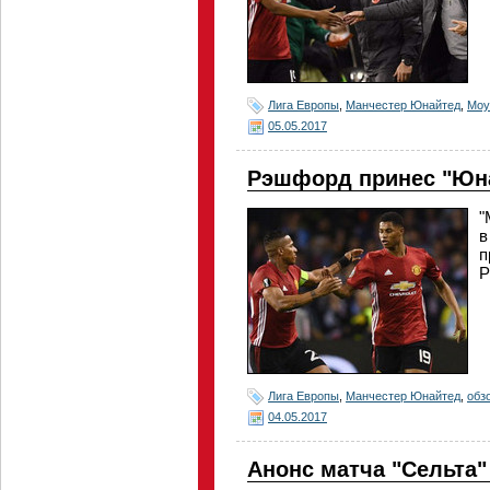
Лига Европы
,
Манчестер Юнайтед
,
Моу
05.05.2017
Рэшфорд принес "Юна
"
в
п
Р
Лига Европы
,
Манчестер Юнайтед
,
обз
04.05.2017
Анонс матча "Сельта