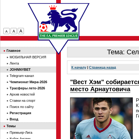
Тема: Сел
Главное
МОБИЛЬНАЯ ВЕРСИЯ
Лента
К началу
|
Страница назад
JOHNNYBET
Telegram-канал
"Вест Хэм" собираетс
Чемпионат Мира-2026
место Арнаутовича
Трасферы лето-2026
Архив новостей
Р
Ставки на спорт
К
Поиск по сайту
п
Регистрация
Г
Вход
Темы
Премьер-Лига
Кубок Англии