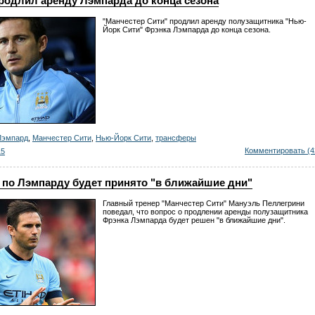
родлил аренду Лэмпарда до конца сезона
"Манчестер Сити" продлил аренду полузащитника "Нью-
Йорк Сити" Фрэнка Лэмпарда до конца сезона.
Лэмпард
,
Манчестер Сити
,
Нью-Йорк Сити
,
трансферы
Комментировать (4
15
 по Лэмпарду будет принято "в ближайшие дни"
Главный тренер "Манчестер Сити" Мануэль Пеллегрини
поведал, что вопрос о продлении аренды полузащитника
Фрэнка Лэмпарда будет решен "в ближайшие дни".