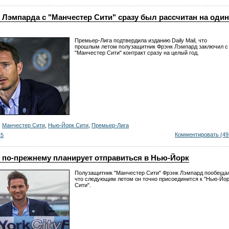
 Лэмпарда с "Манчестер Сити" сразу был рассчитан на один
Премьер-Лига подтвердила изданию Daily Mail, что
прошлым летом полузащитник Фрэнк Лэмпард заключил с
"Манчестер Сити" контракт сразу на целый год.
,
Манчестер Сити
,
Нью-Йорк Сити
,
Премьер-Лига
Комментировать (49
15
 по-прежнему планирует отправиться в Нью-Йорк
Полузащитник "Манчестер Сити" Фрэнк Лэмпард пообеща
что следующим летом он точно присоединится к "Нью-Йо
Сити".