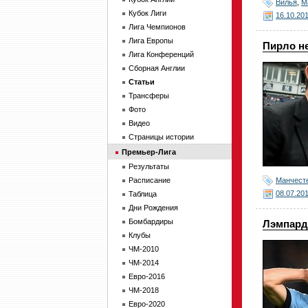
Вилья
,
М
Кубок Лиги
16.10.20
Лига Чемпионов
Лига Европы
Пирло не
Лига Конференций
Сборная Англии
Статьи
Трансферы
Фото
Видео
Страницы истории
Премьер-Лига
Результаты
Манчест
Расписание
08.07.20
Таблица
Дни Рождения
Бомбардиры
Лэмпард 
Клубы
ЧМ-2010
ЧМ-2014
Евро-2016
ЧМ-2018
Евро-2020