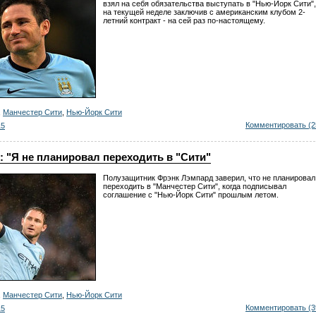
взял на себя обязательства выступать в "Нью-Йорк Сити",
на текущей неделе заключив с американским клубом 2-
летний контракт - на сей раз по-настоящему.
,
Манчестер Сити
,
Нью-Йорк Сити
Комментировать (2
15
 "Я не планировал переходить в "Сити"
Полузащитник Фрэнк Лэмпард заверил, что не планировал
переходить в "Манчестер Сити", когда подписывал
соглашение с "Нью-Йорк Сити" прошлым летом.
,
Манчестер Сити
,
Нью-Йорк Сити
Комментировать (3
15