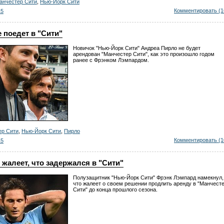
анчестер Сити
,
Нью-Йорк Сити
Комментировать (1
15
 поедет в "Сити"
Новичок "Нью-Йорк Сити" Андреа Пирло не будет
арендован "Манчестер Сити", как это произошло годом
ранее с Фрэнком Лэмпардом.
ер Сити
,
Нью-Йорк Сити
,
Пирло
Комментировать (1
15
жалеет, что задержался в "Сити"
Полузащитник "Нью-Йорк Сити" Фрэнк Лэмпард намекнул,
что жалеет о своем решении продлить аренду в "Манчест
Сити" до конца прошлого сезона.