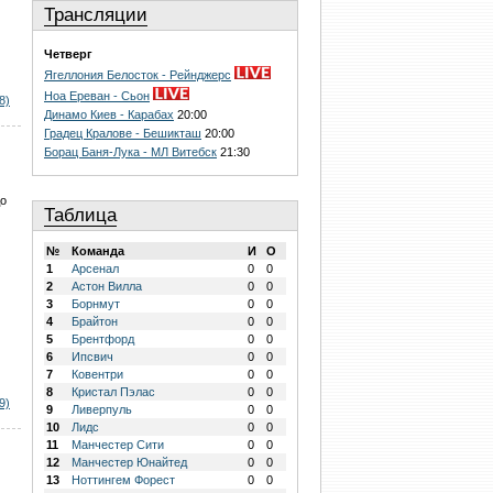
Трансляции
Четверг
Ягеллония Белосток - Рейнджерс
Ноа Ереван - Сьон
8)
Динамо Киев - Карабах
20:00
Градец Кралове - Бешикташ
20:00
Борац Баня-Лука - МЛ Витебск
21:30
до
Таблица
№
Команда
И
О
1
Арсенал
0
0
2
Астон Вилла
0
0
3
Борнмут
0
0
4
Брайтон
0
0
5
Брентфорд
0
0
6
Ипсвич
0
0
7
Ковентри
0
0
8
Кристал Пэлас
0
0
9)
9
Ливерпуль
0
0
10
Лидс
0
0
11
Манчестер Сити
0
0
12
Манчестер Юнайтед
0
0
13
Ноттингем Форест
0
0