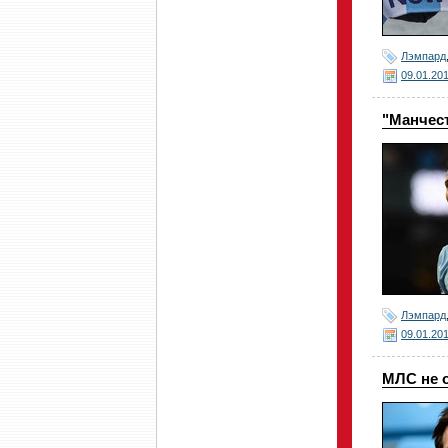
Лэмпард
09.01.20
"Манчест
Лэмпард
09.01.20
МЛС не 