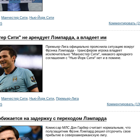
,
Манчестер Сити
,
Нью-Йорк Сити
Комментировать (2
15
ер Сити" не арендует Лэмпарда, а владеет им
Премьер-Лига официально прояснила ситуацию вокруг
Фрэнка Лэмпарда - трансфером игрока владеет
исключительно "Манчестер Сити", никакого арендного
соглашения с "Нью-Йорк Сити" нет и в помине.
,
Манчестер Сити
,
Нью-Йорк Сити
,
Премьер-Лига
Комментировать (13
15
обижается на задержку с переходом Лэмпарда
Комиссар МЛС Дон Гарбер считает нормальным, что
полузащитник Фрэнк Лэмпард решил отсрочить свое
прибытие в североамериканскую лигу.