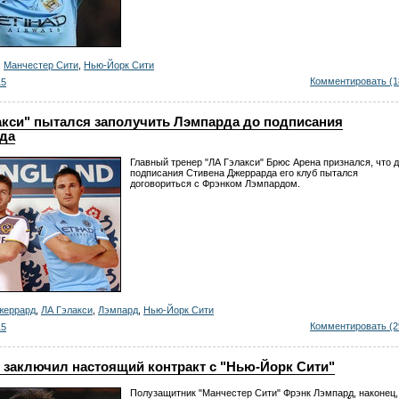
,
Манчестер Сити
,
Нью-Йорк Сити
Комментировать (1
15
акси" пытался заполучить Лэмпарда до подписания
да
Главный тренер "ЛА Гэлакси" Брюс Арена признался, что 
подписания Стивена Джеррарда его клуб пытался
договориться с Фрэнком Лэмпардом.
жеррард
,
ЛА Гэлакси
,
Лэмпард
,
Нью-Йорк Сити
Комментировать (2
15
 заключил настоящий контракт с "Нью-Йорк Сити"
Полузащитник "Манчестер Сити" Фрэнк Лэмпард, наконец,