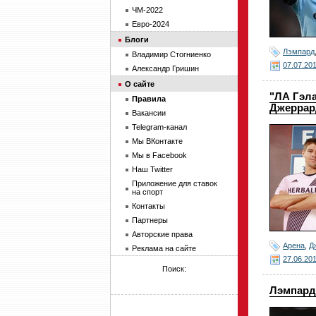
ЧМ-2022
Евро-2024
Блоги
Лэмпард
Владимир Стогниенко
07.07.20
Александр Гришин
О сайте
"ЛА Гэл
Правила
Джеррар
Вакансии
Telegram-канал
Мы ВКонтакте
Мы в Facebook
Наш Twitter
Приложение для ставок
на спорт
Контакты
Партнеры
Авторские права
Арена
,
Д
Реклама на сайте
27.06.20
Поиск:
Лэмпард