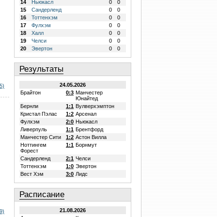
14
Ньюкасл
0
0
15
Сандерленд
0
0
16
Тоттенхэм
0
0
17
Фулхэм
0
0
18
Халл
0
0
19
Челси
0
0
20
Эвертон
0
0
Результаты
24.05.2026
5)
Брайтон
0:3
Манчестер
Юнайтед
Бернли
1:1
Вулверхэмптон
Кристал Пэлас
1:2
Арсенал
Фулхэм
2:0
Ньюкасл
Ливерпуль
1:1
Брентфорд
Манчестер Сити
1:2
Астон Вилла
Ноттингем
1:1
Борнмут
Форест
Сандерленд
2:1
Челси
Тоттенхэм
1:0
Эвертон
Вест Хэм
3:0
Лидс
Расписание
21.08.2026
9)