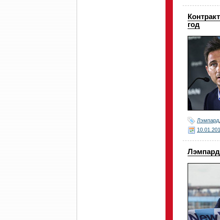
Контракт
год
Лэмпард
10.01.20
Лэмпард