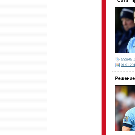
"Сити" п
аренда
,
01.01.20
Решение