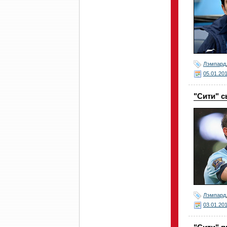
Лэмпард
05.01.20
"Сити" с
Лэмпард
03.01.20