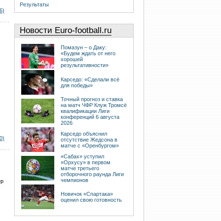
Результаты
6)
Новости Euro-football.ru
Помазун – о Даку:
«Будем ждать от него
хорошей
результативности»
Карседо: «Сделали всё
для победы»
Точный прогноз и ставка
на матч ЧФР Клуж Тромсё
квалификации Лиги
конференций 6 августа
2026
Карседо объяснил
0)
отсутствие Жедсона в
матче с «Оренбургом»
«Сабах» уступил
«Орхусу» в первом
матче третьего
отборочного раунда Лиги
чемпионов
ер
Новичок «Спартака»
оценил свою готовность