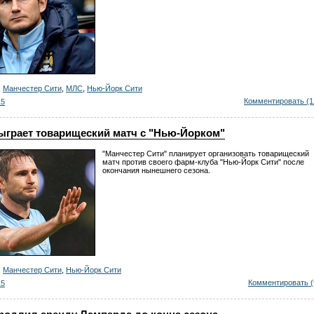
,
Манчестер Сити
,
МЛС
,
Нью-Йорк Сити
Комментировать (1
15
ыграет товарищеский матч с "Нью-Йорком"
"Манчестер Сити" планирует организовать товарищеский
матч против своего фарм-клуба "Нью-Йорк Сити" после
окончания нынешнего сезона.
,
Манчестер Сити
,
Нью-Йорк Сити
Комментировать (
15