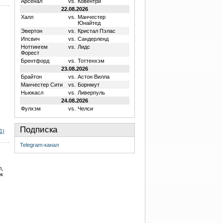
Арсенал
vs.
Ковентри
22.08.2026
Халл
vs.
Манчестер
Юнайтед
Эвертон
vs.
Кристал Пэлас
Ипсвич
vs.
Сандерленд
Ноттингем
vs.
Лидс
Форест
Брентфорд
vs.
Тоттенхэм
23.08.2026
Брайтон
vs.
Астон Вилла
Манчестер Сити
vs.
Борнмут
Ньюкасл
vs.
Ливерпуль
24.08.2026
Фулхэм
vs.
Челси
Подписка
1)
Telegram-канал
л,
рк