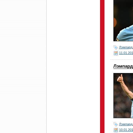
Лэмпард
11.01.20
Лэмпард:
Лэмпард
10.01.20