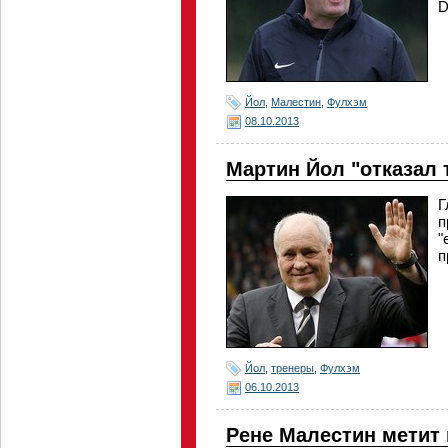
D
Йол
,
Малестин
,
Фулхэм
08.10.2013
Мартин Йол "отказал 
Г
п
"
п
Йол
,
тренеры
,
Фулхэм
06.10.2013
Рене Малестин метит 