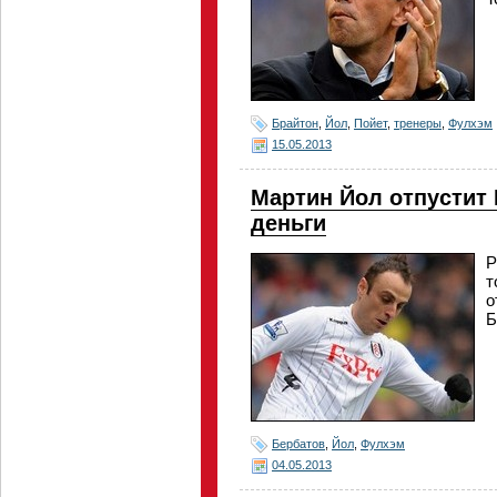
Брайтон
,
Йол
,
Пойет
,
тренеры
,
Фулхэм
15.05.2013
Мартин Йол отпустит 
деньги
Р
т
о
Б
Бербатов
,
Йол
,
Фулхэм
04.05.2013