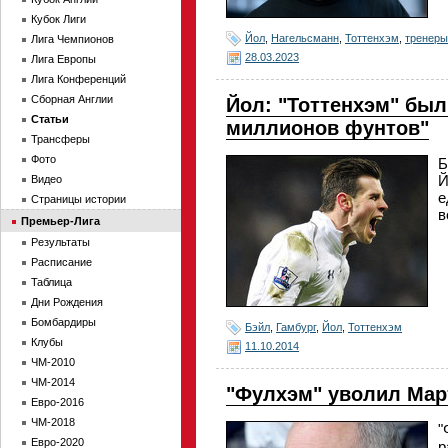
Кубок Лиги
Йол
,
Нагельсманн
,
Тоттенхэм
,
тренеры
Лига Чемпионов
28.03.2023
Лига Европы
Лига Конференций
Сборная Англии
Йол: "Тоттенхэм" был
Статьи
миллионов фунтов"
Трансферы
Фото
Б
Й
Видео
е
Страницы истории
в
Премьер-Лига
Результаты
Расписание
Таблица
Дни Рождения
Бомбардиры
Бэйл
,
Гамбург
,
Йол
,
Тоттенхэм
Клубы
11.10.2014
ЧМ-2010
ЧМ-2014
"Фулхэм" уволил Мар
Евро-2016
ЧМ-2018
"
Евро-2020
р