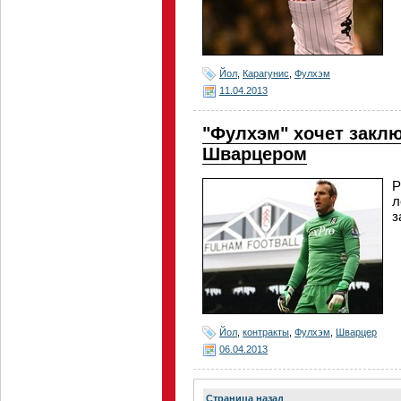
Йол
,
Карагунис
,
Фулхэм
11.04.2013
"Фулхэм" хочет заклю
Шварцером
Р
л
з
Йол
,
контракты
,
Фулхэм
,
Шварцер
06.04.2013
Страница назад