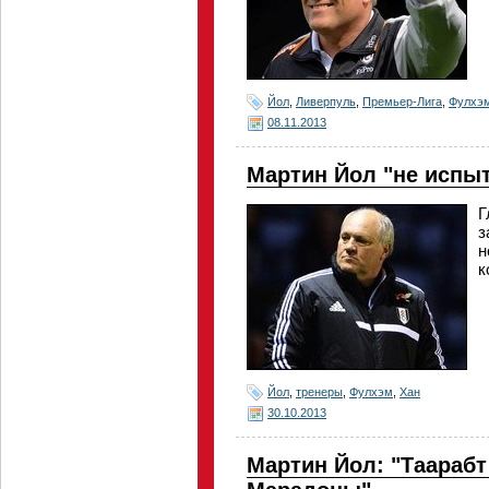
Йол
,
Ливерпуль
,
Премьер-Лига
,
Фулхэ
08.11.2013
Мартин Йол "не испы
Г
з
н
к
Йол
,
тренеры
,
Фулхэм
,
Хан
30.10.2013
Мартин Йол: "Таарабт