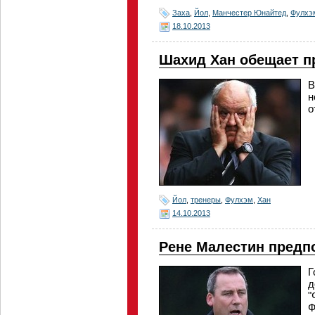
Заха
,
Йол
,
Манчестер Юнайтед
,
Фулхэ
18.10.2013
Шахид Хан обещает п
В
н
о
Йол
,
тренеры
,
Фулхэм
,
Хан
14.10.2013
Рене Малестин предп
Г
д
"
Ф