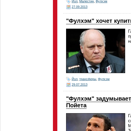
Йол
,
Малестин
,
Фулхэм
27.09.2013
"Фулхэм" хочет купи
Г
п
н
Йол
,
трансферы
,
Фулхэм
29.07.2013
"Фулхэм" задумывает
Пойета
Г
с
М
T