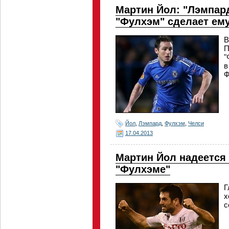
Мартин Йол: "Лэмпар
"Фулхэм" сделает ем
В
П
"
в
Ф
Йол
,
Лэмпард
,
Фулхэм
,
Челси
17.04.2013
Мартин Йол надеется 
"Фулхэме"
Г
х
с