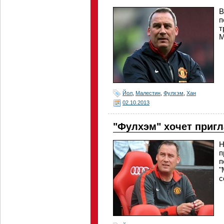
В
п
т
М
Йол
,
Малестин
,
Фулхэм
,
Хан
02.10.2013
"Фулхэм" хочет пригл
Н
п
п
"
с