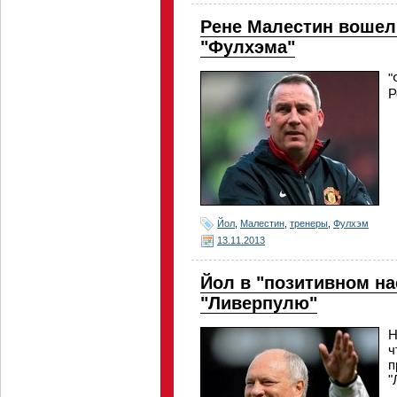
Рене Малестин вошел
"Фулхэма"
"
Р
Йол
,
Малестин
,
тренеры
,
Фулхэм
13.11.2013
Йол в "позитивном на
"Ливерпулю"
Н
ч
п
"