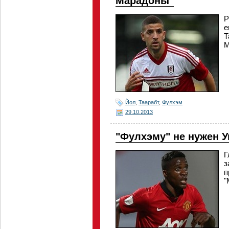
Марадоны"
Р
е
Т
М
Йол
,
Таарабт
,
Фулхэм
29.10.2013
"Фулхэму" не нужен 
Г
з
п
"