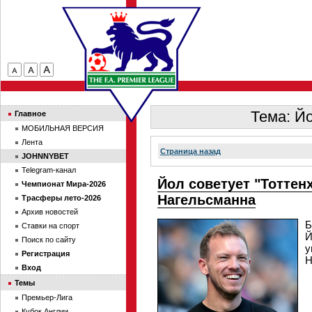
Тема: Йо
Главное
МОБИЛЬНАЯ ВЕРСИЯ
Лента
Страница назад
JOHNNYBET
Telegram-канал
Йол советует "Тоттен
Чемпионат Мира-2026
Нагельсманна
Трасферы лето-2026
Архив новостей
Б
Ставки на спорт
Й
Поиск по сайту
у
Регистрация
Н
Вход
Темы
Премьер-Лига
Кубок Англии