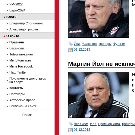
М
ЧМ-2022
Евро-2024
Блоги
Владимир Стогниенко
Александр Гришин
О сайте
Правила
Йол
,
Малестин
,
тренеры
,
Фулхэм
Вакансии
01.12.2013
Telegram-канал
Мы ВКонтакте
Мартин Йол не исклю
Мы в Facebook
Наш Twitter
Н
Приложение для ставок
в
на спорт
п
Контакты
е
Партнеры
Авторские права
Реклама на сайте
Поиск:
Вест Хэм
,
Йол
,
Премьер-Лига
,
тренеры
01.12.2013