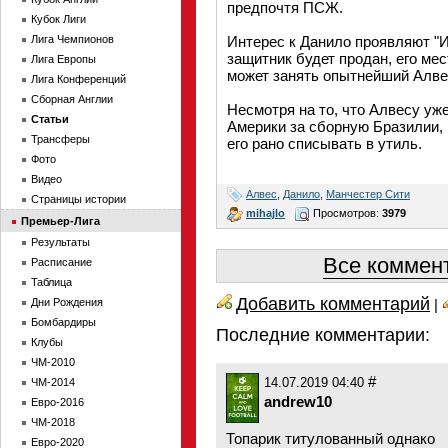
предпочтя ПСЖ.
Кубок Лиги
Лига Чемпионов
Интерес к Данило проявляют "И
защитник будет продан, его мест
Лига Европы
может занять опытнейший Алвес
Лига Конференций
Сборная Англии
Несмотря на то, что Алвесу уже
Статьи
Америки за сборную Бразилии, 
Трансферы
его рано списывать в утиль.
Фото
Видео
Алвес
,
Данило
,
Манчестер Сити
Страницы истории
mihajlo
Просмотров:
3979
Премьер-Лига
Результаты
Все коммент
Расписание
Таблица
Добавить комментарий
Дни Рождения
|
Бомбардиры
Последние комментарии:
Клубы
ЧМ-2010
#
ЧМ-2014
14.07.2019 04:40
andrew10
Евро-2016
ЧМ-2018
Топарик титулованный однако
Евро-2020