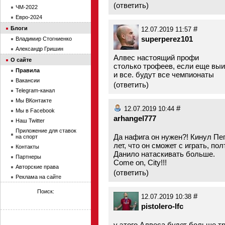
(
ответить
)
ЧМ-2022
Евро-2024
#
Блоги
12.07.2019 11:57
superperez101
Владимир Стогниенко
Александр Гришин
Алвес настоящий профи
О сайте
столько трофеев, если еще выиг
Правила
и все. будут все чемпионаты
Вакансии
(
ответить
)
Telegram-канал
Мы ВКонтакте
#
12.07.2019 10:44
Мы в Facebook
arhangel777
Наш Twitter
Приложение для ставок
Да нафига он нужен?! Кинул Пеп
на спорт
лет, что он сможет с играть, по
Контакты
Данило натаскивать больше.
Партнеры
Come on, City!!!
Авторские права
(
ответить
)
Реклама на сайте
Поиск:
#
12.07.2019 10:38
pistolero-lfc
у этого Алвеса будет больше т