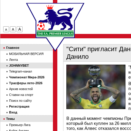
"Сити" пригласит Дан
Главное
МОБИЛЬНАЯ ВЕРСИЯ
Данило
Лента
JOHNNYBET
"
Telegram-канал
к
е
Чемпионат Мира-2026
В
Трасферы лето-2026
п
Архив новостей
о
Ставки на спорт
а
Поиск по сайту
к
Регистрация
п
Вход
В данный момент чемпионы Пре
Темы
который был куплен за 26 милл
Премьер-Лига
того, как Алвес отказался восс
Кубок Англии