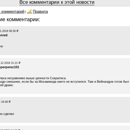
Все комментарии к этой новости
 комментарий
Правила
|
ие комментарии:
#
1.2019 08:36
onred
но
#
.12.2018 21:21
uperperez101
лаха несравнимо выше ценности Сократиса.
аздо смешнее, если бы за Мохаммеда никто не вступился. Там и Вейналдум готов был
ой драке.
#
 19:46
но сделал