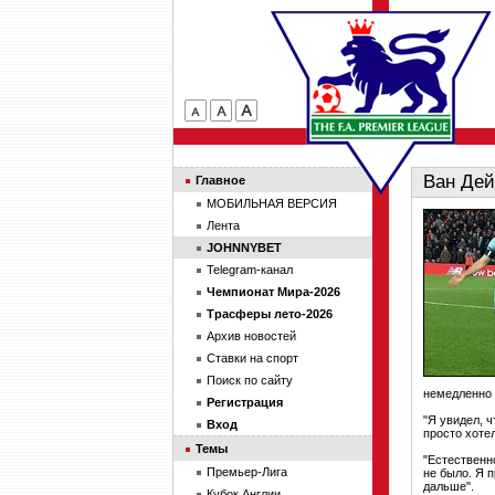
Ван Дей
Главное
МОБИЛЬНАЯ ВЕРСИЯ
Лента
JOHNNYBET
Telegram-канал
Чемпионат Мира-2026
Трасферы лето-2026
Архив новостей
Ставки на спорт
Поиск по сайту
немедленно в
Регистрация
"Я увидел, ч
Вход
просто хотел
Темы
"Естественно
Премьер-Лига
не было. Я 
дальше".
Кубок Англии