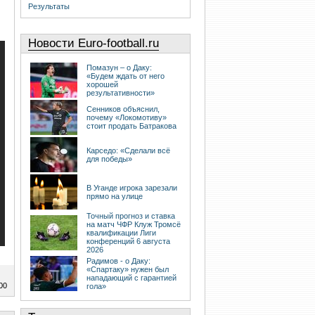
Результаты
Новости Euro-football.ru
Помазун – о Даку:
«Будем ждать от него
хорошей
результативности»
Сенников объяснил,
почему «Локомотиву»
стоит продать Батракова
Карседо: «Сделали всё
для победы»
В Уганде игрока зарезали
прямо на улице
Точный прогноз и ставка
на матч ЧФР Клуж Тромсё
квалификации Лиги
конференций 6 августа
2026
Радимов - о Даку:
«Спартаку» нужен был
нападающий с гарантией
00
гола»