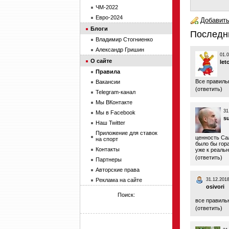
ЧМ-2022
Евро-2024
Добавить
Блоги
Последн
Владимир Стогниенко
Александр Гришин
01.0
О сайте
let
Правила
Все правиль
Вакансии
(
ответить
)
Telegram-канал
Мы ВКонтакте
31
Мы в Facebook
s
Наш Twitter
Приложение для ставок
ценность Са
на спорт
было бы гор
Контакты
уже к реальн
(
ответить
)
Партнеры
Авторские права
Реклама на сайте
31.12.2018
osivori
Поиск:
все правиль
(
ответить
)