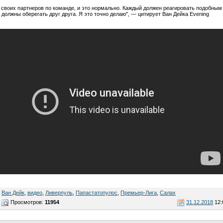
своих партнеров по команде, и это нормально. Каждый должен реагировать подобным
 должны оберегать друг друга. Я это точно делаю", — цитирует Ван Дейка Evening
,
Ван Дейк
,
видео
,
Ливерпуль
,
Папастатопулос
,
Премьер-Лига
,
Салах
Просмотров:
11954
31.12.2018
12: