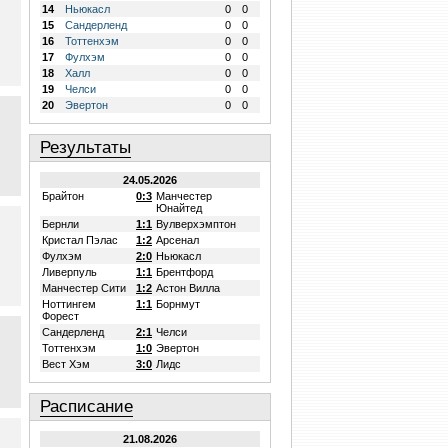
14
Ньюкасл
0
0
15
Сандерленд
0
0
16
Тоттенхэм
0
0
17
Фулхэм
0
0
18
Халл
0
0
19
Челси
0
0
20
Эвертон
0
0
Результаты
24.05.2026
Брайтон
0:3
Манчестер
Юнайтед
Бернли
1:1
Вулверхэмптон
Кристал Пэлас
1:2
Арсенал
Фулхэм
2:0
Ньюкасл
Ливерпуль
1:1
Брентфорд
Манчестер Сити
1:2
Астон Вилла
Ноттингем
1:1
Борнмут
Форест
Сандерленд
2:1
Челси
Тоттенхэм
1:0
Эвертон
Вест Хэм
3:0
Лидс
Расписание
21.08.2026