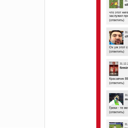
31
si
что этот ниг
заслужил пр
(
ответить
)
31
c
Ох уж этот 
(
ответить
)
31.12.
firmi
Красавчик В
(
ответить
)
31
m
Греки - те ж
(
ответить
)
31