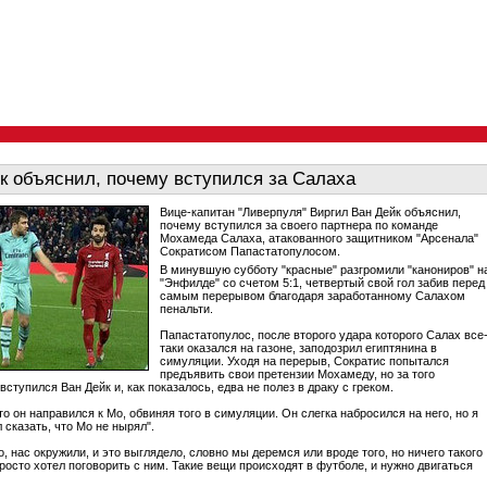
к объяснил, почему вступился за Салаха
Вице-капитан "Ливерпуля" Виргил Ван Дейк объяснил,
почему вступился за своего партнера по команде
Мохамеда Салаха, атакованного защитником "Арсенала"
Сократисом Папастатопулосом.
В минувшую субботу "красные" разгромили "канониров" н
"Энфилде" со счетом 5:1, четвертый свой гол забив перед
самым перерывом благодаря заработанному Салахом
пенальти.
Папастатопулос, после второго удара которого Салах все
таки оказался на газоне, заподозрил египтянина в
симуляции. Уходя на перерыв, Сократис попытался
предъявить свои претензии Мохамеду, но за того
ступился Ван Дейк и, как показалось, едва не полез в драку с греком.
то он направился к Мо, обвиняя того в симуляции. Он слегка набросился на него, но я
 сказать, что Мо не нырял".
, нас окружили, и это выглядело, словно мы деремся или вроде того, но ничего такого
просто хотел поговорить с ним. Такие вещи происходят в футболе, и нужно двигаться