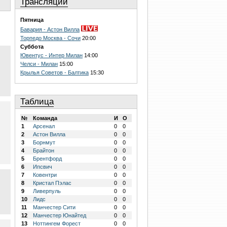
Трансляции
Пятница
Бавария - Астон Вилла
Торпедо Москва - Сочи
20:00
Суббота
Ювентус - Интер Милан
14:00
Челси - Милан
15:00
Крылья Советов - Балтика
15:30
Таблица
№
Команда
И
О
1
Арсенал
0
0
2
Астон Вилла
0
0
3
Борнмут
0
0
4
Брайтон
0
0
5
Брентфорд
0
0
6
Ипсвич
0
0
7
Ковентри
0
0
8
Кристал Пэлас
0
0
9
Ливерпуль
0
0
10
Лидс
0
0
11
Манчестер Сити
0
0
12
Манчестер Юнайтед
0
0
13
Ноттингем Форест
0
0