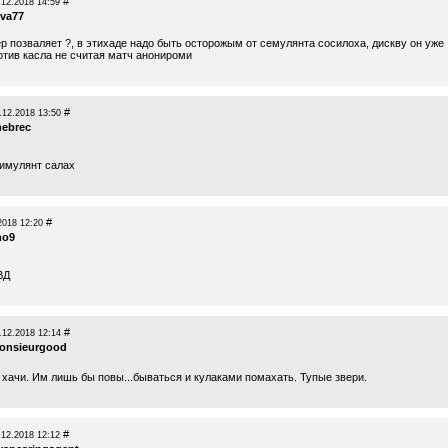
#
.12.2018 14:59
lva77
ер позваляет ?, в этихаде надо быть осторожым от семулянта сосилoха, дискву он уже
отив касла не считая матч анонироми
#
.12.2018 13:50
hebrec
симулянт салах
#
2018 12:20
no9
ВД
#
.12.2018 12:14
onsieurgood
е хачи. Им лишь бы повы...бываться и кулаками помахать. Тупые звери.
#
.12.2018 12:12