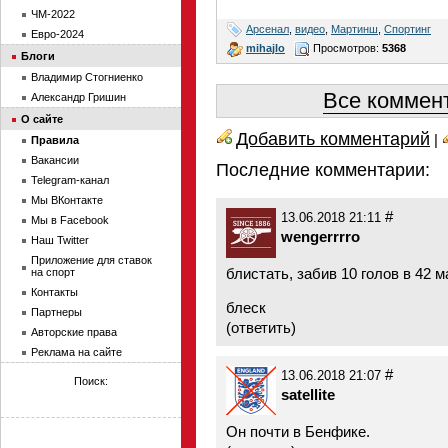
ЧМ-2022
Арсенал
,
видео
,
Мартинш
,
Спортинг
Евро-2024
mihajlo
Просмотров:
5368
Блоги
Владимир Стогниенко
Все коммент
Александр Гришин
О сайте
Добавить комментарий
|
Правила
Вакансии
Последние комментарии:
Telegram-канал
Мы ВКонтакте
#
13.06.2018 21:11
Мы в Facebook
wengerrrro
Наш Twitter
Приложение для ставок
блистать, забив 10 голов в 42 
на спорт
Контакты
блеск
Партнеры
(
ответить
)
Авторские права
Реклама на сайте
#
13.06.2018 21:07
Поиск:
satellite
Он почти в Бенфике.