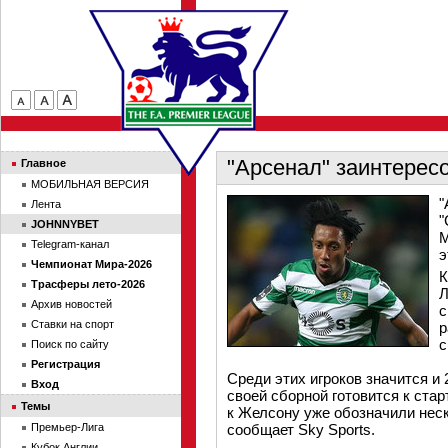
"Арсенал" заинтерес
Главное
МОБИЛЬНАЯ ВЕРСИЯ
"
Лента
"
JOHNNYBET
М
Telegram-канал
э
Чемпионат Мира-2026
К
Трасферы лето-2026
Л
Архив новостей
с
Ставки на спорт
р
с
Поиск по сайту
Регистрация
Среди этих игроков значится и
Вход
своей сборной готовится к ста
Темы
к Желсону уже обозначили неск
Премьер-Лига
сообщает Sky Sports.
Кубок Англии