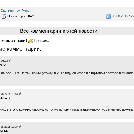
,
Саутгемптон
,
Челси
Просмотров:
6465
06.06.2015
17:
Все комментарии к этой новости
 комментарий
Правила
|
ие комментарии:
#
 03:19
av123
на все 100%. И так, на минуточку, в 2012 году он играл в стартовом составе в финале
#
.06.2015 18:54
r-b1ack
ликуэты это конечно спорно, но точно лучше луиса. ваще непонятно зачем его покупал
#
.06.2015 18:24
jik666