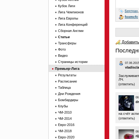
Кубок Лиги
Бертран
Лига Чемпионов
foxmcfc
Лига Европы
Лига Конференций
Сборная Англии
Статьи
Добавить
Трансферы
Фото
Последн
Видео
Страницы истории
07.06.2015
vladiscl
Премьер-Лига
Результаты
Заслуживает 
ЛЧ.
Расписание
(
ответить
)
Таблица
Дни Рождения
06
Бомбардиры
d
Клубы
ЧМ-2010
на счёт аспи
(
ответить
)
ЧМ-2014
Евро-2016
ЧМ-2018
06
ri
Евро-2020