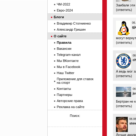
ЧМ-2022
Заибали эти 
(
ответить
)
Евро-2024
Блоги
06
Владимир Стогниенко
gj
Александр Гришин
О сайте
могут вернут
Правила
(
ответить
)
Вакансии
Telegram-канал
06
c
Мы ВКонтакте
Мы в Facebook
А ведь мог з
Наш Twitter
(
ответить
)
Приложение для ставок
на спорт
Контакты
06
j
Партнеры
Авторские права
Бертран не 
(
ответить
)
Реклама на сайте
Поиск:
06.0
ste
Лучше днолих