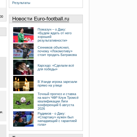
Результаты
00
Новости Euro-football.ru
Помазун – о Даку:
«Будем ждать от него
хорошей
результативности»
Сенников объяснил,
почему «Локомотиву»
стоит продать Батракова
Карседо: «Сделали всё
для победы»
В Уганде игрока зарезали
прямо на улице
Точный прогноз и ставка
на матч ЧФР Клуж Тромсё
квалификации Лиги
конференций 6 августа
2026
и.
Радимов - о Даку:
«Спартаку» нужен был
нападающий с гарантией
гола»