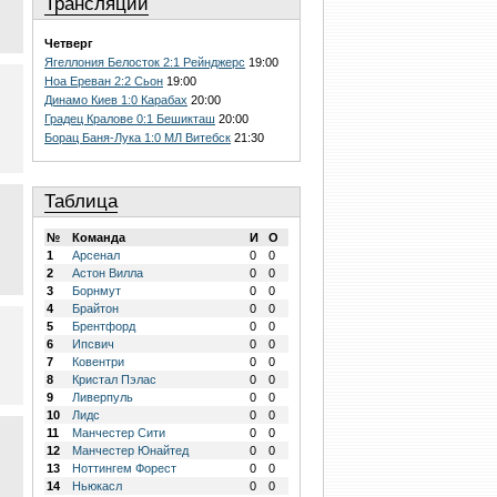
Трансляции
Четверг
Ягеллония Белосток 2:1 Рейнджерс
19:00
Ноа Ереван 2:2 Сьон
19:00
Динамо Киев 1:0 Карабах
20:00
Градец Кралове 0:1 Бешикташ
20:00
Борац Баня-Лука 1:0 МЛ Витебск
21:30
Таблица
№
Команда
И
О
1
Арсенал
0
0
2
Астон Вилла
0
0
3
Борнмут
0
0
4
Брайтон
0
0
5
Брентфорд
0
0
6
Ипсвич
0
0
7
Ковентри
0
0
8
Кристал Пэлас
0
0
9
Ливерпуль
0
0
10
Лидс
0
0
11
Манчестер Сити
0
0
12
Манчестер Юнайтед
0
0
13
Ноттингем Форест
0
0
14
Ньюкасл
0
0