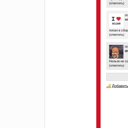
(
ответить
)
06
ni
попал в сбор
(
ответить
)
06
d
Нельзя не со
(
ответить
)
Добавить