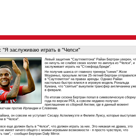
: "Я заслуживаю играть в "Челси"
Левый защитник "Саутгемптона" Райан Бертран уверен, ч
он ничуть не слабее своих коллег по амплуа из "Челси", и
заслуживает играть на "Стэмфорд Бридж".
Не получив шанса от главного тренера "синих" Жозе
Моуриньо, прошлым летом 25-летний Бертран отправился
в "Саутгемптон" на правах аренды. Однако Райан
настолько быстро влился в игровую модель Рональда
Кумана, что "святые" выкупили трансфер англичанина уж
в феврале.
По итогам сезона Бертран попал в символическую сборн
года по версии PFA, а совсем недавно получил
приглашение из сборной Англии, где в данный момент
 матчам против Ирландии и Словении.
айана, он совсем не уступает Сесару Аспиликуэте и Филипе Луису, которые выступаю
ии в "Челси".
 все еще должен быть в "Челси", что должен играть за них. Это никакая не драма, это
 не имеет ничего общего с моими игровыми возможности - я просто чувствую, что
ь там", - сообщил Бертран Daily Mirror.