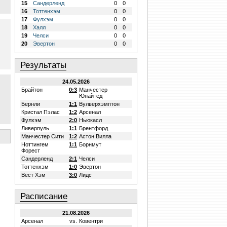
15
Сандерленд
0
0
16
Тоттенхэм
0
0
17
Фулхэм
0
0
18
Халл
0
0
19
Челси
0
0
20
Эвертон
0
0
Результаты
24.05.2026
Брайтон
0:3
Манчестер
Юнайтед
Бернли
1:1
Вулверхэмптон
Кристал Пэлас
1:2
Арсенал
Фулхэм
2:0
Ньюкасл
Ливерпуль
1:1
Брентфорд
Манчестер Сити
1:2
Астон Вилла
Ноттингем
1:1
Борнмут
Форест
Сандерленд
2:1
Челси
Тоттенхэм
1:0
Эвертон
Вест Хэм
3:0
Лидс
Расписание
21.08.2026
Арсенал
vs.
Ковентри