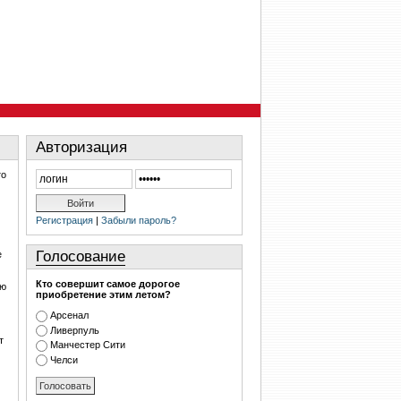
Авторизация
то
Регистрация
|
Забыли пароль?
Голосование
е
Кто совершит самое дорогое
ую
приобретение этим летом?
Арсенал
Ливерпуль
т
Манчестер Сити
Челси