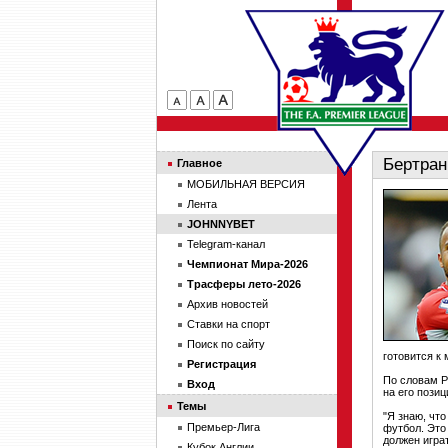
Бертран
Главное
МОБИЛЬНАЯ ВЕРСИЯ
Лента
JOHNNYBET
Telegram-канал
Чемпионат Мира-2026
Трасферы лето-2026
Архив новостей
Ставки на спорт
Поиск по сайту
готовится к
Регистрация
По словам Р
Вход
на его позиц
Темы
"Я знаю, что
Премьер-Лига
футбол. Это
должен играт
Кубок Англии