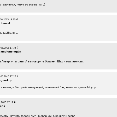
ставочники, лезут во все ветки! :(
#
.06.2015 18:20
chancel
ь за 25млн....
#
.06.2015 17:34
hampions-again
а Ливерпуп играть. А вы говорите бога нет. Шах и мат, атеисты.
#
.06.2015 17:26
urgen-kop
костолом, а быстрый, атакующий, техничный бэк, такие не нужны Моуру
#
6.2015 17:11
vens
уеты. Вот кто должен быть в сборной, а не шоу и гиббс.