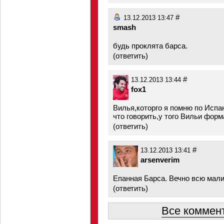
#
13.12.2013 13:47
smash
будь проклята барса.
(
ответить
)
#
13.12.2013 13:44
fox1
Вилья,которго я помню по Исп
что говорить,у того Вильи форм
(
ответить
)
#
13.12.2013 13:41
arsenverim
Епанная Барса. Вечно всю мали
(
ответить
)
Все коммент