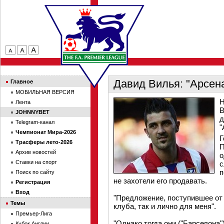
Давид Вилья: "Арсен
Главное
МОБИЛЬНАЯ ВЕРСИЯ
Н
Лента
В
JOHNNYBET
д
Telegram-канал
"
Чемпионат Мира-2026
Г
Трасферы лето-2026
П
Архив новостей
о
Ставки на спорт
с
п
Поиск по сайту
не захотели его продавать.
Регистрация
Вход
"Предложение, поступившее от 
Темы
клуба, так и лично для меня".
Премьер-Лига
"Однако тогда они ("Барселона
Кубок Англии