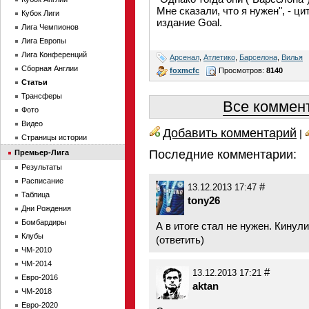
Мне сказали, что я нужен", - ц
Кубок Лиги
издание Goal.
Лига Чемпионов
Лига Европы
Лига Конференций
Арсенал
,
Атлетико
,
Барселона
,
Вилья
Сборная Англии
foxmcfc
Просмотров:
8140
Статьи
Трансферы
Все коммент
Фото
Видео
Добавить комментарий
|
Страницы истории
Последние комментарии:
Премьер-Лига
Результаты
Расписание
#
13.12.2013 17:47
Таблица
tony26
Дни Рождения
Бомбардиры
А в итоге стал не нужен. Кинули
Клубы
(
ответить
)
ЧМ-2010
ЧМ-2014
#
13.12.2013 17:21
Евро-2016
aktan
ЧМ-2018
Евро-2020