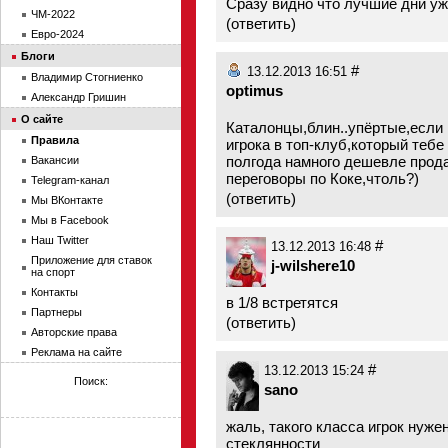
Сразу видно что лучшие дни уж
ЧМ-2022
(
ответить
)
Евро-2024
Блоги
#
13.12.2013 16:51
Владимир Стогниенко
optimus
Александр Гришин
О сайте
Каталонцы,блин..упёртые,если 
Правила
игрока в топ-клуб,который тебе
полгода намного дешевле прод
Вакансии
переговоры по Коке,чтоль?)
Telegram-канал
(
ответить
)
Мы ВКонтакте
Мы в Facebook
Наш Twitter
#
13.12.2013 16:48
Приложение для ставок
j-wilshere10
на спорт
Контакты
в 1/8 встретятся
Партнеры
(
ответить
)
Авторские права
Реклама на сайте
#
13.12.2013 15:24
Поиск:
sano
жаль, такого класса игрок нуже
стеклянности