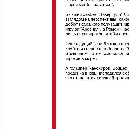
Перси мог бы остаться".
Бывший хавбек "Ливерпуля" Д
взглядом на перспективы "канон
дебют немецкого полузащитник
игру за "Арсенал", а Рэмси - н
лишь пары игроков, чтобы снова
Телеведущий Гари Линекер пре
клубов из северного Лондона: 
Эриксеном в этом сезоне. Одн
игроков в мире".
А голкипер "канониров" Войцех
поединка вновь насладился соб
это становится хорошей традиц