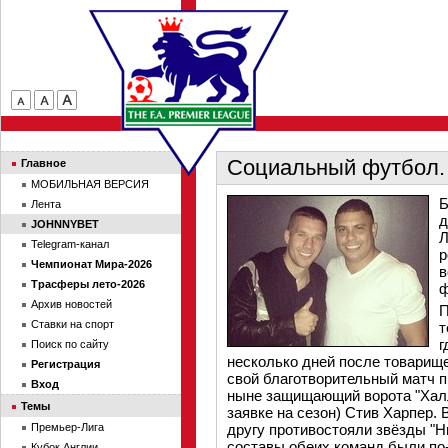
Социальный футбол.
Главное
МОБИЛЬНАЯ ВЕРСИЯ
Б
Лента
д
JOHNNYBET
Л
Telegram-канал
р
Чемпионат Мира-2026
в
Трасферы лето-2026
ф
Архив новостей
П
Ставки на спорт
т
г
Поиск по сайту
несколько дней после товарище
Регистрация
свой благотворительный матч п
Вход
ныне защищающий ворота "Халла
Темы
заявке на сезон) Стив Харпер. 
Премьер-Лига
другу противостояли звёзды "Н
составы обеих команд были п
Кубок Англии