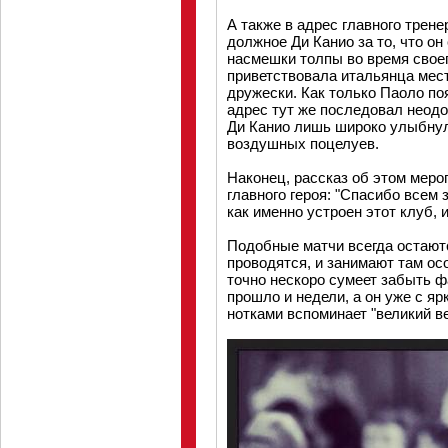
А также в адрес главного трене
должное Ди Канио за то, что он
насмешки толпы во время своег
приветствовала итальянца местн
дружески. Как только Паоло по
адрес тут же последовал неодо
Ди Канио лишь широко улыбнул
воздушных поцелуев.
Наконец, рассказ об этом мер
главного героя: "Спасибо всем
как именно устроен этот клуб, 
Подобные матчи всегда остаютс
проводятся, и занимают там ос
точно нескоро сумеет забыть фа
прошло и недели, а он уже с я
нотками вспоминает "великий ве