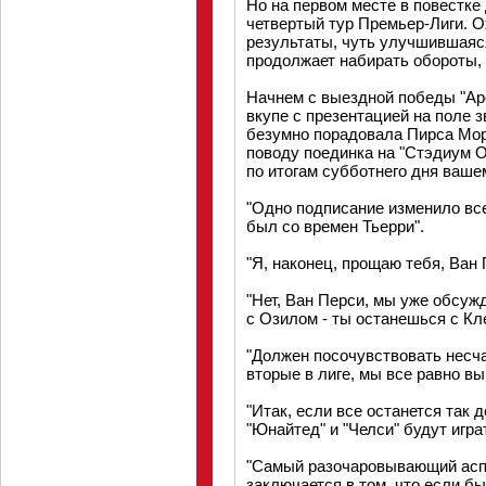
Но на первом месте в повестке
четвертый тур Премьер-Лиги.
результаты, чуть улучшившаяс
продолжает набирать обороты, ч
Начнем с выездной победы "Ар
вкупе с презентацией на поле з
безумно порадовала Пирса Мор
поводу поединка на "Стэдиум О
по итогам субботнего дня ваше
"Одно подписание изменило все
был со времен Тьерри".
"Я, наконец, прощаю тебя, Ван 
"Нет, Ван Перси, мы уже обсуж
с Озилом - ты останешься с Кл
"Должен посочувствовать несча
вторые в лиге, мы все равно вы
"Итак, если все останется так д
"Юнайтед" и "Челси" будут игра
"Самый разочаровывающий аспе
заключается в том, что если бы