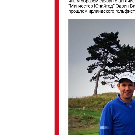
иным образом связан с англий
"Манчестер Юнайтед" Эдвин Ван
прошлом ирландского гольфист