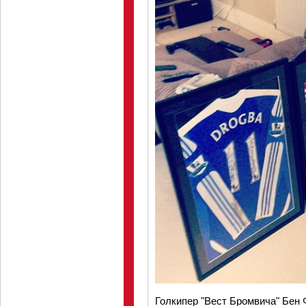
Голкипер "Вест Бромвича" Бен Ф