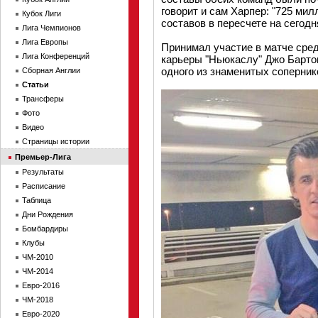
говорит и сам Харпер: "725 ми
Кубок Лиги
составов в пересчете на сегод
Лига Чемпионов
Лига Европы
Принимал участие в матче сред
Лига Конференций
карьеры "Ньюкаслу" Джо Барто
одного из знаменитых соперник
Сборная Англии
Статьи
Трансферы
Фото
Видео
Страницы истории
Премьер-Лига
Результаты
Расписание
Таблица
Дни Рождения
Бомбардиры
Клубы
ЧМ-2010
ЧМ-2014
Евро-2016
ЧМ-2018
Евро-2020