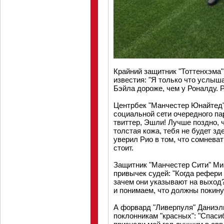
Крайний защитник "Тоттенхэма
известия: "Я только что услыш
Бэйла дороже, чем у Роналду. 
Центрбек "Манчестер Юнайтед"
социальной сети очередного па
твиттер, Эшли! Лучше поздно, ч
толстая кожа, тебя не будет зд
уверил Рио в том, что сомнева
стоит.
Защитник "Манчестер Сити" Мик
привычек судей: "Когда рефери
зачем они указывают на выход?
и понимаем, что должны покину
А форвард "Ливерпуля" Даниэл
поклонникам "красных": "Спаси