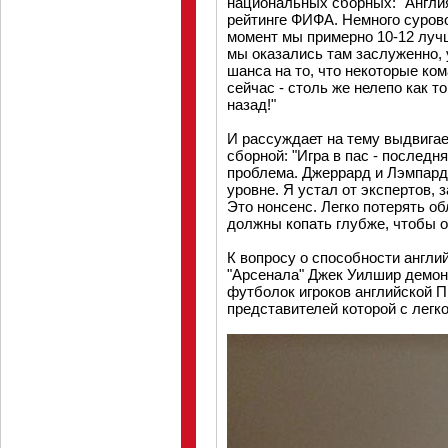
национальных сборных: "Англия
рейтинге ФИФА. Немного сурово
момент мы примерно 10-12 лучш
мы оказались там заслуженно, 
шанса на то, что некоторые ко
сейчас - столь же нелепо как т
назад!"
И рассуждает на тему выдвига
сборной: "Игра в пас - последня
проблема. Джеррард и Лэмпард 
уровне. Я устал от экспертов, 
Это нонсенс. Легко потерять о
должны копать глубже, чтобы 
К вопросу о способности англий
"Арсенала" Джек Уилшир демо
футболок игроков английской П
представителей которой с легк