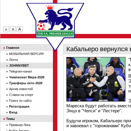
Кабальеро вернулся 
Главное
МОБИЛЬНАЯ ВЕРСИЯ
"
Лента
к
JOHNNYBET
в
Telegram-канал
В
Чемпионат Мира-2026
Э
Трасферы лето-2026
т
Архив новостей
и
Ставки на спорт
Э
Поиск по сайту
Мареска будут работать вместе
Регистрация
Энцо в "Челси" и "Лестере".
Вход
Темы
Будучи игроком, Кабальеро пров
Премьер-Лига
и завоевал с "горожанами" Кубо
Кубок Англии