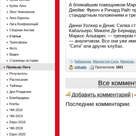
А ближайшим помощником Марес
Кубок Лиги
Джеймс Френч и Ричард Райт пр
Лига Чемпионов
стандартным положениям и трен
Лига Европы
Лига Конференций
Данни Уолкер и Денис Силва ст
Кабальеро. Микеле Де Бернарди
Сборная Англии
Маркос Альварес — тренером п
Статьи
— аналитиком. Все они уже им
Трансферы
"Сити" или других клубах.
Фото
Видео
Страницы истории
Кабальеро
,
Манчестер Сити
,
Мареска
,
mihajlo
Просмотров:
1821
Премьер-Лига
Результаты
Расписание
Все коммент
Таблица
Дни Рождения
Добавить комментарий
|
Бомбардиры
Последние комментарии:
Клубы
ЧМ-2010
ЧМ-2014
Евро-2016
ЧМ-2018
Евро-2020