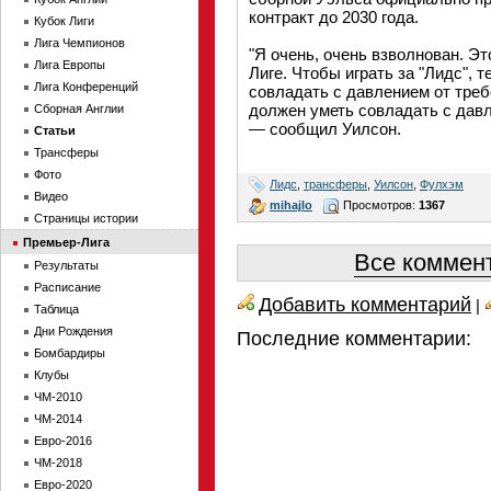
контракт до 2030 года.
Кубок Лиги
Лига Чемпионов
"Я очень, очень взволнован. Э
Лига Европы
Лиге. Чтобы играть за "Лидс", 
Лига Конференций
совладать с давлением от треб
должен уметь совладать с давл
Сборная Англии
— сообщил Уилсон.
Статьи
Трансферы
Фото
Лидс
,
трансферы
,
Уилсон
,
Фулхэм
Видео
mihajlo
Просмотров:
1367
Страницы истории
Премьер-Лига
Все коммент
Результаты
Расписание
Добавить комментарий
|
Таблица
Дни Рождения
Последние комментарии:
Бомбардиры
Клубы
ЧМ-2010
ЧМ-2014
Евро-2016
ЧМ-2018
Евро-2020