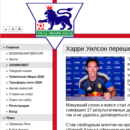
Харри Уилсон переше
Главное
МОБИЛЬНАЯ ВЕРСИЯ
"
Лента
в
JOHNNYBET
к
Telegram-канал
У
Чемпионат Мира-2026
р
Трасферы лето-2026
"
Архив новостей
"
Ставки на спорт
г
Поиск по сайту
Минувший сезон и вовсе стал 
Регистрация
совершил 17 результативных де
Вход
так и не удалось договориться 
Темы
Премьер-Лига
Став свободным агентом на про
сборной Уэльса официально при
Кубок Англии