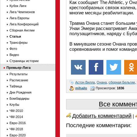
Как сообщает The Athletic, у О
Кубок Лиги
крестообразных связок колена, 
Лига Чемпионов
многие месяцы реабилитации.
Лига Европы
Травма Онана станет большим у
Лига Конференций
Унаи Эмери рассматривает Ама
Сборная Англии
полузащитников, наряду с Буб
Статьи
Трансферы
В минувшем сезоне Онана прове
соревнованиях и помог команде
Фото
Видео
Страницы истории
Премьер-Лига
Результаты
Расписание
Астон Вилла
,
Онана
,
сборная Бельгии
,
Таблица
mihajlo
Просмотров:
1836
Дни Рождения
Бомбардиры
Все коммент
Клубы
ЧМ-2010
Добавить комментарий
|
ЧМ-2014
Евро-2016
Последние комментарии:
ЧМ-2018
Евро-2020