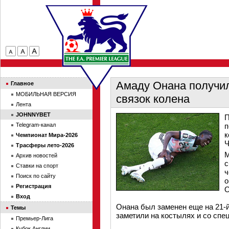
Амаду Онана получил
Главное
МОБИЛЬНАЯ ВЕРСИЯ
связок колена
Лента
JOHNNYBET
П
Telegram-канал
п
к
Чемпионат Мира-2026
Ч
Трасферы лето-2026
М
Архив новостей
с
Ставки на спорт
ч
Поиск по сайту
о
Регистрация
О
Вход
Онана был заменен еще на 21-
Темы
заметили на костылях и со спе
Премьер-Лига
Кубок Англии