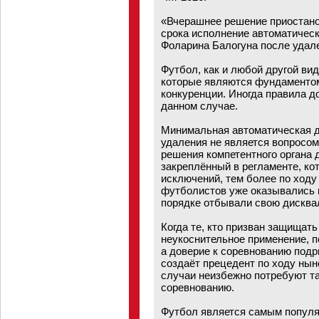
«Вчерашнее решение приостанов
срока исполнение автоматичес
Фоларина Балогуна после удале
Футбол, как и любой другой вид
которые являются фундаментом
конкуренции. Иногда правила д
данном случае.
Минимальная автоматическая д
удаления не является вопросом
решения компетентного органа д
закреплённый в регламенте, ко
исключений, тем более по ходу 
футболистов уже оказывались 
порядке отбывали свою дискв
Когда те, кто призван защищать
неукоснительное применение, п
а доверие к соревнованию подр
создаёт прецедент по ходу нын
случаи неизбежно потребуют та
соревнованию.
Футбол является самым популяр