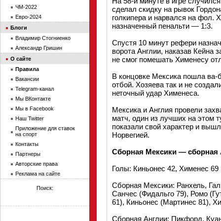
На 58-й минуте в игре случилс
ЧМ-2022
сделал скидку на рывок Гордон
голкипера и нарвался на фол. 
Евро-2024
назначенный пенальти — 1:3.
Блоги
Владимир Стогниенко
Спустя 10 минут рефери назнач
Александр Гришин
ворота Англии, наказав Кейна з
не смог помешать Хименесу отл
О сайте
Правила
В концовке Мексика пошла ва-ба
Вакансии
отбой. Хозяева так и не созда
Telegram-канал
неточный удар Хименеса.
Мы ВКонтакте
Мы в Facebook
Мексика и Англия провели зах
матч, один из лучших на этом 
Наш Twitter
показали свой характер и вышл
Приложение для ставок
Норвегией.
на спорт
Контакты
Сборная Мексики — сборная 
Партнеры
Авторские права
Голы: Киньонес 42, Хименес 69 (
Реклама на сайте
Сборная Мексики: Ранхель, Гал
Поиск:
Санчес (Фидальго 79), Ромо (Гу
61), Киньонес (Мартинес 81), Х
Сборная Англии: Пикфорд, Куанс