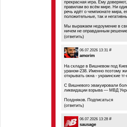
прекрасная игра. Ему доверяют,
правилам во всём мире. Ни один
речь идёт о чемпионате мира, 
положительные, так и негативн
Мы выражаем недоумение в свя
ничем не оправданным решени
(
ответить
)
#
06.07.2026 13:31
amorim
На складе в Вишневом под Кие
ураном-238. Именно поэтому жи
открывать окна - украинские тг
С Вишневого эвакуировали боле
ликвидации взрыва — МВД Ук
Поздняков. Подписаться
(
ответить
)
#
06.07.2026 13:28
sausage