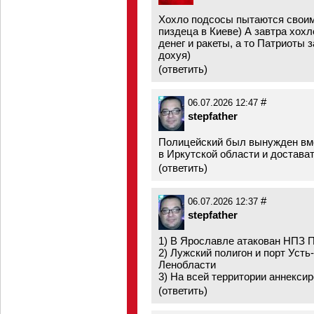
Хохло подсосы пытаются своим
пиздеца в Киеве) А завтра хох
денег и ракеты, а то Патриоты
дохуя)
(
ответить
)
#
06.07.2026 12:47
stepfather
Полицейский был вынужден вме
в Иркутской области и достава
(
ответить
)
#
06.07.2026 12:37
stepfather
1) В Ярославле атакован НП
2) Лужский полигон и порт Усть
Ленобласти
3) На всей территории аннекси
(
ответить
)