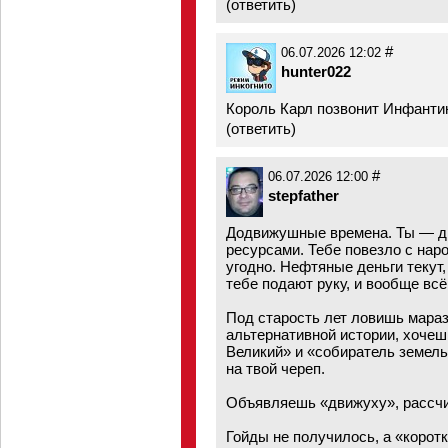
(
ответить
)
#
06.07.2026 12:02
hunter022
Король Карл позвонит Инфанти
(
ответить
)
#
06.07.2026 12:00
stepfather
Додвижушные времена. Ты — ди
ресурсами. Тебе повезло с наро
угодно. Нефтяные деньги текут
тебе подают руку, и вообще всё
Под старость лет ловишь мара
альтернативной истории, хочеш
Великий» и «собиратель земель
на твой череп.
Объявляешь «движуху», рассчит
Гойды не получилось, а «корот