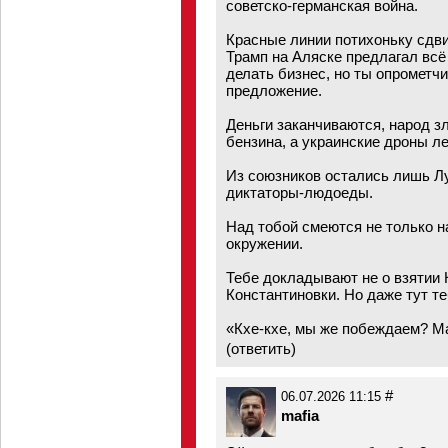
советско-германская война.
Красные линии потихоньку сдви
Трамп на Аляске предлагал всё
делать бизнес, но ты опрометч
предложение.
Деньги заканчиваются, народ з
бензина, а украинские дроны л
Из союзников остались лишь Л
диктаторы-людоеды.
Над тобой смеются не только н
окружении.
Тебе докладывают не о взятии 
Константиновки. Но даже тут т
«Кхе-кхе, мы же побеждаем? М
(
ответить
)
#
06.07.2026 11:15
mafia