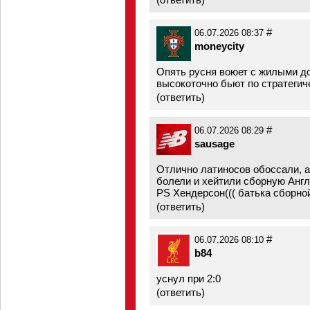
#
06.07.2026 08:37
moneycity
Опять русня воюет с жилыми до
высокоточно бьют по стратегич
(
ответить
)
#
06.07.2026 08:29
sausage
Отлично латиносов обоссали, а 
болели и хейтили сборную Англ
PS Хендерсон((( батька сборной,
(
ответить
)
#
06.07.2026 08:10
b84
уснул при 2:0
(
ответить
)