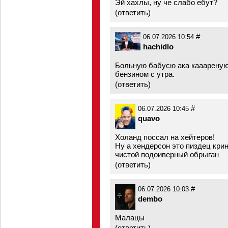
Эй хахлы, ну че слабо ебут?
(
ответить
)
#
06.07.2026 10:54
hachidlo
Больную бабусю ака кааареную
бензином с утра.
(
ответить
)
#
06.07.2026 10:45
quavo
Холанд поссал на хейтеров!
Ну а хендерсон это пиздец крин
чистой подоиверный обрыган
(
ответить
)
#
06.07.2026 10:03
dembo
Малацы
(
ответить
)