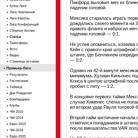
Пикфорд выловил мяч из ближн
Кубок Лиги
падении головой.
Лига Чемпионов
Мексика старалась играть перв
Лига Европы
дождались своего момента на 3
Лига Конференций
правого фланга и набросил мяч
Сборная Англии
падении головой — 0:1.
Статьи
Трансферы
Не успев опомниться, хозяева 
Кейн с правого края штрафной
Фото
штанге, где Беллингем опереди
Видео
— 0:2.
Страницы истории
Премьер-Лига
Однако на 42-й минуте мексика
Результаты
минимума. Хулиан Киньонес по
Конса в центре штрафной посл
Расписание
пробил с лету — 1:2.
Таблица
Дни Рождения
В концовке первого тайма Мекс
Бомбардиры
случае Хименес слегка не попал
Клубы
во втором удар Рауля головой
ЧМ-2010
Второй тайм англичане начали 
ЧМ-2014
отметился попаданием в штангу,
Евро-2016
после вмешательства VAR полу
ЧМ-2018
Евро-2020