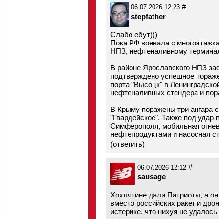
#
06.07.2026 12:23
stepfather
Слабо ебут)))
Пока РФ воевала с многоэтажк
НПЗ, нефтеналивному терминал
В районе Ярославского НПЗ за
подтверждено успешное пораже
порта "Высоцк" в Ленинградско
нефтеналивных стендера и пор
В Крыму поражены три ангара с
"Гвардейское". Также под удар
Симферополя, мобильная огнева
нефтепродуктами и насосная ст
(
ответить
)
#
06.07.2026 12:12
sausage
Хохлятине дали Патриоты, а он
вместо российских ракет и дро
истерике, что нихуя не удалось