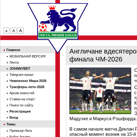
Англичане вдесятеро
Главное
МОБИЛЬНАЯ ВЕРСИЯ
финала ЧМ-2026
Лента
JOHNNYBET
С
Telegram-канал
п
ч
Чемпионат Мира-2026
О
Трасферы лето-2026
с
Архив новостей
т
Ставки на спорт
К
Поиск по сайту
п
Регистрация
Э
Вход
Мадуэке и Маркуса Рэшфорда.
Темы
В самом начале матча Деклан Р
Премьер-Лига
опасный момент возник на 15-й
Кубок Англии