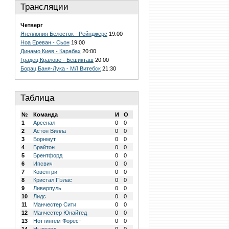
Трансляции
Четверг
Ягеллония Белосток - Рейнджерс
19:00
Ноа Ереван - Сьон
19:00
Динамо Киев - Карабах
20:00
Градец Кралове - Бешикташ
20:00
Борац Баня-Лука - МЛ Витебск
21:30
Таблица
№
Команда
И
О
1
Арсенал
0
0
2
Астон Вилла
0
0
3
Борнмут
0
0
4
Брайтон
0
0
5
Брентфорд
0
0
6
Ипсвич
0
0
7
Ковентри
0
0
8
Кристал Пэлас
0
0
9
Ливерпуль
0
0
10
Лидс
0
0
11
Манчестер Сити
0
0
12
Манчестер Юнайтед
0
0
13
Ноттингем Форест
0
0