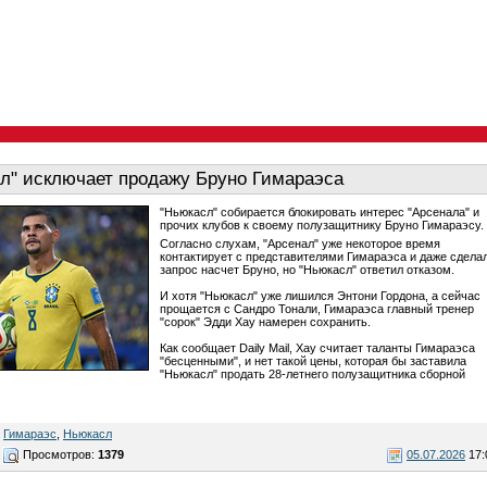
л" исключает продажу Бруно Гимараэса
"Ньюкасл" собирается блокировать интерес "Арсенала" и
прочих клубов к своему полузащитнику Бруно Гимараэсу.
Согласно слухам, "Арсенал" уже некоторое время
контактирует с представителями Гимараэса и даже сдела
запрос насчет Бруно, но "Ньюкасл" ответил отказом.
И хотя "Ньюкасл" уже лишился Энтони Гордона, а сейчас
прощается с Сандро Тонали, Гимараэса главный тренер
"сорок" Эдди Хау намерен сохранить.
Как сообщает Daily Mail, Хау считает таланты Гимараэса
"бесценными", и нет такой цены, которая бы заставила
"Ньюкасл" продать 28-летнего полузащитника сборной
,
Гимараэс
,
Ньюкасл
Просмотров:
1379
05.07.2026
17: