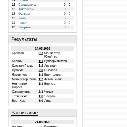
14
Ньюкасл
0
0
15
Сандерленд
0
0
16
Тоттенхэм
0
0
17
Фулхэм
0
0
18
Халл
0
0
19
Челси
0
0
20
Эвертон
0
0
Результаты
24.05.2026
Брайтон
0:3
Манчестер
Юнайтед
Бернли
1:1
Вулверхэмптон
Кристал Пэлас
1:2
Арсенал
Фулхэм
2:0
Ньюкасл
Ливерпуль
1:1
Брентфорд
Манчестер Сити
1:2
Астон Вилла
Ноттингем
1:1
Борнмут
Форест
Сандерленд
2:1
Челси
Тоттенхэм
1:0
Эвертон
Вест Хэм
3:0
Лидс
Расписание
21.08.2026
Арсенал
vs.
Ковентри