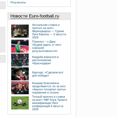
Результаты
Новости Euro-football.ru
Актуальная ставка и
прогноз на матч
Ференцварош — Гурник
Лиги Европы — 5 августа
2026
Помазун – о Даку:
«Будем ждать от него
хорошей
результативности»
Кордоба вернулся в
расположение
«Краснодара»
Карседо: «Сделали всё
для победы»
Кошмар Благоевича
продолжается: из-за кого
«Акрон» потерпел третье
поражение в сезоне
Точный прогноз и ставка
на матч ЧФР Клуж Тромсё
квалификации Лиги
конференций 6 августа
2026