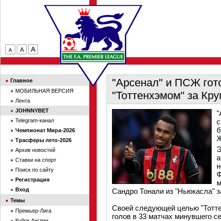
"Арсенал" и ПСЖ гот
Главное
МОБИЛЬНАЯ ВЕРСИЯ
"Тоттенхэмом" за Кру
Лента
JOHNNYBET
"
Telegram-канал
с
б
Чемпионат Мира-2026
Ж
Трасферы лето-2026
Э
Архив новостей
а
Ставки на спорт
н
Поиск по сайту
Ф
Регистрация
м
Вход
Сандро Тонали из "Ньюкасла" з
Темы
Своей следующей целью "Тотте
Премьер-Лига
голов в 33 матчах минувшего с
Кубок Англии