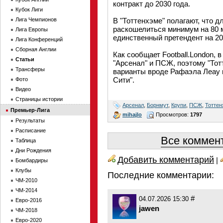
контракт до 2030 года.
Кубок Лиги
Лига Чемпионов
В "Тоттенхэме" полагают, что д
раскошелиться минимум на 80 
Лига Европы
единственный претендент на 20
Лига Конференций
Сборная Англии
Как сообщает Football.London, 
Статьи
"Арсенал" и ПСЖ, поэтому "То
Трансферы
варианты вроде Рафаэла Леау 
Сити".
Фото
Видео
Страницы истории
Арсенал
,
Борнмут
,
Крупи
,
ПСЖ
,
Тоттен
Премьер-Лига
mihajlo
Просмотров:
1797
Результаты
Расписание
Все коммент
Таблица
Дни Рождения
Добавить комментарий
|
Бомбардиры
Клубы
Последние комментарии:
ЧМ-2010
ЧМ-2014
#
04.07.2026 15:30
Евро-2016
jawen
ЧМ-2018
Евро-2020