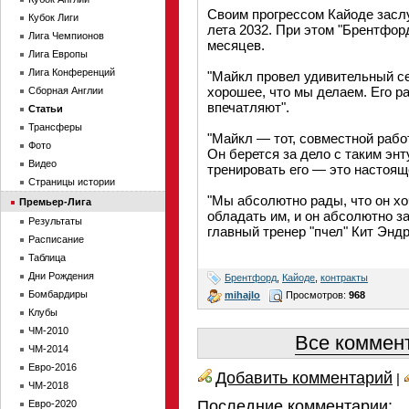
Своим прогрессом Кайоде засл
Кубок Лиги
лета 2032. При этом "Брентфор
Лига Чемпионов
месяцев.
Лига Европы
Лига Конференций
"Майкл провел удивительный се
хорошее, что мы делаем. Его р
Сборная Англии
впечатляют".
Статьи
Трансферы
"Майкл — тот, совместной раб
Фото
Он берется за дело с таким энт
Видео
тренировать его — это настоящ
Страницы истории
"Мы абсолютно рады, что он хо
Премьер-Лига
обладать им, и он абсолютно з
Результаты
главный тренер "пчел" Кит Энд
Расписание
Таблица
Дни Рождения
Брентфорд
,
Кайоде
,
контракты
Бомбардиры
mihajlo
Просмотров:
968
Клубы
ЧМ-2010
Все коммент
ЧМ-2014
Евро-2016
Добавить комментарий
|
ЧМ-2018
Последние комментарии:
Евро-2020