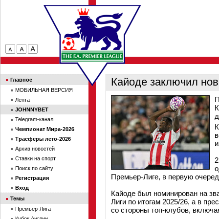
Кайоде заключил нов
Главное
МОБИЛЬНАЯ ВЕРСИЯ
П
Лента
К
JOHNNYBET
д
Telegram-канал
К
Чемпионат Мира-2026
в
Трасферы лето-2026
и
Архив новостей
Ставки на спорт
2
о
Поиск по сайту
Премьер-Лиге, в первую очере
Регистрация
Вход
Кайоде был номинирован на зв
Темы
Лиги по итогам 2025/26, а в пр
Премьер-Лига
со стороны топ-клубов, включа
Кубок Англии