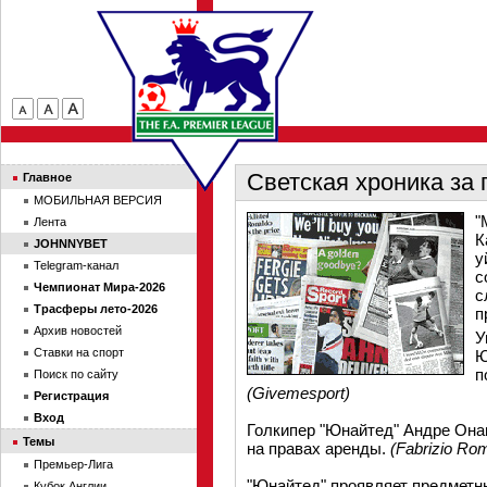
Светская хроника за 
Главное
МОБИЛЬНАЯ ВЕРСИЯ
"
Лента
К
JOHNNYBET
у
Telegram-канал
с
Чемпионат Мира-2026
с
Трасферы лето-2026
п
Архив новостей
У
Ставки на спорт
Ю
п
Поиск по сайту
(Givemesport)
Регистрация
Вход
Голкипер "Юнайтед" Андре Онан
Темы
на правах аренды.
(Fabrizio Ro
Премьер-Лига
"Юнайтед" проявляет предметн
Кубок Англии