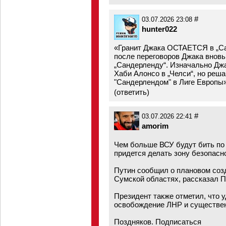
#
03.07.2026 23:08
hunter022
«Гранит Джака ОСТАЕТСЯ в „Са
после переговоров Джака внов
„Сандерленду“. Изначально Дж
Хаби Алонсо в „Челси“, но реша
"Сандерлендом" в Лиге Европы»
(
ответить
)
#
03.07.2026 22:41
amorim
Чем больше ВСУ будут бить по
придется делать зону безопасн
Путин сообщил о плановом созд
Сумской областях, рассказал 
Президент также отметил, что 
освобождение ЛНР и существен
Поздняков. Подписаться