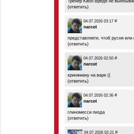
Тренер Кабо Вреде не выебывает
(
ответить
)
#
04.07.2026 03:17
narcot
представляете, чтоб русня или к
(
ответить
)
#
04.07.2026 02:50
narcot
кринжиану на варе ((
(
ответить
)
#
04.07.2026 02:36
narcot
глиномесси пизда
(
ответить
)
#
04.07.2026 02:21