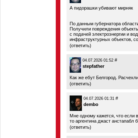
А пидорашки убивают мирняк
По данным губернатора област
Получили повреждения объект
с подачей электроэнергии и во
инфраструктурных объектов, с
(
ответить
)
#
04.07.2026 01:52
stepfather
Как же ебут Белгород. Расчехл
(
ответить
)
#
04.07.2026 01:31
dembo
Мне одному кажется, что если в
то аргентина джаст анстапабл 
(
ответить
)