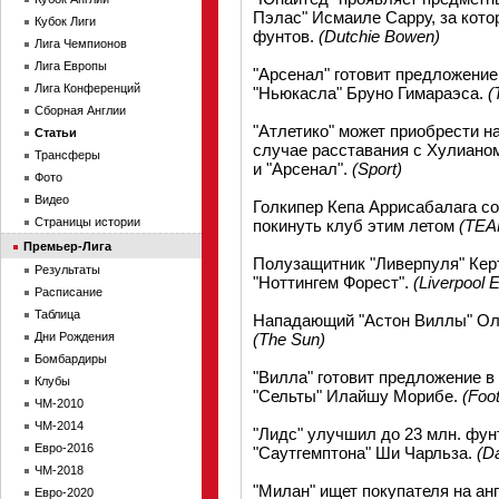
Пэлас" Исмаиле Сарру, за кото
Кубок Лиги
фунтов.
(Dutchie Bowen)
Лига Чемпионов
Лига Европы
"Арсенал" готовит предложение 
Лига Конференций
"Ньюкасла" Бруно Гимараэса.
(
Сборная Англии
"Атлетико" может приобрести 
Статьи
случае расставания с Хулианом
Трансферы
и "Арсенал".
(Sport)
Фото
Видео
Голкипер Кепа Аррисабалага с
Страницы истории
покинуть клуб этим летом
(TEA
Премьер-Лига
Полузащитник "Ливерпуля" Керт
Результаты
"Ноттингем Форест".
(Liverpool 
Расписание
Таблица
Нападающий "Астон Виллы" Олл
Дни Рождения
(The Sun)
Бомбардиры
"Вилла" готовит предложение в
Клубы
"Сельты" Илайшу Морибе.
(Foot
ЧМ-2010
ЧМ-2014
"Лидс" улучшил до 23 млн. фун
Евро-2016
"Саутгемптона" Ши Чарльза.
(Da
ЧМ-2018
"Милан" ищет покупателя на ан
Евро-2020