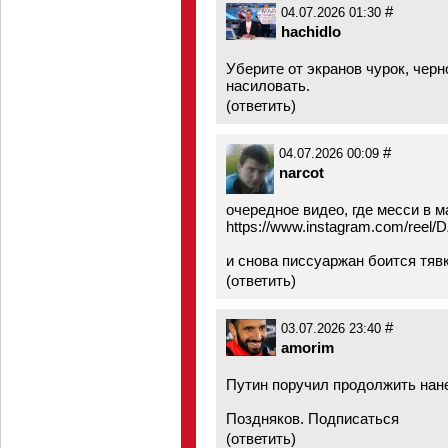
#
04.07.2026 01:30
hachidlo
Уберите от экранов чурок, чер
насиловать.
(
ответить
)
#
04.07.2026 00:09
narcot
очередное видео, где месси в м
https://www.instagram.com/reel/
и снова писсуаржан боится тявк
(
ответить
)
#
03.07.2026 23:40
amorim
Путин поручил продолжить нан
Поздняков. Подписаться
(
ответить
)