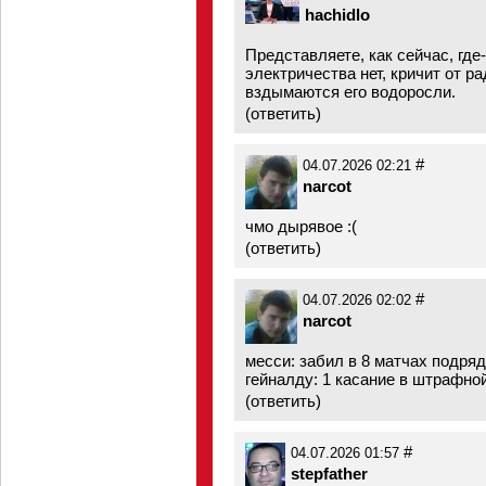
hachidlo
Представляете, как сейчас, где
электричества нет, кричит от р
вздымаются его водоросли.
(
ответить
)
#
04.07.2026 02:21
narcot
чмо дырявое :(
(
ответить
)
#
04.07.2026 02:02
narcot
месси: забил в 8 матчах подряд
гейналду: 1 касание в штрафно
(
ответить
)
#
04.07.2026 01:57
stepfather