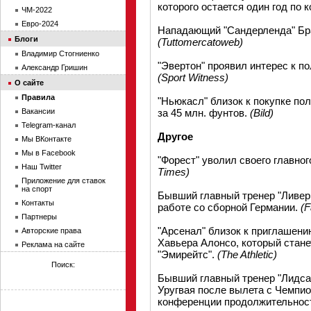
которого остается один год по к
ЧМ-2022
Евро-2024
Нападающий "Сандерленда" Бра
Блоги
(Tuttomercatoweb)
Владимир Стогниенко
"Эвертон" проявил интерес к п
Александр Гришин
(Sport Witness)
О сайте
Правила
"Ньюкасл" близок к покупке п
Вакансии
за 45 млн. фунтов.
(Bild)
Telegram-канал
Другое
Мы ВКонтакте
Мы в Facebook
"Форест" уволил своего главног
Наш Twitter
Times)
Приложение для ставок
на спорт
Бывший главный тренер "Ливер
Контакты
работе со сборной Германии.
(F
Партнеры
"Арсенал" близок к приглашени
Авторские права
Хавьера Алонсо, который стан
Реклама на сайте
"Эмирейтс".
(The Athletic)
Поиск:
Бывший главный тренер "Лидса
Уругвая после вылета с Чемпи
конференции продолжительност