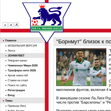
"Борнмут" близок к п
Главное
МОБИЛЬНАЯ ВЕРСИЯ
"
Лента
и
JOHNNYBET
П
Telegram-канал
н
Чемпионат Мира-2026
п
Трасферы лето-2026
з
Архив новостей
Ставки на спорт
О
У
Поиск по сайту
миллионов фунтов, включая 4 м
Регистрация
Вход
В минувшем сезоне Ла Лиги Родр
Темы
числе против "Барселоны" и "Ре
Премьер-Лига
Родригес начинал свою карьеру 
Кубок Англии