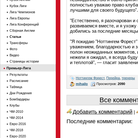
полностью уважаю право клуба
Кубок Лиги
лучшими для своего будущего".
Лига Чемпионов
Лига Европы
"Естественно, я разочарован и 
Лига Конференций
развиваемся вместе, и я ухожу 
добились за последние месяцы
Сборная Англии
Статьи
"Я покидаю "Ноттингем Форест"
Трансферы
уважением, благодарностью и 
Фото
полон неожиданных моментов, и
Видео
нежели я ожидал, я всегда буд
Страницы истории
и теплотой", — гласит заявлен
Премьер-Лига
Результаты
Ноттингем Форест
,
Перейра
,
тренеры
Расписание
mihajlo
Просмотров:
2090
Таблица
Дни Рождения
Все коммент
Бомбардиры
Клубы
Добавить комментарий
|
ЧМ-2010
ЧМ-2014
Последние комментарии:
Евро-2016
ЧМ-2018
Евро-2020