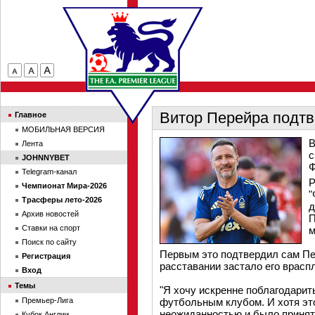
Витор Перейра подтв
Главное
МОБИЛЬНАЯ ВЕРСИЯ
В
Лента
с
JOHNNYBET
Ф
Telegram-канал
Р
Чемпионат Мира-2026
"
Трасферы лето-2026
д
Архив новостей
П
Ставки на спорт
м
Поиск по сайту
Первым это подтвердил сам Пе
Регистрация
расставании застало его врасп
Вход
Темы
"Я хочу искренне поблагодарит
Премьер-Лига
футбольным клубом. И хотя эт
неожиданностью и было принято
Кубок Англии