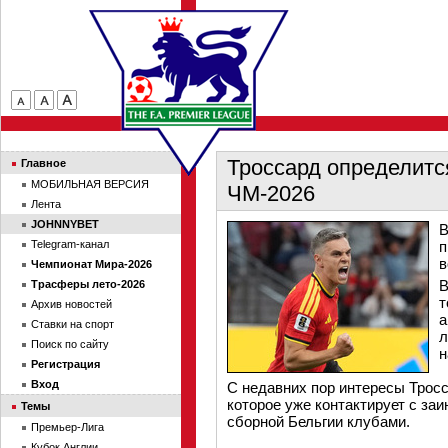
Троссард определитс
Главное
МОБИЛЬНАЯ ВЕРСИЯ
ЧМ-2026
Лента
JOHNNYBET
В
Telegram-канал
п
в
Чемпионат Мира-2026
В
Трасферы лето-2026
т
Архив новостей
а
Ставки на спорт
л
Поиск по сайту
н
Регистрация
Вход
С недавних пор интересы Трос
которое уже контактирует с за
Темы
сборной Бельгии клубами.
Премьер-Лига
Кубок Англии