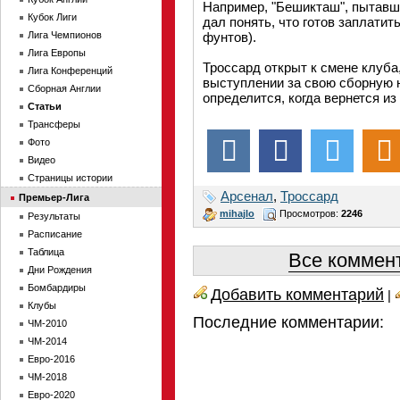
Например, "Бешикташ", пытавш
Кубок Лиги
дал понять, что готов заплатит
Лига Чемпионов
фунтов).
Лига Европы
Троссард открыт к смене клуба
Лига Конференций
выступлении за свою сборную 
Сборная Англии
определится, когда вернется из
Статьи
Трансферы
Фото
Видео
Страницы истории
Арсенал
,
Троссард
Премьер-Лига
mihajlo
Просмотров:
2246
Результаты
Расписание
Таблица
Все коммент
Дни Рождения
Бомбардиры
Добавить комментарий
|
Клубы
Последние комментарии:
ЧМ-2010
ЧМ-2014
Евро-2016
ЧМ-2018
Евро-2020