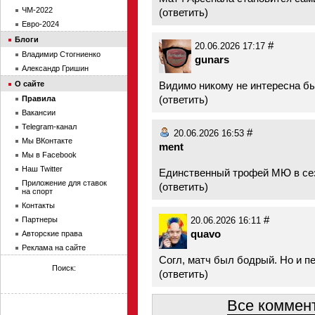
ЧМ-2022
(
ответить
)
Евро-2024
Блоги
#
20.06.2026 17:17
Владимир Стогниенко
gunars
Александр Гришин
О сайте
Видимо никому не интересна был
(
ответить
)
Правила
Вакансии
Telegram-канал
#
20.06.2026 16:53
Мы ВКонтакте
ment
Мы в Facebook
Наш Twitter
Единственный трофей МЮ в се
Приложение для ставок
(
ответить
)
на спорт
Контакты
#
Партнеры
20.06.2026 16:11
quavo
Авторские права
Реклама на сайте
Согл, матч был бодрый. Но и п
Поиск:
(
ответить
)
Все коммент