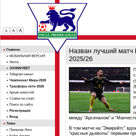
Назван лучший матч 
Главное
МОБИЛЬНАЯ ВЕРСИЯ
2025/26
Лента
JOHNNYBET
П
Telegram-канал
с
Чемпионат Мира-2026
П
Л
Трасферы лето-2026
з
Архив новостей
п
Ставки на спорт
Поиск по сайту
И
Регистрация
г
Вход
между "Арсеналом" и "Манчесте
Темы
В том матче на "Эмирейтс" вд
Премьер-Лига
"красные дьяволы" первыми про
Кубок Англии