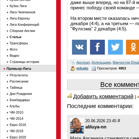
даже выше вперед, но на 87-й 
Кубок Лиги
принес победу своей команде —
Лига Чемпионов
На втором месте оказалась нич
Лига Европы
декабря (4:4), а на третьем — 
Лига Конференций
"Фулхэма" 2 декабря (4:5).
Сборная Англии
Статьи
Трансферы
Фото
Видео
Страницы истории
Арсенал
,
болельщики
,
Манчестер Юна
mihajlo
Просмотров:
4953
Премьер-Лига
Результаты
Расписание
Все коммент
Таблица
Дни Рождения
Добавить комментарий
|
Бомбардиры
Последние комментарии:
Клубы
ЧМ-2010
ЧМ-2014
#
20.06.2026 23:45
Евро-2016
aliluya-nn
ЧМ-2018
Евро-2020
Матч Арсенала становится сам