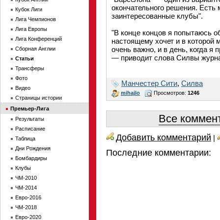
окончательного решения. Есть 
Кубок Лиги
заинтересованные клубы".
Лига Чемпионов
Лига Европы
"В конце концов я попытаюсь об
Лига Конференций
настоящему хочет и в которой 
очень важно, и в день, когда я 
Сборная Англии
— приводит слова Силвы журн
Статьи
Трансферы
Фото
Манчестер Сити
,
Силва
Видео
mihajlo
Просмотров:
1246
Страницы истории
Премьер-Лига
Все коммент
Результаты
Расписание
Добавить комментарий
|
Таблица
Дни Рождения
Последние комментарии:
Бомбардиры
Клубы
ЧМ-2010
ЧМ-2014
Евро-2016
ЧМ-2018
Евро-2020