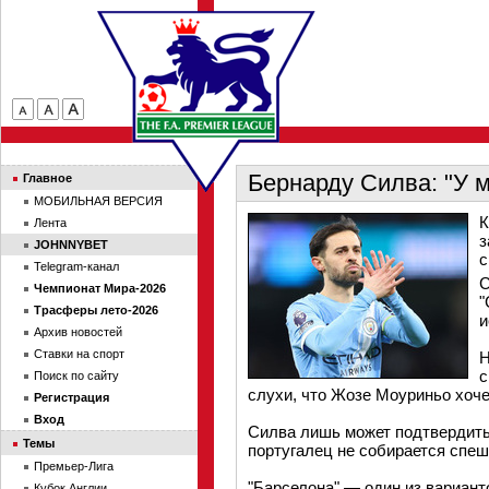
Бернарду Силва: "У м
Главное
МОБИЛЬНАЯ ВЕРСИЯ
К
Лента
з
JOHNNYBET
с
Telegram-канал
С
Чемпионат Мира-2026
"
Трасферы лето-2026
и
Архив новостей
Ставки на спорт
Н
с
Поиск по сайту
слухи, что Жозе Моуриньо хоче
Регистрация
Вход
Силва лишь может подтвердить 
Темы
португалец не собирается спеш
Премьер-Лига
"Барселона" — один из варианто
Кубок Англии