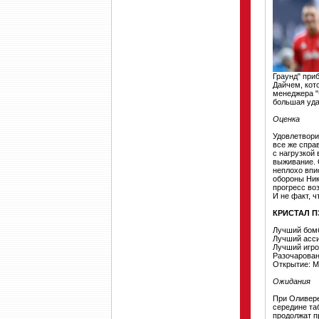
Граунд" при
Дайчем, кото
менеджера "
большая уда
Оценка
Удовлетвори
все же спра
с нагрузкой
выживание. 
неплохо впи
обороны Ник
прогресс во
И не факт, ч
КРИСТАЛ 
Лучший бом
Лучший асси
Лучший игро
Разочарован
Открытие: М
Ожидания
При Оливере
середине та
продолжат п