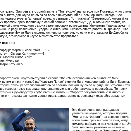
рительно. Заигрывать с зоной вылета "Тоттенхэм" начал еще при Постекоглу, но стол
оза вылета для клуба не была за время выступлений в Премьер-Лиге никогда. Все
последнем туре, и "шпорам" повезло сыграть с "отпускным" "Эвертоном", который не
ых проблем пребывавшему в легкой панике "Тоттенхэму". Да, было много травм, но
ичиной столь ужасного сезона стали промахи руководства. Увольнять Франка может и
точно не ради назначения Тудора не имевшего никакого опыта работы в Премьер-Лиге.
директор Йохан Ланге отделался легким испугом, но если его ставка на Де Дзерби не
олгую, его карьера в клубе может быстро прерваться.
М ФОРЕСТ
ардир: Морган Гиббс-Уайт — 15
стент: Омари Хатчинсон — 6
к: Морган Гиббс-Уайт
ие: Мурильо
Омари Хатчинсон
Форест" очень круто выступил в сезоне 2025/26, остановившись в шаге от Лиги
и путем интриг и жалоб на "Кристал Пэлас" сменив Лигу Конференций на Лигу Европы.
вторить такой успех "лесникам" было сложно, поскольку было ощущение, что они и так
ше головы, плюс команда получала новую для себя нагрузку в еврокубках. По части
етензий к руководству клуба быть не могло — "Форест" покупал активно и много, с
того, что команде нужно увеличивать вариативность состава и скамейку запасных.
Это было очень несправедливо —
уволить менеджера, который поднял
"Ноттингем Форест" так высоко, после
всего лишь трех матчей сезона, когда
команда набрала в них четыре очка. Э
было не очень разумно — на место
прагматичного Нуну Эшпириту Санту