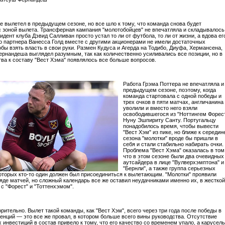
не вылетел в предыдущем сезоне, но все шло к тому, что команда снова будет
с зоной вылета. Трансферная кампания "молотобойцев" не впечатляла и складывалось
зидент клуба Дэвид Салливан просто устал то ли от футбола, то ли от жизни, а вдова ег
о партнера Ванесса Голд вместе с другими акционерами не имели достаточных
обы взять власть в свои руки. Размен Кудуса и Агерда на Тодибо, Диуфа, Хермансена,
ернандеша выглядел разумным, так как количественно усиливались все позиции, но в
тва к составу "Вест Хэма" появлялось все больше вопросов.
Работа Грэма Поттера не впечатляла и
предыдущем сезоне, поэтому, когда
команда стартовала с одной победы и
трех очков в пяти матчах, англичанина
уволили и вместо него взяли
освободившегося из "Ноттингем Форес
Нуну Эшпириту Санту. Португальцу
понадобилось время, чтобы вывести
"Вест Хэм" из пике, но ближе к середин
сезона "молотки" вроде бы пришли в
себя и стали стабильно набирать очки.
Проблема "Вест Хэма" оказалась в том
что в этом сезоне были два очевидных
аутсайдера в лице "Вулверхэмптона" и
"Бернли", а также группа серьезных
которых кто-то один должен был присоединиться к вылетающим. "Молотки" проявили
ряде матчей, но сложный календарь все же оставил неудачниками именно их, в жесткой
 с "Форест" и "Тоттенхэмом".
рительно. Вылет такой команды, как "Вест Хэм", всего через три года после победы в
енций — это все же провал, в котором больше всего вины руководства. Отсутствие
 инвестиций в состав привело к тому, что его качество со временем упало, а карусель