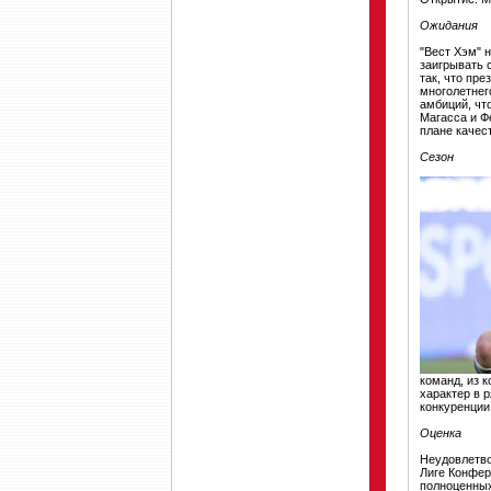
Ожидания
"Вест Хэм" 
заигрывать 
так, что пре
многолетнег
амбиций, чт
Магасса и Ф
плане качес
Сезон
команд, из 
характер в 
конкуренции
Оценка
Неудовлетво
Лиге Конфер
полноценных