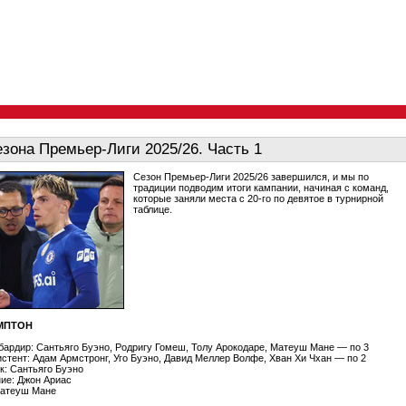
езона Премьер-Лиги 2025/26. Часть 1
Сезон Премьер-Лиги 2025/26 завершился, и мы по
традиции подводим итоги кампании, начиная с команд,
которые заняли места с 20-го по девятое в турнирной
таблице.
МПТОН
ардир: Сантьяго Буэно, Родригу Гомеш, Толу Арокодаре, Матеуш Мане — по 3
стент: Адам Армстронг, Уго Буэно, Давид Меллер Волфе, Хван Хи Чхан — по 2
к: Сантьяго Буэно
ие: Джон Ариас
Матеуш Мане