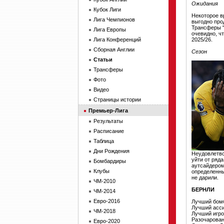
Ожидания
Кубок Лиги
Некоторое в
Лига Чемпионов
выгодно про
Трансферы "
Лига Европы
очевидно, ч
Лига Конференций
2025/26.
Сборная Англии
Сезон
Статьи
Трансферы
Фото
Видео
Страницы истории
Премьер-Лига
Результаты
Расписание
Таблица
Дни Рождения
Неудовлетво
уйти от ряд
Бомбардиры
аутсайдером
Клубы
определенны
не дарили.
ЧМ-2010
БЕРНЛИ
ЧМ-2014
Евро-2016
Лучший бом
Лучший асси
ЧМ-2018
Лучший игро
Разочарован
Евро-2020