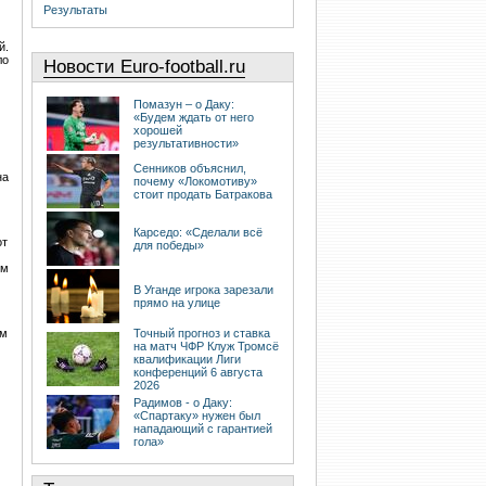
Результаты
й.
ло
Новости Euro-football.ru
Помазун – о Даку:
«Будем ждать от него
хорошей
результативности»
Сенников объяснил,
на
почему «Локомотиву»
стоит продать Батракова
Карседо: «Сделали всё
от
для победы»
ым
В Уганде игрока зарезали
прямо на улице
им
Точный прогноз и ставка
на матч ЧФР Клуж Тромсё
квалификации Лиги
конференций 6 августа
2026
Радимов - о Даку:
«Спартаку» нужен был
нападающий с гарантией
гола»