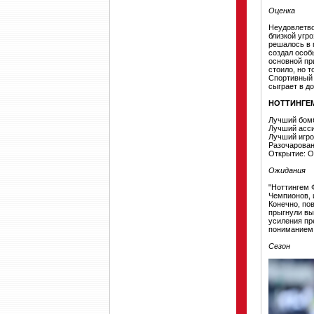
Оценка
Неудовлетво
близкой угр
решалось в 
создал особ
основной пр
стоило, но 
Спортивный 
сыграет в д
НОТТИНГЕ
Лучший бомб
Лучший асси
Лучший игро
Разочарован
Открытие: 
Ожидания
"Ноттингем 
Чемпионов, 
Конечно, по
прыгнули вы
усиления пр
пониманием 
Сезон