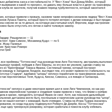
лько добавляла хаоса и нестабильности. У "Вест Хэма" был Дэвид Мойес, который
л выживание и какой-то прогресс, но давать ему больше власти и денег на трансферы
и клуба не захотели, получив взамен период турбулентности, который закончился
чин, которые привели к провалу, назовем также непрофессионализм лидера "Вест Хэма
онов Лукаса Пакеты, который просто потерял интерес к делам команды и был продан
она совсем не за те деньги, на которые рассчитывал клуб. Впрочем, видя настроение
можно было отпустить его летом и найти толковую замену.
М
бардир: Ришарлисон — 11
стент: Хави Симонс, Мохаммед Кудус — по 5
к: Жоау Палинья
ие: Кристиан Ромеро
рчи Грей
 все проблемы "Тоттенхэма" под руководством Анге Постекоглу, австралиец выполнил
выиграл трофей, победив в Лиге Европы, но его все же уволили, сделав ставку на
го из "Брентфорда" Томаса Франка. Системный тренер, который построил
ю команду в Западном Лондоне, выглядел тем, кто может привнести стабильность на
Хотспур Стэдиум", вдобавок "шпоры" неплохо поработали на трансферном рынке,
став перспективных Теля, Кудуса, Кински, Симонса, а в январе и Галлахера.
ттенхэм" неплохо и даже некоторое время шел в зоне Лиги Чемпионов, но как раз
главном европейском турнире и эпидемия травм привели к тому, что ближе к ноябрю
дила в кризис, преодолеть который Франк не смог. Хотя, как показали дальнейшие
ольнение датчанина могло быть поспешным и паническим шагом руководства "шпор",
 он не нашел контакт с командой, было очевидно. Ставка на Игора Тудора оказалась
ровалом, но когда под руку подвернулся Роберто Де Дзерби, боссы "Тоттенхэма"
 еще одну тренерскую рокировку, которая сработала и помогла клубу избежать