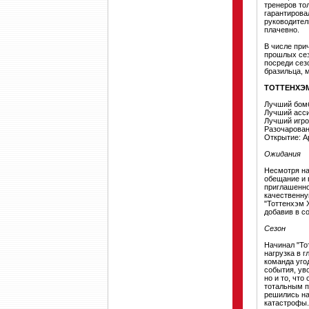
тренеров то
гарантирова
руководител
плачевно.
В числе при
прошлых сез
посреди сез
бразильца, 
ТОТТЕНХЭ
Лучший бом
Лучший асси
Лучший игро
Разочарован
Открытие: А
Ожидания
Несмотря на
обещание и 
приглашенно
качественну
"Тоттенхэм 
добавив в со
Сезон
Начинал "То
нагрузка в 
команда уго
события, ув
но и то, что
тотальным п
решились на
катастрофы.