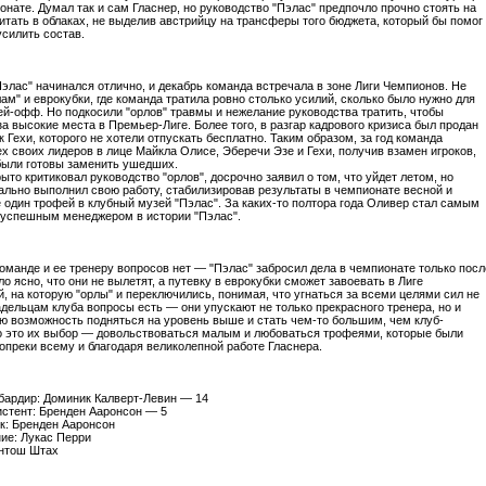
ионате. Думал так и сам Гласнер, но руководство "Пэлас" предпочло прочно стоять на
витать в облаках, не выделив австрийцу на трансферы того бюджета, который бы помог
усилить состав.
Пэлас" начинался отлично, и декабрь команда встречала в зоне Лиги Чемпионов. Не
ам" и еврокубки, где команда тратила ровно столько усилий, сколько было нужно для
ей-офф. Но подкосили "орлов" травмы и нежелание руководства тратить, чтобы
за высокие места в Премьер-Лиге. Более того, в разгар кадрового кризиса был продан
 Гехи, которого не хотели отпускать бесплатно. Таким образом, за год команда
ех своих лидеров в лице Майкла Олисе, Эберечи Эзе и Гехи, получив взамен игроков,
были готовы заменить ушедших.
ыто критиковал руководство "орлов", досрочно заявил о том, что уйдет летом, но
льно выполнил свою работу, стабилизировав результаты в чемпионате весной и
 один трофей в клубный музей "Пэлас". За каких-то полтора года Оливер стал самым
успешным менеджером в истории "Пэлас".
команде и ее тренеру вопросов нет — "Пэлас" забросил дела в чемпионате только посл
ало ясно, что они не вылетят, а путевку в еврокубки сможет завоевать в Лиге
, на которую "орлы" и переключились, понимая, что угнаться за всеми целями сил не
ладельцам клуба вопросы есть — они упускают не только прекрасного тренера, но и
ю возможность подняться на уровень выше и стать чем-то большим, чем клуб-
о это их выбор — довольствоваться малым и любоваться трофеями, которые были
опреки всему и благодаря великолепной работе Гласнера.
ардир: Доминик Калверт-Левин — 14
стент: Бренден Ааронсон — 5
к: Бренден Ааронсон
ие: Лукас Перри
Антош Штах