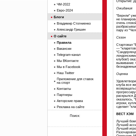
Открытие: Д
ЧМ-2022
Ожидания
Евро-2024
"Бернли" уж
Блоги
не планиров
очень споко
Владимир Стогниенко
разбрасывал
Александр Гришин
пару из "Че
О сайте
Сезон
Правила
Стартовал "
— "кларетов
Вакансии
"Сандерленд
Telegram-канал
лондонскими
клубов!) ок
Мы ВКонтакте
выживание. 
безнадежны
Мы в Facebook
Наш Twitter
Оценка
Приложение для ставок
Удовлетвори
на спорт
клуба все ж
возвращатьс
Контакты
прогрессиру
Партнеры
раскрылся Д
оказалось, 
Авторские права
игроки, куп
сделает "кл
Реклама на сайте
ВЕСТ ХЭМ
Поиск:
Лучший бомб
Лучший асси
Лучший игро
Разочарован
Открытие: 