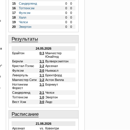
15
Сандерленд
0
0
16
Тоттенхэм
0
0
17
Фулхэм
0
0
18
Халл
0
0
о
19
Челси
0
0
20
Эвертон
0
0
Результаты
 в
24.05.2026
Брайтон
0:3
Манчестер
Юнайтед
Бернли
1:1
Вулверхэмптон
т"
Кристал Пэлас
1:2
Арсенал
Фулхэм
2:0
Ньюкасл
Ливерпуль
1:1
Брентфорд
е
Манчестер Сити
1:2
Астон Вилла
Ноттингем
1:1
Борнмут
,
Форест
Сандерленд
2:1
Челси
Тоттенхэм
1:0
Эвертон
Вест Хэм
3:0
Лидс
Расписание
21.08.2026
Арсенал
vs.
Ковентри