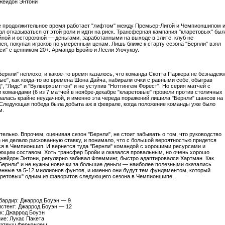
жейдон Энтони
е продолжительное время работает "лифтом" между Премьер-Лигой и Чемпионшипом 
ал отказываться от этой роли и идти на риск. Трансферная кампания "кларетовых" был
йной и осторожной — деньгами, заработанными на выходе в элите, клуб не
ся, покупая игроков по умеренным ценам. Лишь ближе к старту сезона "Бернли" взял
лси" с ценником 20+: Армандо Бройю и Лесли Угочукву.
Бернли" неплохо, и какое-то время казалось, что команда Скотта Паркера не безнадеж
ые", как когда-то во времена Шона Дайча, набирали очки с равными себе, обыграв
", "Лидс" и "Вулверхэмптон" и не уступив "Ноттингем Форест". Но серия матчей с
 командами (6 из 7 матчей в ноябре-декабре "кларетовые" провели против столичных
азалась крайне неудачной, и именно эта череда поражений лишила "Бернли" шансов на
Следующая победа была добыта аж в феврале, когда положение команды уже было
м.
тельно. Впрочем, оценивая сезон "Бернли", не стоит забывать о том, что руководство
е не делало рискованную ставку, и понимало, что с большой вероятностью придется
я в Чемпионшип. И вернется туда "Бернли" командой с хорошими ресурсами и
ющим составом. Хоть трансфер Бройи и оказался провальным, но очень хорошо
жейдон Энтони, регулярно забивал Флемминг, быстро адаптировался Хартман. Как
"Бернли" и не нужны новички за большие деньги — наиболее полезными оказались
ленные за 5-12 миллионов фунтов, и именно они будут тем фундаментом, который
аретовых" одним из фаворитов следующего сезона в Чемпионшипе.
ардир: Джаррод Боуэн — 9
стент: Джаррод Боуэн — 12
к: Джаррод Боуэн
ие: Лукас Пакета
Матеуш Фернандеш