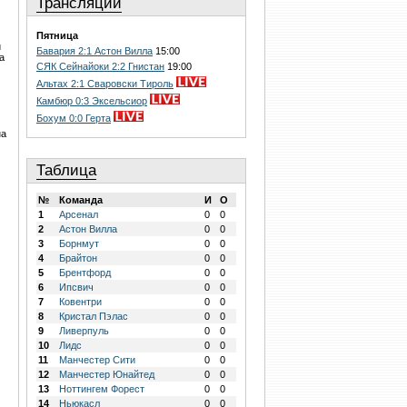
Трансляции
Пятница
и
Бавария 2:1 Астон Вилла
15:00
а
СЯК Сейнайоки 2:2 Гнистан
19:00
Альтах 2:1 Сваровски Тироль
Камбюр 0:3 Эксельсиор
Бохум 0:0 Герта
на
Таблица
№
Команда
И
О
1
Арсенал
0
0
2
Астон Вилла
0
0
3
Борнмут
0
0
4
Брайтон
0
0
5
Брентфорд
0
0
6
Ипсвич
0
0
7
Ковентри
0
0
8
Кристал Пэлас
0
0
9
Ливерпуль
0
0
10
Лидс
0
0
11
Манчестер Сити
0
0
12
Манчестер Юнайтед
0
0
13
Ноттингем Форест
0
0
14
Ньюкасл
0
0