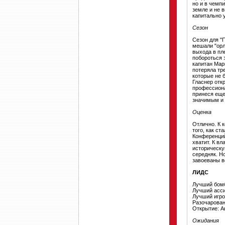
но и в чемп
земле и не 
капитально 
Сезон
Сезон для "
мешали "орл
выхода в пл
побороться 
капитан Марк
потеряла тр
которые не 
Гласнер откр
профессиона
принеся еще
значимым и 
Оценка
Отлично. К 
того, как ст
Конференций
хватит. К в
историческу
середняк. Н
завоеваны в
ЛИДС
Лучший бомб
Лучший асси
Лучший игро
Разочарован
Открытие: 
Ожидания