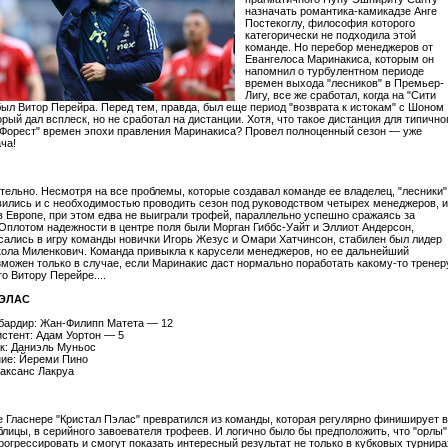
назначать романтика-камикадзе Анге
Постекоглу, философия которого
категорически не подходила этой
команде. Но перебор менеджеров от
Евангелоса Маринакиса, которым он
напомнил о турбулентном периоде
времен выхода "лесников" в Премьер-
Лигу, все же сработал, когда на "Сити
был Витор Перейра. Перед тем, правда, был еще период "возврата к истокам" с Шоном
рый дал всплеск, но не сработал на дистанции. Хотя, что такое дистанция для типично
Форест" времен эпохи правления Маринакиса? Провел полноценный сезон — уже
ча!
тельно. Несмотря на все проблемы, которые создавал команде ее владелец, "лесники"
вились и с необходимостью проводить сезон под руководством четырех менеджеров, и
 в Европе, при этом едва не выиграли трофей, параллельно успешно сражаясь за
Оплотом надежности в центре поля были Морган Гиббс-Уайт и Эллиот Андерсон,
сались в игру команды новички Игорь Жезус и Омари Хатчинсон, стабилен был лидер
ола Миленкович. Команда привыкла к карусели менеджеров, но ее дальнейший
зможен только в случае, если Маринакис даст нормально поработать какому-то тренер
то Витору Перейре....
ПЭЛАС
бардир: Жан-Филипп Матета — 12
стент: Адам Уортон — 5
к: Даниэль Муньос
ие: Йереми Пино
аксанс Лакруа
 Гласнере "Кристал Пэлас" превратился из команды, которая регулярно финиширует в
блицы, в серийного завоевателя трофеев. И логично было бы предположить, что "орлы"
рогрессировать и смогут показать интересный результат не только в кубковых турнира