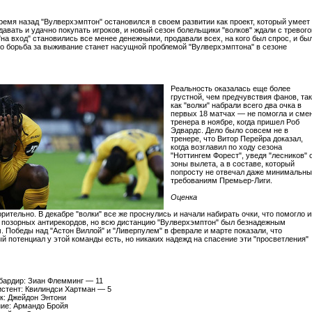
ремя назад "Вулверхэмптон" остановился в своем развитии как проект, который умеет
давать и удачно покупать игроков, и новый сезон болельщики "волков" ждали с тревого
на вход" становились все менее денежными, продавали всех, на кого был спрос, и бы
то борьба за выживание станет насущной проблемой "Вулверхэмптона" в сезоне
Реальность оказалась еще более
грустной, чем предчувствия фанов, так
как "волки" набрали всего два очка в
первых 18 матчах — не помогла и сме
тренера в ноябре, когда пришел Роб
Эдвардс. Дело было совсем не в
тренере, что Витор Перейра доказал,
когда возглавил по ходу сезона
"Ноттингем Форест", уведя "лесников" 
зоны вылета, а в составе, который
попросту не отвечал даже минимальн
требованиям Премьер-Лиги.
Оценка
рительно. В декабре "волки" все же проснулись и начали набирать очки, что помогло 
а позорных антирекордов, но всю дистанцию "Вулверхэмптон" был безнадежным
. Победы над "Астон Виллой" и "Ливерпулем" в феврале и марте показали, что
й потенциал у этой команды есть, но никаких надежд на спасение эти "просветления"
бардир: Зиан Флемминг — 11
стент: Квилиндси Хартман — 5
к: Джейдон Энтони
ие: Армандо Бройя