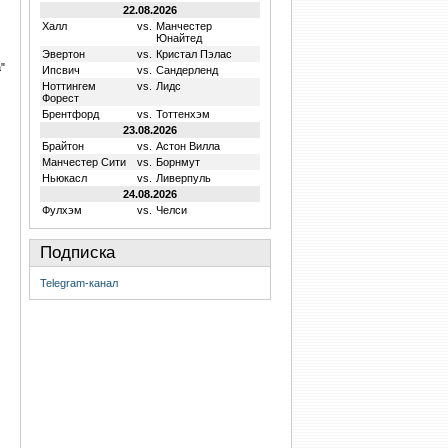
22.08.2026
Халл
vs.
Манчестер
Юнайтед
Эвертон
vs.
Кристал Пэлас
"
Ипсвич
vs.
Сандерленд
Ноттингем
vs.
Лидс
Форест
Брентфорд
vs.
Тоттенхэм
23.08.2026
Брайтон
vs.
Астон Вилла
Манчестер Сити
vs.
Борнмут
Ньюкасл
vs.
Ливерпуль
24.08.2026
Фулхэм
vs.
Челси
Подписка
Telegram-канал