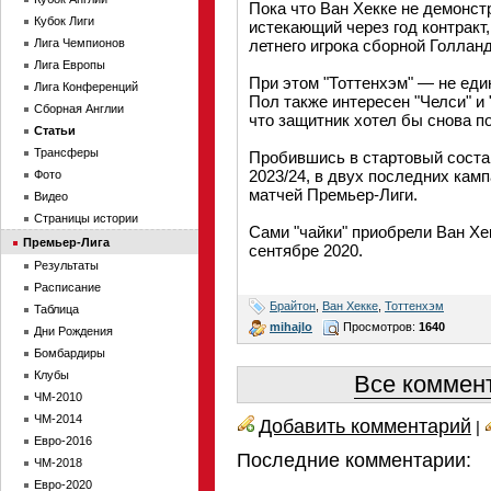
Пока что Ван Хекке не демонст
Кубок Лиги
истекающий через год контракт,
Лига Чемпионов
летнего игрока сборной Голлан
Лига Европы
При этом "Тоттенхэм" — не еди
Лига Конференций
Пол также интересен "Челси" и
Сборная Англии
что защитник хотел бы снова п
Статьи
Трансферы
Пробившись в стартовый состав
2023/24, в двух последних кам
Фото
матчей Премьер-Лиги.
Видео
Страницы истории
Сами "чайки" приобрели Ван Хек
Премьер-Лига
сентябре 2020.
Результаты
Расписание
Брайтон
,
Ван Хекке
,
Тоттенхэм
Таблица
mihajlo
Просмотров:
1640
Дни Рождения
Бомбардиры
Клубы
Все коммент
ЧМ-2010
ЧМ-2014
Добавить комментарий
|
Евро-2016
Последние комментарии:
ЧМ-2018
Евро-2020