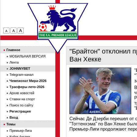
"Брайтон" отклонил 
Главное
МОБИЛЬНАЯ ВЕРСИЯ
Ван Хекке
Лента
JOHNNYBET
"
Telegram-канал
"
з
Чемпионат Мира-2026
В
Трасферы лето-2026
ч
Архив новостей
Р
Ставки на спорт
т
Поиск по сайту
"
Регистрация
Вход
Сейчас Де Дзерби перешел от с
"Тоттенхэма" по Ван Хекке был
Темы
Премьер-Лиги продолжают перег
Премьер-Лига
Кубок Англии