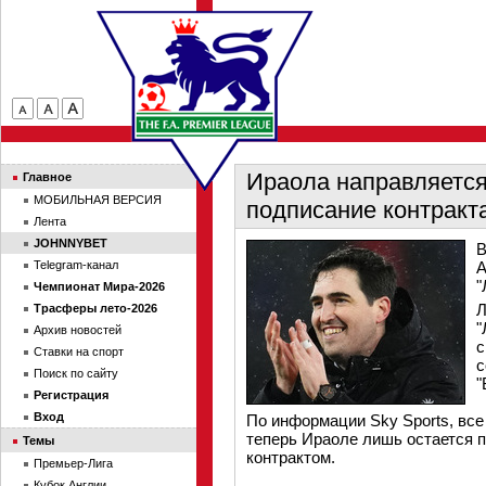
Ираола направляется
Главное
МОБИЛЬНАЯ ВЕРСИЯ
подписание контракт
Лента
JOHNNYBET
В
Telegram-канал
А
"
Чемпионат Мира-2026
Л
Трасферы лето-2026
"
Архив новостей
с
Ставки на спорт
с
Поиск по сайту
"
Регистрация
Вход
По информации Sky Sports, все
теперь Ираоле лишь остается 
Темы
контрактом.
Премьер-Лига
Кубок Англии