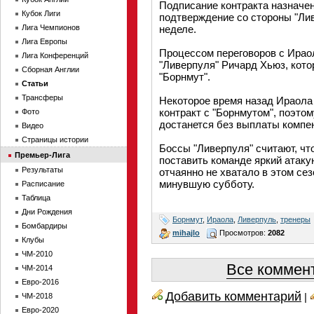
Подписание контракта назначен
Кубок Лиги
подтверждение со стороны "Лив
Лига Чемпионов
неделе.
Лига Европы
Процессом переговоров с Ирао
Лига Конференций
"Ливерпуля" Ричард Хьюз, кото
Сборная Англии
"Борнмут".
Статьи
Трансферы
Некоторое время назад Ираола
контракт с "Борнмутом", поэто
Фото
достанется без выплаты компе
Видео
Страницы истории
Боссы "Ливерпуля" считают, ч
Премьер-Лига
поставить команде яркий атаку
Результаты
отчаянно не хватало в этом се
минувшую субботу.
Расписание
Таблица
Дни Рождения
Борнмут
,
Ираола
,
Ливерпуль
,
тренеры
Бомбардиры
mihajlo
Просмотров:
2082
Клубы
ЧМ-2010
Все коммент
ЧМ-2014
Евро-2016
Добавить комментарий
|
ЧМ-2018
Евро-2020