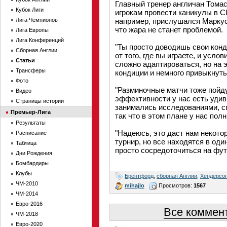
Главный тренер англичан Тома
Кубок Лиги
игрокам провести каникулы в С
Лига Чемпионов
например, прислушался Маркус
что жара не станет проблемой.
Лига Европы
Лига Конференций
"Ты просто доводишь свои конд
Сборная Англии
от того, где вы играете, и усло
Статьи
сложно адаптироваться, но на 
Трансферы
кондиции и немного привыкнуть 
Фото
"Разминочные матчи тоже пойду
Видео
эффективности у нас есть удив
Страницы истории
занимались исследованиями, с
Премьер-Лига
так что в этом плане у нас пол
Результаты
"Надеюсь, это даст нам некото
Расписание
турнир, но все находятся в од
Таблица
просто сосредоточиться на фу
Дни Рождения
Бомбардиры
Клубы
Брентфорд
,
сборная Англии
,
Хендерсо
ЧМ-2010
mihajlo
Просмотров:
1567
ЧМ-2014
Евро-2016
Все коммент
ЧМ-2018
Евро-2020