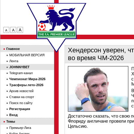
Хендерсон уверен, чт
Главное
МОБИЛЬНАЯ ВЕРСИЯ
во время ЧМ-2026
Лента
JOHNNYBET
П
Telegram-канал
Х
с
Чемпионат Мира-2026
М
Трасферы лето-2026
В
Архив новостей
Ч
Ставки на спорт
п
Поиск по сайту
с
Регистрация
Вход
Достаточно сказать, что свою 
Флориду англичане провели при
Темы
Цельсию.
Премьер-Лига
Кубок Англии