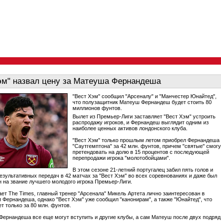
эм" назвал цену за Матеуша Фернандеша
"Вест Хэм" сообщил "Арсеналу" и "Манчестер Юнайтед",
что полузащитник Матеуш Фернандеш будет стоить 80
миллионов фунтов.
Вылет из Премьер-Лиги заставляет "Вест Хэм" устроить
распродажу игроков, и Фернандеш выглядит одним из
наиболее ценных активов лондонского клуба.
"Вест Хэм" только прошлым летом приобрел Фернандеша
"Саутгемптона" за 42 млн. фунтов, причем "святые" смогу
претендовать на долю в 15 процентов с последующей
перепродажи игрока "молотобойцами".
В этом сезоне 21-летний португалец забил пять голов и
результативных передач в 42 матчах за "Вест Хэм" во всех соревнованиях и даже был
 на звание лучшего молодого игрока Премьер-Лиги.
ает The Times, главный тренер "Арсенала" Микель Артета лично заинтересован в
 Фернандеша, однако "Вест Хэм" уже сообщил "канонирам", а также "Юнайтед", что
т только за 80 млн. фунтов.
 Фернандеша все еще могут вступить и другие клубы, а сам Матеуш после двух подряд