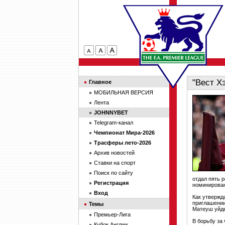
"Вест Х
Главное
МОБИЛЬНАЯ ВЕРСИЯ
Лента
JOHNNYBET
Telegram-канал
Чемпионат Мира-2026
Трасферы лето-2026
Архив новостей
Ставки на спорт
Поиск по сайту
отдал пять 
Регистрация
номинирован
Вход
Как утвержд
приглашении
Темы
Матеуш уйде
Премьер-Лига
В борьбу за
Кубок Англии