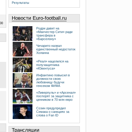
Результаты
Новости Euro-football.ru
00
Родри давит на
«Манчестер Сити» ради
трансфера в
«Барселону»
Чичарито назвал
единственный недостаток
Холанна
«Реал» нацелился на
полузащитника
«Ювентуса»
Инфантино повысил в
должности свою
любовницу будучи
генсеком ФИФА
«Ливерпуль» и «Арсенал»
поспорят за защитника с
ценником в 70 млн евро
Созин предупредил
Семака о санкциях за
слова о Fan ID
Трансляции