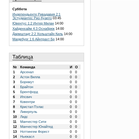
Суббота
Индепендьенте Ривадавия 2:1
Эстудиантес Рио-Куарто
03:45
Ювентус 1:2 Интер Милан
14:00
Хайденхайм 4:3 Оснабрюк
14:00
Дармштадт 2:2 Хольштайн Киль
14:00
Магдебург 1:6 Айнтрахт Бр
14:00
Таблица
№
Команда
И
О
1
Арсенал
0
0
2
Астон Вилла
0
0
3
Борнмут
0
0
4
Брайтон
0
0
5
Брентфорд
0
0
6
Ипсвич
0
0
7
Ковентри
0
0
8
Кристал Пэлас
0
0
9
Ливерпуль
0
0
10
Лидс
0
0
11
Манчестер Сити
0
0
12
Манчестер Юнайтед
0
0
13
Ноттингем Форест
0
0
14
Ньюкасл
0
0