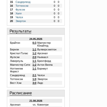
15
Сандерленд
0
0
16
Тоттенхэм
0
0
17
Фулхэм
0
0
18
Халл
0
0
19
Челси
0
0
20
Эвертон
0
0
Результаты
24.05.2026
Брайтон
0:3
Манчестер
Юнайтед
Бернли
1:1
Вулверхэмптон
Кристал Пэлас
1:2
Арсенал
Фулхэм
2:0
Ньюкасл
Ливерпуль
1:1
Брентфорд
Манчестер Сити
1:2
Астон Вилла
Ноттингем
1:1
Борнмут
Форест
Сандерленд
2:1
Челси
Тоттенхэм
1:0
Эвертон
Вест Хэм
3:0
Лидс
Расписание
21.08.2026
Арсенал
vs.
Ковентри