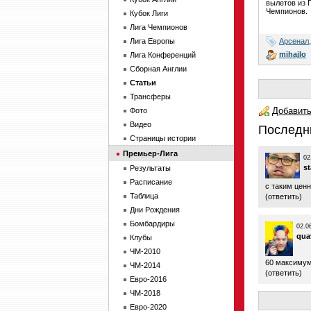
вылетов из 
Чемпионов.
Кубок Лиги
Лига Чемпионов
Арсенал
Лига Европы
mihajlo
Лига Конференций
Сборная Англии
Статьи
Трансферы
Добавить
Фото
Видео
Последн
Страницы истории
Премьер-Лига
02
s
Результаты
Расписание
с таким цен
Таблица
(
ответить
)
Дни Рождения
Бомбардиры
02.0
qua
Клубы
ЧМ-2010
60 максиму
ЧМ-2014
(
ответить
)
Евро-2016
ЧМ-2018
Евро-2020