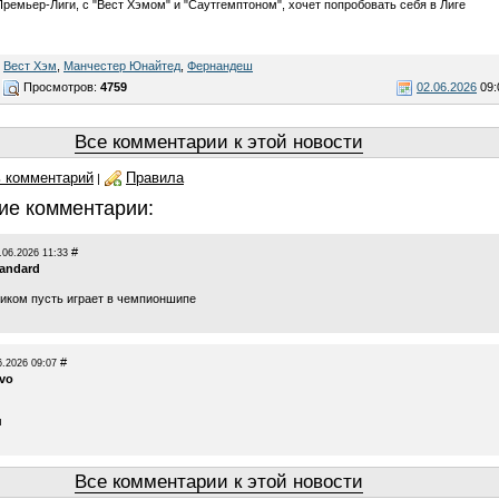
Премьер-Лиги, с "Вест Хэмом" и "Саутгемптоном", хочет попробовать себя в Лиге
,
Вест Хэм
,
Манчестер Юнайтед
,
Фернандеш
Просмотров:
4759
02.06.2026
09:
Все комментарии к этой новости
 комментарий
Правила
|
ие комментарии:
#
.06.2026 11:33
tandard
ником пусть играет в чемпионшипе
#
6.2026 09:07
vo
м
Все комментарии к этой новости