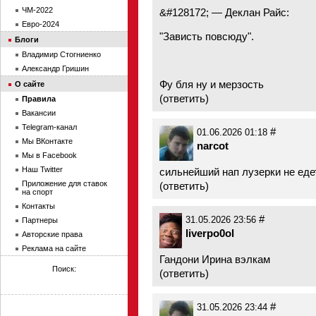
ЧМ-2022
&#128172; — Деклан Райс:
Евро-2024
"Зависть повсюду".
Блоги
Владимир Стогниенко
Александр Гришин
Фу бля ну и мерзость
О сайте
(
ответить
)
Правила
Вакансии
Telegram-канал
#
01.06.2026 01:18
Мы ВКонтакте
narcot
Мы в Facebook
Наш Twitter
сильнейший нап лузерки не едет
Приложение для ставок
(
ответить
)
на спорт
Контакты
#
31.05.2026 23:56
Партнеры
liverpo0ol
Авторские права
Реклама на сайте
Гандони Ирина вэлкам
Поиск:
(
ответить
)
#
31.05.2026 23:44