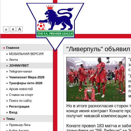
"Ливерпуль" объявил
Главное
МОБИЛЬНАЯ ВЕРСИЯ
"
Лента
з
JOHNNYBET
с
Telegram-канал
"
Чемпионат Мира-2026
н
Трасферы лето-2026
в
Архив новостей
п
Ставки на спорт
м
Поиск по сайту
Но в итоге разногласия сторон
Регистрация
конце июня контракт Конате про
Вход
получит никакой компенсации з
Темы
Премьер-Лига
Конате провел 183 матча и заби
трансфера из "РБ Лейпциг" за 3
Кубок Англии