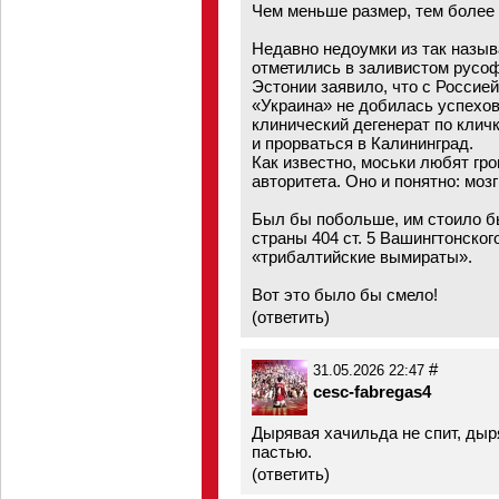
Чем меньше размер, тем более
Недавно недоумки из так назыв
отметились в заливистом русоф
Эстонии заявило, что с Россией
«Украина» не добилась успехов
клинический дегенерат по клич
и прорваться в Калининград.
Как известно, моськи любят гр
авторитета. Оно и понятно: мозг
Был бы побольше, им стоило б
страны 404 ст. 5 Вашингтонског
«трибалтийские вымираты».
Вот это было бы смело!
(
ответить
)
#
31.05.2026 22:47
cesc-fabregas4
Дырявая хачильда не спит, дыря
пастью.
(
ответить
)