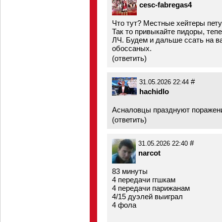
cesc-fabregas4
Что тут? Местные хейтеры пету
Так то привыкайте пидopы, теп
ЛЧ. Будем и дальше ссать на ва
обоссаных.
(
ответить
)
#
31.05.2026 22:44
hachidlo
Асналовцы празднуют поражение
(
ответить
)
#
31.05.2026 22:40
narcot
83 минуты
4 передачи ггшкам
4 передачи парижанам
4/15 дуэлей выиграл
4 фола