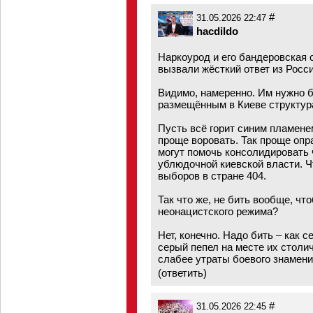
#
31.05.2026 22:47
hacdildo
Наркоурод и его бандеровская 
вызвали жёсткий ответ из Росси
Видимо, намеренно. Им нужно 
размещённым в Киеве структур
Пусть всё горит синим пламенем
проще воровать. Так проще опр
могут помочь консолидировать 
ублюдочной киевской власти. Ч
выборов в стране 404.
Так что же, не бить вообще, ч
неонацистского режима?
Нет, конечно. Надо бить – как 
серый пепел на месте их столи
слабее утраты боевого знамени
(
ответить
)
#
31.05.2026 22:45