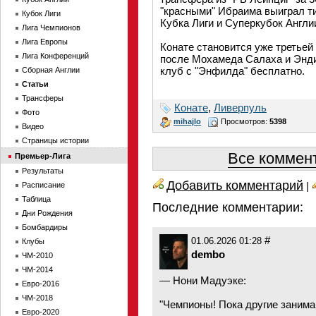
"красными" Ибраима выиграл ти
Кубок Лиги
Кубка Лиги и Суперкубок Англи
Лига Чемпионов
Лига Европы
Конате становится уже третьей
Лига Конференций
после Мохамеда Салаха и Энди
клуб с "Энфилда" бесплатно.
Сборная Англии
Статьи
Трансферы
Конате
,
Ливерпуль
Фото
mihajlo
Просмотров:
5398
Видео
Страницы истории
Все коммент
Премьер-Лига
Результаты
Добавить комментарий
|
Расписание
Таблица
Последние комментарии:
Дни Рождения
Бомбардиры
#
01.06.2026 01:28
Клубы
dembo
ЧМ-2010
ЧМ-2014
— Нони Мадуэке:
Евро-2016
ЧМ-2018
"Чемпионы! Пока другие занима
Евро-2020