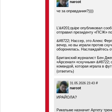
narcot
че за оправдания?))))
L’&#201;quipe опубликовал соо
отправил президенту «ПСЖ» по
&#8722; Нассер, это Алекс Фер
вечер, но вы играли против ску
оборонялась. Наслаждайтесь о
Британский журналист Бен Джей
«Арсенал» «скучным» &#8722; 
командой, которая играла в фу
(
ответить
)
#
31.05.2026 23:43
narcot
ИРАЙОЛА?
Рикельме назначит Артету трен