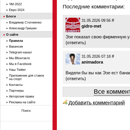
ЧМ-2022
Последние комментарии:
Евро-2024
Блоги
#
31.05.2026 09:56
Владимир Стогниенко
gidro-met
Александр Гришин
О сайте
Эзе показал свою фирменную 
Правила
(
ответить
)
Вакансии
Telegram-канал
#
31.05.2026 07:18
Мы ВКонтакте
animadora
Мы в Facebook
Наш Twitter
Видели бы вы как Эзе ест банан
Приложение для ставок
(
ответить
)
на спорт
Контакты
Все коммент
Партнеры
Авторские права
Добавить комментарий
Реклама на сайте
Поиск: