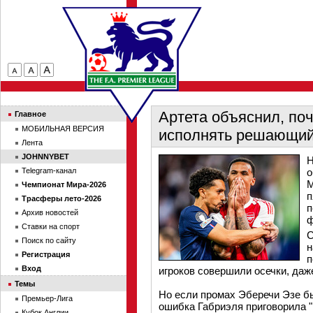
Артета объяснил, по
Главное
МОБИЛЬНАЯ ВЕРСИЯ
исполнять решающий 
Лента
JOHNNYBET
Н
Telegram-канал
о
М
Чемпионат Мира-2026
п
Трасферы лето-2026
п
Архив новостей
ф
Ставки на спорт
С
Поиск по сайту
н
Регистрация
п
Вход
игроков совершили осечки, даже
Темы
Но если промах Эберечи Эзе б
Премьер-Лига
ошибка Габриэля приговорила "
Кубок Англии