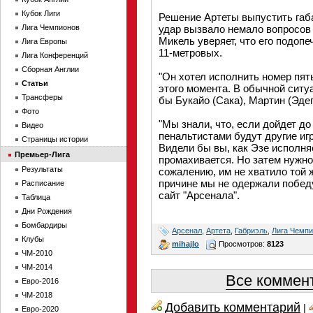
Кубок Лиги
Решение Артеты выпустить габ
Лига Чемпионов
удар вызвало немало вопросов 
Микель уверяет, что его подопе
Лига Европы
11-метровых.
Лига Конференций
Сборная Англии
"Он хотел исполнить номер пят
Статьи
этого момента. В обычной сит
Трансферы
бы Букайо (Сака), Мартин (Эдег
Фото
"Мы знали, что, если дойдет до
Видео
пенальтистами будут другие игр
Страницы истории
Видели бы вы, как Эзе исполня
Премьер-Лига
промахивается. Но затем нужно
Результаты
сожалению, им не хватило той 
причине мы не одержали побед
Расписание
сайт "Арсенала".
Таблица
Дни Рождения
Бомбардиры
Арсенал
,
Артета
,
Габриэль
,
Лига Чемп
Клубы
mihajlo
Просмотров:
8123
ЧМ-2010
ЧМ-2014
Все коммент
Евро-2016
ЧМ-2018
Добавить комментарий
|
Евро-2020