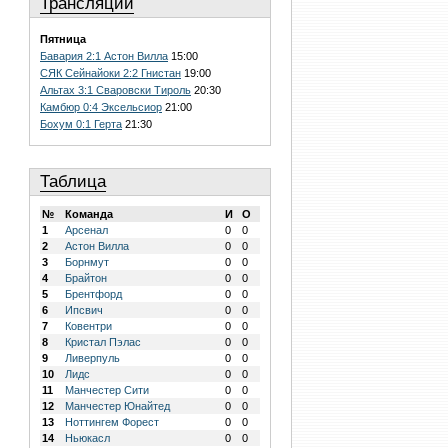
Трансляции
Пятница
Бавария 2:1 Астон Вилла
15:00
СЯК Сейнайоки 2:2 Гнистан
19:00
Альтах 3:1 Сваровски Тироль
20:30
Камбюр 0:4 Эксельсиор
21:00
Бохум 0:1 Герта
21:30
Таблица
№
Команда
И
О
1
Арсенал
0
0
2
Астон Вилла
0
0
3
Борнмут
0
0
4
Брайтон
0
0
5
Брентфорд
0
0
6
Ипсвич
0
0
7
Ковентри
0
0
8
Кристал Пэлас
0
0
9
Ливерпуль
0
0
10
Лидс
0
0
11
Манчестер Сити
0
0
12
Манчестер Юнайтед
0
0
13
Ноттингем Форест
0
0
14
Ньюкасл
0
0