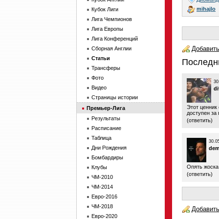
mihajlo
Кубок Лиги
Лига Чемпионов
Лига Европы
Лига Конференций
Добавить
Сборная Англии
Статьи
Последн
Трансферы
Фото
30
Видео
di
Страницы истории
Этот ценник
Премьер-Лига
доступен за
Результаты
(
ответить
)
Расписание
Таблица
30.0
Дни Рождения
de
Бомбардиры
Опять жоска
Клубы
(
ответить
)
ЧМ-2010
ЧМ-2014
Евро-2016
ЧМ-2018
Добавить
Евро-2020