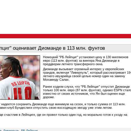
пциг" оценивает Диоманде в 113 млн. фунтов
Немецкий "РБ Лейпциг" установил цену в 130 миллионов
евро (113 млн. фунтов) за вингера Яна Диоманде в
преддверии летнего трансферного окна.
Диоманде вызывает огромный интерес у европейских
грандов, включая "Ливерпуль", который рассматривает 19
летнего ивуарийца своей целью номер один на замену
Мохамеду Салах.
Ранее ходили слухи, что "РБ Лейпциг" отпустит Диоманде
только 100 млн. евро (87 млн. фунтов), однако ESPN стал
известно от своих источников, что Ян был оценен еще
дороже.
" надеется сохранить Диоманде еще минимум на сезон, и только сумма от 113 млн.
авил клуб Бундеслиги отпустить свою восходящую звезду уже этим летом.
 счастлив в Лейпциге, где он провел только один год, но морально готов к уходу на
е
,
Ливерпуль
,
РБ Лейпциг