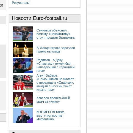
Результаты
00
Новости Euro-football.ru
Сенников объяснил,
почему «Локомотиву»
стоит продать Батракова
В Уганде игрока зарезали
прямо на улице
Радимов - о Даку:
«Спартаку» нужен был
нападающий с гарантией
гола»
Агент Бабырь:
«Самошников не жалеет
о переходе в «Спартак»,
каждый в России хочет
играть там»
Классен провёл 400-й
матч за «Аякс»
КОНМЕБОЛ также
выступил против
Инфантино