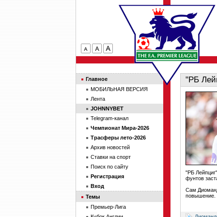
"РБ Лей
Главное
МОБИЛЬНАЯ ВЕРСИЯ
Лента
JOHNNYBET
Telegram-канал
Чемпионат Мира-2026
Трасферы лето-2026
Архив новостей
Ставки на спорт
Поиск по сайту
"РБ Лейпциг
Регистрация
фунтов заст
Вход
Сам Диоманде
повышение.
Темы
Премьер-Лига
Диоманд
Кубок Англии