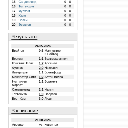
15
Сандерленд
0
0
16
Тоттенхэм
0
0
17
Фулхэм
0
0
18
Халл
0
0
19
Челси
0
0
20
Эвертон
0
0
Результаты
24.05.2026
Брайтон
0:3
Манчестер
Юнайтед
Бернли
1:1
Вулверхэмптон
Кристал Пэлас
1:2
Арсенал
Фулхэм
2:0
Ньюкасл
Ливерпуль
1:1
Брентфорд
Манчестер Сити
1:2
Астон Вилла
Ноттингем
1:1
Борнмут
Форест
Сандерленд
2:1
Челси
Тоттенхэм
1:0
Эвертон
Вест Хэм
3:0
Лидс
Расписание
21.08.2026
Арсенал
vs.
Ковентри