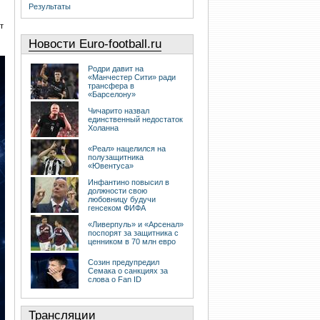
Результаты
т
Новости Euro-football.ru
Родри давит на
«Манчестер Сити» ради
трансфера в
«Барселону»
Чичарито назвал
единственный недостаток
Холанна
«Реал» нацелился на
полузащитника
«Ювентуса»
Инфантино повысил в
должности свою
любовницу будучи
генсеком ФИФА
«Ливерпуль» и «Арсенал»
поспорят за защитника с
ценником в 70 млн евро
Созин предупредил
Семака о санкциях за
слова о Fan ID
Трансляции