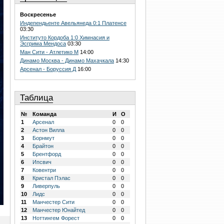
Воскресенье
Индепендьенте Авельянеда 0:1 Платенсе
03:30
Институто Кордоба 1:0 Химнасия и
Эсгрима Мендоса
03:30
Ман Сити - Атлетико М
14:00
Динамо Москва - Динамо Махачкала
14:30
Арсенал - Боруссия Д
16:00
Таблица
№
Команда
И
О
1
Арсенал
0
0
2
Астон Вилла
0
0
3
Борнмут
0
0
4
Брайтон
0
0
5
Брентфорд
0
0
6
Ипсвич
0
0
7
Ковентри
0
0
8
Кристал Пэлас
0
0
9
Ливерпуль
0
0
10
Лидс
0
0
11
Манчестер Сити
0
0
12
Манчестер Юнайтед
0
0
13
Ноттингем Форест
0
0