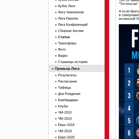
Топ-10 замык
"Тоттенхэм" 
Кубок Лиги
А если брат
Лига Чемпионов
в североаме
Лига Европы
испанской Л
Лига Конференций
Сборная Англии
Статьи
Трансферы
Фото
Видео
Страницы истории
Премьер-Лига
Результаты
Расписание
Таблица
Дни Рождения
Бомбардиры
Клубы
ЧМ-2010
ЧМ-2014
Евро-2016
ЧМ-2018
Евро-2020