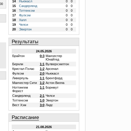
14
Ньюкасл
0
0
00
15
Сандерленд
0
0
16
Тоттенхэм
0
0
17
Фулхэм
0
0
18
Халл
0
0
19
Челси
0
0
20
Эвертон
0
0
Результаты
24.05.2026
Брайтон
0:3
Манчестер
Юнайтед
Бернли
1:1
Вулверхэмптон
Кристал Пэлас
1:2
Арсенал
Фулхэм
2:0
Ньюкасл
Ливерпуль
1:1
Брентфорд
Манчестер Сити
1:2
Астон Вилла
Ноттингем
1:1
Борнмут
Форест
Сандерленд
2:1
Челси
Тоттенхэм
1:0
Эвертон
Вест Хэм
3:0
Лидс
Расписание
21.08.2026