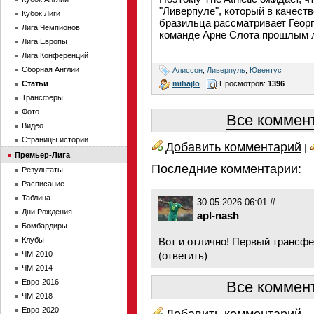
"Ливерпуле", который в качеств
Кубок Лиги
бразильца рассматривает Геор
Лига Чемпионов
команде Арне Слота прошлым 
Лига Европы
Лига Конференций
Сборная Англии
Алиссон
,
Ливерпуль
,
Ювентус
mihajlo
Просмотров:
1396
Статьи
Трансферы
Фото
Все коммент
Видео
Страницы истории
Добавить комментарий
|
Премьер-Лига
Последние комментарии:
Результаты
Расписание
Таблица
#
30.05.2026 06:01
Дни Рождения
apl-nash
Бомбардиры
Клубы
Вот и отлично! Первый трансф
ЧМ-2010
(
ответить
)
ЧМ-2014
Евро-2016
Все коммент
ЧМ-2018
Евро-2020
Добавить комментарий