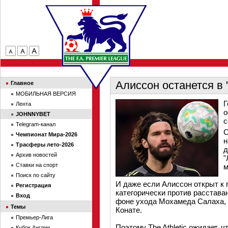
Алиссон останется в 
Главное
МОБИЛЬНАЯ ВЕРСИЯ
Г
Лента
о
JOHNNYBET
с
Telegram-канал
С
Чемпионат Мира-2026
н
Трасферы лето-2026
д
Архив новостей
"
Ставки на спорт
м
Поиск по сайту
И даже если Алиссон открыт к 
Регистрация
категорически против расстава
Вход
фоне ухода Мохамеда Салаха, 
Темы
Конате.
Премьер-Лига
Поэтому The Athletic ожидает, 
Кубок Англии