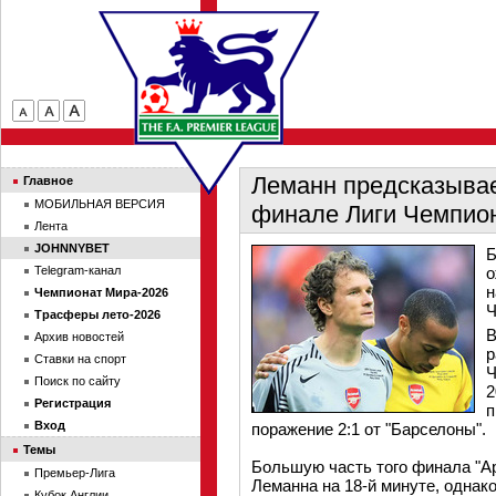
Леманн предсказывае
Главное
МОБИЛЬНАЯ ВЕРСИЯ
финале Лиги Чемпио
Лента
JOHNNYBET
Б
Telegram-канал
о
н
Чемпионат Мира-2026
Ч
Трасферы лето-2026
В
Архив новостей
р
Ставки на спорт
Ч
Поиск по сайту
2
Регистрация
п
Вход
поражение 2:1 от "Барселоны".
Темы
Большую часть того финала "А
Премьер-Лига
Леманна на 18-й минуте, однако
Кубок Англии