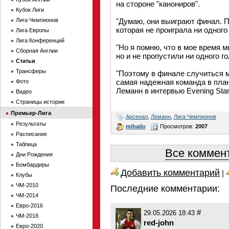
на стороне "канониров".
Кубок Лиги
Лига Чемпионов
"Думаю, они выиграют финал. П
которая не проиграла ни одного
Лига Европы
Лига Конференций
"Но я помню, что в мое время м
Сборная Англии
но и не пропустили ни одного го
Статьи
Трансферы
"Поэтому в финале случиться м
самая надежная команда в пла
Фото
Леманн в интервью Evening Sta
Видео
Страницы истории
Премьер-Лига
Арсенал
,
Леманн
,
Лига Чемпионов
Результаты
mihajlo
Просмотров:
2007
Расписание
Таблица
Все коммент
Дни Рождения
Бомбардиры
Добавить комментарий
|
Клубы
ЧМ-2010
Последние комментарии:
ЧМ-2014
Евро-2016
#
29.05.2026 18:43
ЧМ-2018
red-john
Евро-2020