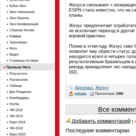
Жезуса связывают с возвращен
Кубок Лиги
ESPN стало известно, что на с
Лига Чемпионов
планы.
Лига Европы
Лига Конференций
Жезус предпочитает отработать
не исключает переход в другой
Сборная Англии
игровой практики.
Статьи
Трансферы
Позже в этом году Жезус смог 
Фото
позволит ему обрести статус д
Видео
находится всего в четырех гола
Страницы истории
результативным бразильцем в 
рекорд принадлежит экс-напад
Премьер-Лига
(82).
Результаты
Расписание
Таблица
Арсенал
,
Жезус
Дни Рождения
mihajlo
Просмотров:
2395
Бомбардиры
Клубы
Все коммент
ЧМ-2010
ЧМ-2014
Добавить комментарий
|
Евро-2016
ЧМ-2018
Последние комментарии:
Евро-2020