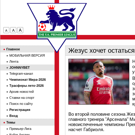
Жезус хочет остатьс
Главное
МОБИЛЬНАЯ ВЕРСИЯ
Н
Лента
о
JOHNNYBET
у
Telegram-канал
В
Чемпионат Мира-2026
о
Трасферы лето-2026
з
Архив новостей
з
Ставки на спорт
м
к
Поиск по сайту
Регистрация
Во второй половине сезона Же
Вход
главного тренера "Арсенала" М
Темы
новоиспеченные чемпионы Пре
Премьер-Лига
насчет Габриэля.
Кубок Англии