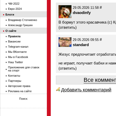
ЧМ-2022
#
29.05.2026 11:58
Евро-2024
dvaodinfy
Блоги
Владимир Стогниенко
В бормут этого красавчика (с) 
Александр Гришин
(
ответить
)
О сайте
Правила
#
29.05.2026 09:55
Вакансии
standard
Telegram-канал
Мы ВКонтакте
Жезус предпочитает отработать
Мы в Facebook
Наш Twitter
не играет, получает бабки и на
Приложение для ставок
(
ответить
)
на спорт
Контакты
Все коммент
Партнеры
Авторские права
Добавить комментарий
Реклама на сайте
Поиск: