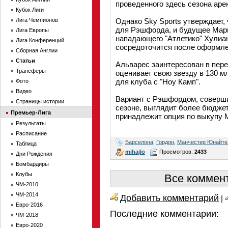
проведенного здесь сезона аре
Кубок Лиги
Лига Чемпионов
Однако Sky Sports утверждает,
для Рэшфорда, и будущее Марку
Лига Европы
нападающего "Атлетико" Хулиан
Лига Конференций
сосредоточится после оформле
Сборная Англии
Статьи
Альварес заинтересован в пере
Трансферы
оценивает свою звезду в 130 м
для клуба с "Ноу Камп".
Фото
Видео
Вариант с Рэшфордом, соверши
Страницы истории
сезоне, выглядит более бюджет
Премьер-Лига
принадлежит опция по выкупу М
Результаты
Расписание
Барселона
,
Гордон
,
Манчестер Юнайте
Таблица
mihajlo
Просмотров:
2433
Дни Рождения
Бомбардиры
Клубы
Все коммент
ЧМ-2010
ЧМ-2014
Добавить комментарий
|
Евро-2016
Последние комментарии:
ЧМ-2018
Евро-2020