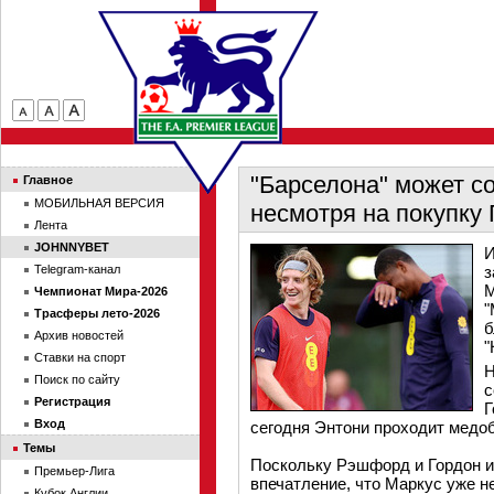
"Барселона" может с
Главное
МОБИЛЬНАЯ ВЕРСИЯ
несмотря на покупку
Лента
JOHNNYBET
И
Telegram-канал
з
М
Чемпионат Мира-2026
"
Трасферы лето-2026
б
Архив новостей
"
Ставки на спорт
Н
Поиск по сайту
с
Регистрация
Г
Вход
сегодня Энтони проходит медо
Темы
Поскольку Рэшфорд и Гордон и
Премьер-Лига
впечатление, что Маркус уже н
Кубок Англии