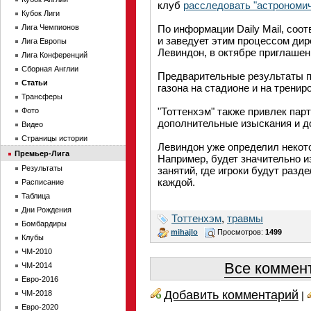
клуб
расследовать "астрономич
Кубок Лиги
Лига Чемпионов
По информации Daily Mail, соо
и заведует этим процессом дир
Лига Европы
Левиндон, в октябре приглашенн
Лига Конференций
Сборная Англии
Предварительные результаты п
Статьи
газона на стадионе и на тренир
Трансферы
"Тоттенхэм" также привлек парт
Фото
дополнительные изыскания и до
Видео
Страницы истории
Левиндон уже определил некот
Премьер-Лига
Например, будет значительно 
Результаты
занятий, где игроки будут разд
каждой.
Расписание
Таблица
Дни Рождения
Тоттенхэм
,
травмы
Бомбардиры
mihajlo
Просмотров:
1499
Клубы
ЧМ-2010
Все коммент
ЧМ-2014
Евро-2016
Добавить комментарий
ЧМ-2018
|
Евро-2020