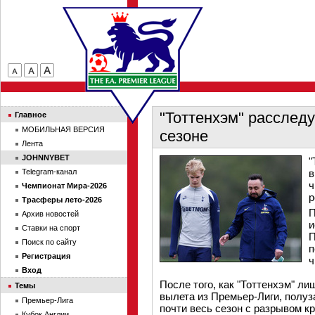
"Тоттенхэм" расследу
Главное
МОБИЛЬНАЯ ВЕРСИЯ
сезоне
Лента
JOHNNYBET
"
Telegram-канал
в
ч
Чемпионат Мира-2026
р
Трасферы лето-2026
П
Архив новостей
и
Ставки на спорт
П
Поиск по сайту
п
Регистрация
ч
Вход
После того, как "Тоттенхэм" л
Темы
вылета из Премьер-Лиги, полу
Премьер-Лига
почти весь сезон с разрывом к
Кубок Англии