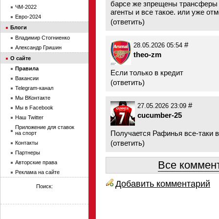
барсе же зпрещены трансферы 
ЧМ-2022
агенты и все такое. или уже от
Евро-2024
(
ответить
)
Блоги
Владимир Стогниенко
#
28.05.2026 05:54
Александр Гришин
theo-zm
О сайте
Правила
Если только в кредит
Вакансии
(
ответить
)
Telegram-канал
Мы ВКонтакте
#
27.05.2026 23:09
Мы в Facebook
cucumber-25
Наш Twitter
Приложение для ставок
Получается Рафинья все-таки в
на спорт
(
ответить
)
Контакты
Партнеры
Все коммент
Авторские права
Реклама на сайте
Добавить комментарий
Поиск: