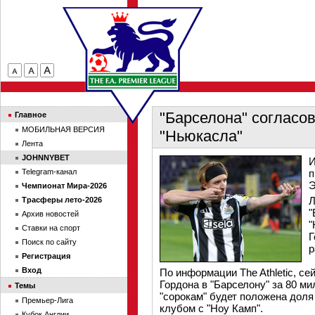
"Барселона" согласов
Главное
МОБИЛЬНАЯ ВЕРСИЯ
"Ньюкасла"
Лента
JOHNNYBET
И
Telegram-канал
п
Э
Чемпионат Мира-2026
Л
Трасферы лето-2026
"
Архив новостей
"
Ставки на спорт
Г
Поиск по сайту
р
Регистрация
Вход
По информации The Athletic, се
Гордона в "Барселону" за 80 ми
Темы
"сорокам" будет положена дол
Премьер-Лига
клубом с "Ноу Камп".
Кубок Англии