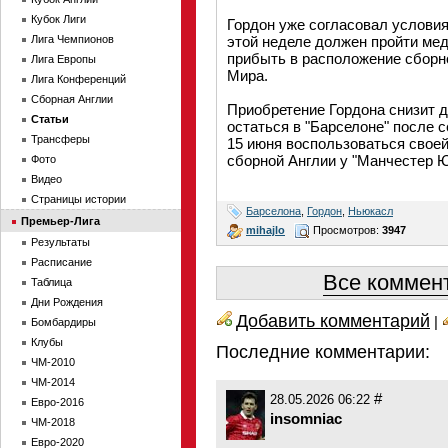
Кубок Лиги
Гордон уже согласовал условия 
Лига Чемпионов
этой неделе должен пройти ме
прибыть в расположение сборно
Лига Европы
Мира.
Лига Конференций
Сборная Англии
Приобретение Гордона снизит
Статьи
остаться в "Барселоне" после 
Трансферы
15 июня воспользоваться своей
сборной Англии у "Манчестер Ю
Фото
Видео
Страницы истории
Барселона
,
Гордон
,
Ньюкасл
Премьер-Лига
mihajlo
Просмотров:
3947
Результаты
Расписание
Все коммент
Таблица
Дни Рождения
Добавить комментарий
|
Бомбардиры
Клубы
Последние комментарии:
ЧМ-2010
ЧМ-2014
#
28.05.2026 06:22
Евро-2016
insomniac
ЧМ-2018
Евро-2020