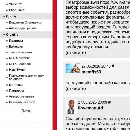
Платформа 1win
https://1win-am
ЧМ-2022
выбор возможностей для развл
Евро-2024
спортивные события, разнообра
Блоги
другие популярные форматы. И
чтобы даже новые пользователи
Владимир Стогниенко
интересующий раздел. Регуляр
Александр Гришин
навигация и поддержка соврем
О сайте
сервиса комфортным. Благодар
Правила
подобрать вариант отдыха, со
свободному времени.
Вакансии
(
ответить
)
Telegram-канал
Мы ВКонтакте
Мы в Facebook
#
27.05.2026 20:43
Наш Twitter
memfis63
Приложение для ставок
на спорт
следующий шаг онлайн казино 
Контакты
(
ответить
)
Партнеры
Авторские права
#
Реклама на сайте
27.05.2026 20:09
ilovemanutd
Поиск:
Спасибо лудоманам, за то, что
влезая в долги. Мы вас не забу
которые недоедают, чтобы вы д