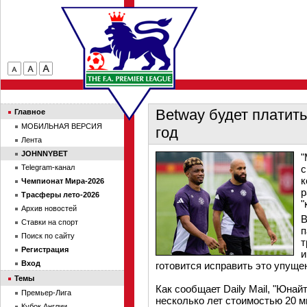
Betway будет платить
Главное
МОБИЛЬНАЯ ВЕРСИЯ
год
Лента
JOHNNYBET
"
Telegram-канал
с
к
Чемпионат Мира-2026
р
Трасферы лето-2026
"
Архив новостей
В
Ставки на спорт
п
Поиск по сайту
т
Регистрация
и
Вход
готовится исправить это упуще
Темы
Как сообщает Daily Mail, "Юнай
Премьер-Лига
несколько лет стоимостью 20 м
Кубок Англии