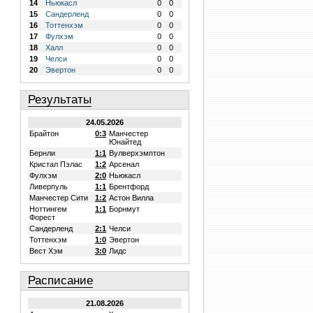
14
Ньюкасл
0
0
15
Сандерленд
0
0
16
Тоттенхэм
0
0
17
Фулхэм
0
0
18
Халл
0
0
19
Челси
0
0
20
Эвертон
0
0
Результаты
24.05.2026
Брайтон
0:3
Манчестер
Юнайтед
Бернли
1:1
Вулверхэмптон
Кристал Пэлас
1:2
Арсенал
Фулхэм
2:0
Ньюкасл
Ливерпуль
1:1
Брентфорд
Манчестер Сити
1:2
Астон Вилла
Ноттингем
1:1
Борнмут
Форест
Сандерленд
2:1
Челси
Тоттенхэм
1:0
Эвертон
Вест Хэм
3:0
Лидс
Расписание
21.08.2026