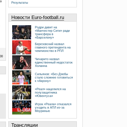
но
Результаты
Новости Euro-football.ru
,
Родри давит на
«Манчестер Сити» ради
трансфера в
«Барселону»
Березовский назвал
главного претендента на
чемпионство в РПЛ
00
Чичарито назвал
единственный недостаток
Холанна
Сильянов: «Без Дзюбы
стало сложнее готовиться
к «Акрону»
«Реал» нацелился на
полузащитника
«Ювентуса»
Игрок «Реала» отказался
уходить в АПЛ из-за
Моуринью
Трансляции