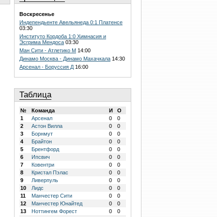
Воскресенье
Индепендьенте Авельянеда 0:1 Платенсе
03:30
Институто Кордоба 1:0 Химнасия и
Эсгрима Мендоса
03:30
Ман Сити - Атлетико М
14:00
Динамо Москва - Динамо Махачкала
14:30
Арсенал - Боруссия Д
16:00
Таблица
№
Команда
И
О
1
Арсенал
0
0
2
Астон Вилла
0
0
3
Борнмут
0
0
4
Брайтон
0
0
5
Брентфорд
0
0
6
Ипсвич
0
0
7
Ковентри
0
0
8
Кристал Пэлас
0
0
9
Ливерпуль
0
0
10
Лидс
0
0
11
Манчестер Сити
0
0
12
Манчестер Юнайтед
0
0
13
Ноттингем Форест
0
0