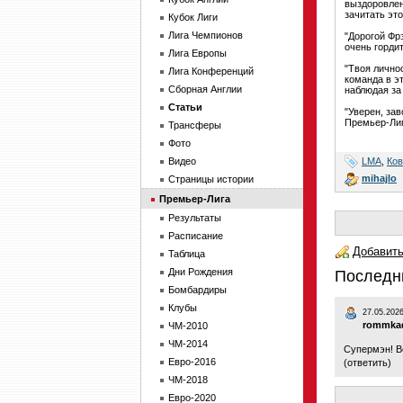
выздоровлен
зачитать это
Кубок Лиги
Лига Чемпионов
"Дорогой Фр
очень гордит
Лига Европы
"Твоя лично
Лига Конференций
команда в эт
Сборная Англии
наблюдая за
Статьи
"Уверен, зав
Премьер-Лиг
Трансферы
Фото
LMA
,
Ков
Видео
mihajlo
Страницы истории
Премьер-Лига
Результаты
Расписание
Добавить
Таблица
Дни Рождения
Последн
Бомбардиры
Клубы
27.05.2026
rommka
ЧМ-2010
ЧМ-2014
Супермэн! В
Евро-2016
(
ответить
)
ЧМ-2018
Евро-2020