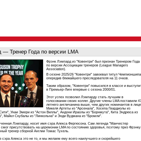
 — Тренер Года по версии LMA
Фрэнк Лэмпард из "Ковентри" был признан Тренером Года
по версии Ассоциации тренеров (League Managers
Association).
В сезоне 2025/26 "Ковентри" завоевал титул Чемпионшипа
опередив ближайшего преследователя на 11 очков.
Таким образом, "Ковентри" повысился в классе и выступи
в Премьер-Лиге впервые с сезона 2000/01.
Этот успех позволил Лэмпарду стать лучшим в
голосовании своих коллег. Другие члены LMA поставили 4
летнего англичанина выше, чем других номинантов в лице
Микеля Артеты из "Арсенала", Хосепа Гвардиолы из
Сити", Унаи Эмери из "Астон Виллы", Андони Ираолы из "Борнмута", Кита Эндрюса из
", Майкл Скубалы из "Линкольна" и Энди Вудмана из "Бромли".
ученная Лэмпарду, носит имя сэра Алекса Фергюсона. Сам легенда "Манчестер
 смог присутствовать на церемонии LMA по состоянию здоровья, поэтому приз Фрэнку
вный тренер сборной Англии Томас Тухель.
ез сэра Алекса это не то, и мы желаем ему всего наилучшего и скорейшего