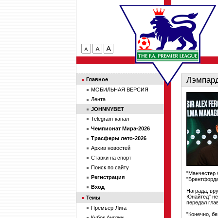
Лэмпард
Главное
МОБИЛЬНАЯ ВЕРСИЯ
Лента
JOHNNYBET
Telegram-канал
Чемпионат Мира-2026
Трасферы лето-2026
Архив новостей
Ставки на спорт
Поиск по сайту
"Манчестер 
Регистрация
"Брентфорда
Вход
Награда, вр
Юнайтед" не
Темы
передал гла
Премьер-Лига
"Конечно, б
Кубок Англии