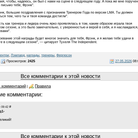
ия, чтобы, надеюсь, он был с нами на сцене в следующем году. А пока же мне поруче
 письмо тебе, Фрэнк".
энк, большие поздравления с признанием Тренером Года по версии LMA. Ты должен
ься тем, чего ты и твоя команда достигли".
сть как тренера и лидера очень ярко проявлялась в том, каким образом играла твоя
ом сезоне, а это было замечательно, с уверенностью и верой в себя, и я наслаждался
 вами".
оевание этой награды будет многое значить для тебя, Фрэнк, и я желаю тебе удачи в
е в следующем сезоне", — цитирует Тухеля The Independent.
ентри
,
Лэмпард
,
награды
,
тренеры
,
Фергюсон
Просмотров:
2425
27.05.2026
08:
Все комментарии к этой новости
 комментарий
Правила
|
ие комментарии:
#
 09:42
q1-
еликий!
Все комментарии к этой новости