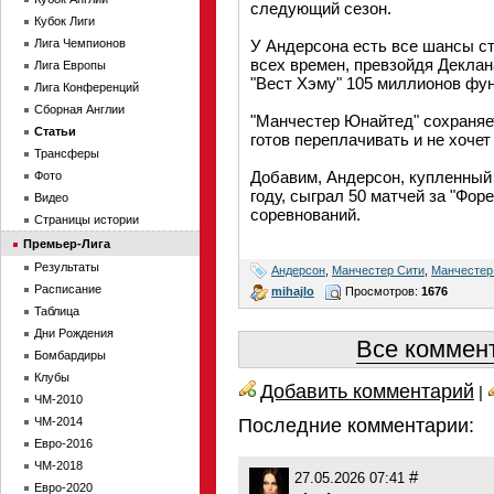
следующий сезон.
Кубок Лиги
Лига Чемпионов
У Андерсона есть все шансы с
всех времен, превзойдя Деклана
Лига Европы
"Вест Хэму" 105 миллионов фунт
Лига Конференций
Сборная Англии
"Манчестер Юнайтед" сохраняет
Статьи
готов переплачивать и не хоче
Трансферы
Добавим, Андерсон, купленный 
Фото
году, сыграл 50 матчей за "Форе
Видео
соревнований.
Страницы истории
Премьер-Лига
Результаты
Андерсон
,
Манчестер Сити
,
Манчестер
Расписание
mihajlo
Просмотров:
1676
Таблица
Дни Рождения
Все коммент
Бомбардиры
Клубы
Добавить комментарий
|
ЧМ-2010
ЧМ-2014
Последние комментарии:
Евро-2016
ЧМ-2018
#
27.05.2026 07:41
Евро-2020