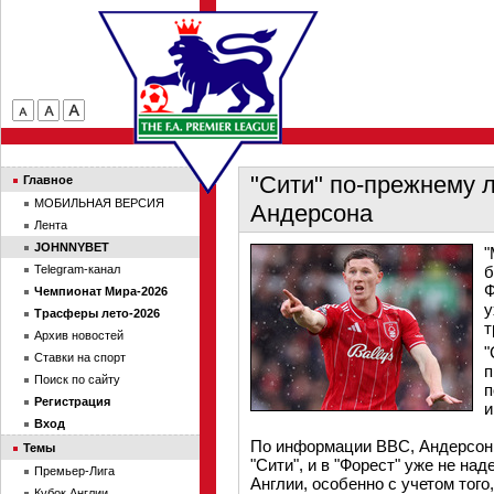
"Сити" по-прежнему л
Главное
МОБИЛЬНАЯ ВЕРСИЯ
Андерсона
Лента
JOHNNYBET
"
Telegram-канал
б
Ф
Чемпионат Мира-2026
у
Трасферы лето-2026
т
Архив новостей
"
Ставки на спорт
п
Поиск по сайту
п
Регистрация
и
Вход
По информации BBC, Андерсон 
Темы
"Сити", и в "Форест" уже не на
Премьер-Лига
Англии, особенно с учетом того,
Кубок Англии