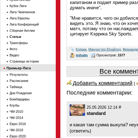
капитаном и подает пример раз
Кубок Лиги
думать иначе".
Лига Чемпионов
"Мне нравится, чего он добился
Лига Европы
видеть это. Я знаю, что он хоч
Лига Конференций
матч, потому что он наслаждает
Сборная Англии
цитирует Кэррика Sky Sports.
Статьи
Трансферы
Фото
Кэррик
,
Манчестер Юнайтед
,
Фернанд
mihajlo
Просмотров:
1577
Видео
Страницы истории
Премьер-Лига
Все коммент
Результаты
Расписание
Добавить комментарий
|
Таблица
Последние комментарии:
Дни Рождения
Бомбардиры
Клубы
#
25.05.2026 12:14
ЧМ-2010
standard
ЧМ-2014
Евро-2016
и какая там сумма выкупа? неу
ЧМ-2018
(
ответить
)
Евро-2020