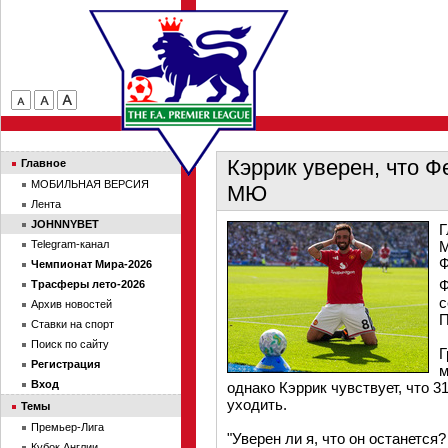
Кэррик уверен, что Ф
Главное
МОБИЛЬНАЯ ВЕРСИЯ
МЮ
Лента
JOHNNYBET
Г
Telegram-канал
М
Ф
Чемпионат Мира-2026
Ф
Трасферы лето-2026
с
Архив новостей
П
Ставки на спорт
Поиск по сайту
Г
Регистрация
м
Вход
однако Кэррик чувствует, что 3
уходить.
Темы
Премьер-Лига
"Уверен ли я, что он останется
Кубок Англии